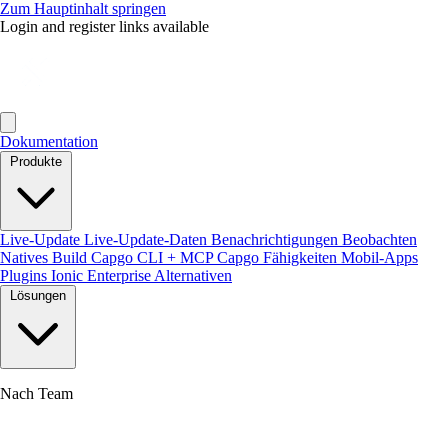
Zum Hauptinhalt springen
Login and register links available
Dokumentation
Produkte
Live-Update
Live-Update-Daten
Benachrichtigungen
Beobachten
Natives Build
Capgo CLI + MCP
Capgo Fähigkeiten
Mobil-Apps
Plugins
Ionic Enterprise Alternativen
Lösungen
Nach Team