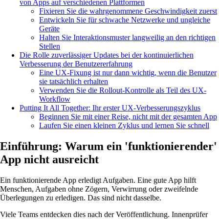
von Apps auf verschiedenen Plattformen
Fixieren Sie die wahrgenommene Geschwindigkeit zuerst
Entwickeln Sie für schwache Netzwerke und ungleiche
Geräte
Halten Sie Interaktionsmuster langweilig an den richtigen
Stellen
Die Rolle zuverlässiger Updates bei der kontinuierlichen
Verbesserung der Benutzererfahrung
Eine UX-Fixung ist nur dann wichtig, wenn die Benutzer
sie tatsächlich erhalten
Verwenden Sie die Rollout-Kontrolle als Teil des UX-
Workflow
Putting It All Together: Ihr erster UX-Verbesserungszyklus
Beginnen Sie mit einer Reise, nicht mit der gesamten App
Laufen Sie einen kleinen Zyklus und lernen Sie schnell
Einführung: Warum ein 'funktionierender'
App nicht ausreicht
Ein funktionierende App erledigt Aufgaben. Eine gute App hilft
Menschen, Aufgaben ohne Zögern, Verwirrung oder zweifelnde
Überlegungen zu erledigen. Das sind nicht dasselbe.
Viele Teams entdecken dies nach der Veröffentlichung. Innenprüfer