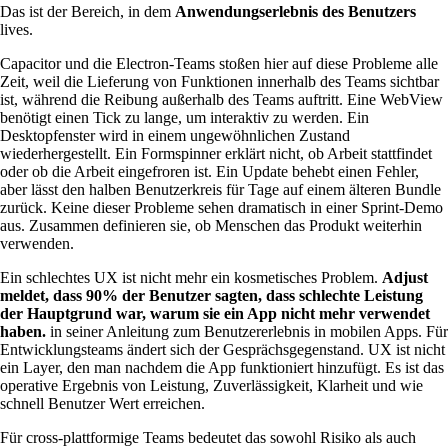
Das ist der Bereich, in dem
Anwendungserlebnis des Benutzers
lives.
Capacitor und die Electron-Teams stoßen hier auf diese Probleme alle
Zeit, weil die Lieferung von Funktionen innerhalb des Teams sichtbar
ist, während die Reibung außerhalb des Teams auftritt. Eine WebView
benötigt einen Tick zu lange, um interaktiv zu werden. Ein
Desktopfenster wird in einem ungewöhnlichen Zustand
wiederhergestellt. Ein Formspinner erklärt nicht, ob Arbeit stattfindet
oder ob die Arbeit eingefroren ist. Ein Update behebt einen Fehler,
aber lässt den halben Benutzerkreis für Tage auf einem älteren Bundle
zurück. Keine dieser Probleme sehen dramatisch in einer Sprint-Demo
aus. Zusammen definieren sie, ob Menschen das Produkt weiterhin
verwenden.
Ein schlechtes UX ist nicht mehr ein kosmetisches Problem.
Adjust
meldet, dass 90% der Benutzer sagten, dass schlechte Leistung
der Hauptgrund war, warum sie ein App nicht mehr verwendet
haben.
in seiner Anleitung zum Benutzererlebnis in mobilen Apps. Für
Entwicklungsteams ändert sich der Gesprächsgegenstand. UX ist nicht
ein Layer, den man nachdem die App funktioniert hinzufügt. Es ist das
operative Ergebnis von Leistung, Zuverlässigkeit, Klarheit und wie
schnell Benutzer Wert erreichen.
Für cross-plattformige Teams bedeutet das sowohl Risiko als auch