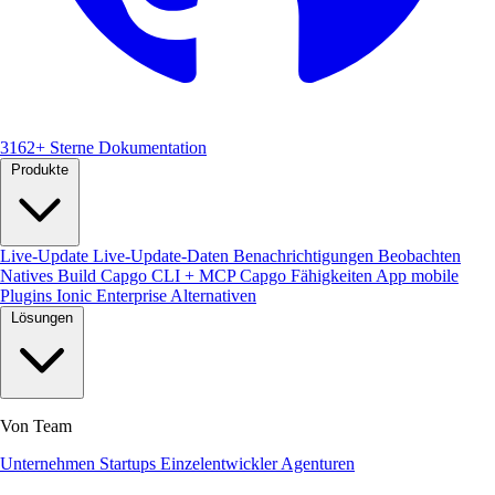
3162+ Sterne
Dokumentation
Produkte
Live-Update
Live-Update-Daten
Benachrichtigungen
Beobachten
Natives Build
Capgo CLI + MCP
Capgo Fähigkeiten
App mobile
Plugins
Ionic Enterprise Alternativen
Lösungen
Von Team
Unternehmen
Startups
Einzelentwickler
Agenturen