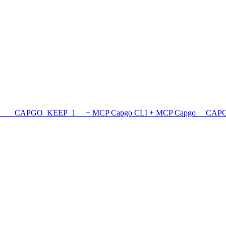
_ __CAPGO_KEEP_1__ + MCP
Capgo CLI + MCP
Capgo __CAP