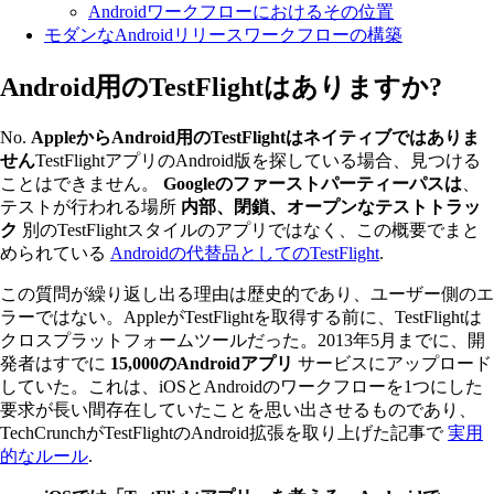
Androidワークフローにおけるその位置
モダンなAndroidリリースワークフローの構築
Android用のTestFlightはありますか?
No.
AppleからAndroid用のTestFlightはネイティブではありま
せん
TestFlightアプリのAndroid版を探している場合、見つける
ことはできません。
Googleのファーストパーティーパスは
、
テストが行われる場所
内部、閉鎖、オープンなテストトラッ
ク
別のTestFlightスタイルのアプリではなく、この概要でまと
められている
Androidの代替品としてのTestFlight
.
この質問が繰り返し出る理由は歴史的であり、ユーザー側のエ
ラーではない。AppleがTestFlightを取得する前に、TestFlightは
クロスプラットフォームツールだった。2013年5月までに、開
発者はすでに
15,000のAndroidアプリ
サービスにアップロード
していた。これは、iOSとAndroidのワークフローを1つにした
要求が長い間存在していたことを思い出させるものであり、
TechCrunchがTestFlightのAndroid拡張を取り上げた記事で
実用
的なルール
.