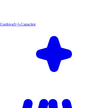
CordovaからCapacitor