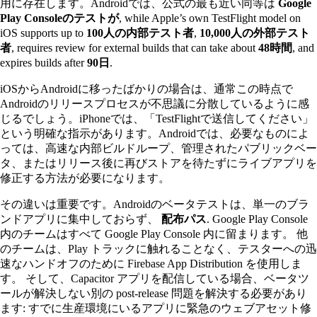
用に存在します。Androidでは、公式の最も近い同等は
Google
Play Consoleのテストが
, while Apple’s own TestFlight model on
iOS supports up to
100人の内部テスト者
,
10,000人の外部テスト
者
, requires review for external builds that can take about
48時間
, and
expires builds after
90日
.
iOSからAndroidに移ったばかりの場合は、通常この時点で
Androidのリリースプロセスが不思議に分散しているように感
じるでしょう。iPhoneでは、「TestFlightで送信してください」
という明確な指示があります。Androidでは、必要なものによ
っては、高速な内部ビルドループ、管理されたパブリックベー
タ、またはリリース後に再びストアを待たずにライブアプリを
修正する方法が必要になります。
その違いは重要です。Androidのベータテストは、単一のブラ
ンドアプリに集中しておらず、
配布パス
. Google Play Console
内のチームはすべて Google Play Console 内に留まります。 他
のチームは、Play トラックに触れることなく、テスターへの迅
速なハンドオフのために Firebase App Distribution を使用しま
す。 そして、Capacitor アプリを配信している場合、ベータツ
ールが解決しない別の post-release 問題を解決する必要があり
ます: すでに生産環境にいるアプリに緊急のウェブアセット修