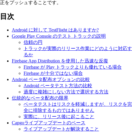
正をプッシュすることです。
目次
Android に対して TestFlight はありますか?
Google Play Console のテスト トラックの説明
信頼の円
トラックが実際のリリース作業にどのように対応す
るか
Firebase App Distribution を使用した迅速な反復
Firebase が Play トラックよりも優れている場合
Firebase が十分ではない場合
Android ベータ配布オプションの比較
Android ベータテスト方法の比較
過度に複雑にしない方法で選択する方法
伝統的なベータ配布の限界
ベータテストはリスクを軽減しますが、リスクを完
全に排除するものではありません
実際に、リリース後に起こること
Capgoライブアップデートのベース
ライブアップデートが解決すること