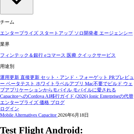
チーム
エンタープライズ
スタートアップ
ソロ開発者
エージェンシー
業界
フィンテック＆銀行
eコマース
医療
クイックサービス
用途別
運用更新
直接更新
セット・アンド・フォーゲット
PRプレビュ
ー
ベータテスト
ホワイトラベルアプリ
Mac不要でビルド
ウェ
ブアプリケーションからモバイル
モバイルに愛される
CapacitorへのCordova
AI移行ガイド (2026)
Ionic Enterpriseの代替
エンタープライズ
価格
ブログ
ログイン
Mobile
Alternatives
Capacitor
2026年6月18日
Test Flight Android: