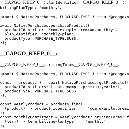
__CAPGO_KEEP_0__:
__CAPGO_KEEP_0__:
planIdentifier
.
billingPlanType: 'monthly'
import { NativePurchases, PURCHASE_TYPE } from '@capgo/n
await NativePurchases.purchaseProduct({

  productIdentifier: 'com.example.premium.monthly',

  planIdentifier: 'monthly-plan',

  productType: PURCHASE_TYPE.SUBS,

__CAPGO_KEEP_0__:
__CAPGO_KEEP_0__:
__CAPGO_KEEP_0__:
pricingTerms
import { NativePurchases, PURCHASE_TYPE } from '@capgo/n
const { products } = await NativePurchases.getProducts({

  productIdentifiers: ['com.example.premium.yearly'],

  productType: PURCHASE_TYPE.SUBS,

});

const yearlyProduct = products.find(

  (product) => product.identifier === 'com.example.premi
);

const monthlyCommitment = yearlyProduct?.pricingTerms?.f
  (term) => term.billingPlanType === 'monthly',

);
