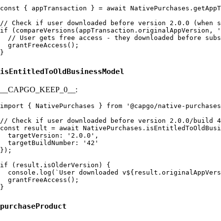
const { appTransaction } = await NativePurchases.getAppT
// Check if user downloaded before version 2.0.0 (when s
if (compareVersions(appTransaction.originalAppVersion, '
  // User gets free access - they downloaded before subs
  grantFreeAccess();

isEntitledToOldBusinessModel
__CAPGO_KEEP_0__:
import { NativePurchases } from '@capgo/native-purchases
// Check if user downloaded before version 2.0.0/build 4
const result = await NativePurchases.isEntitledToOldBusi
  targetVersion: '2.0.0',

  targetBuildNumber: '42'

});

if (result.isOlderVersion) {

  console.log(`User downloaded v${result.originalAppVers
  grantFreeAccess();

purchaseProduct