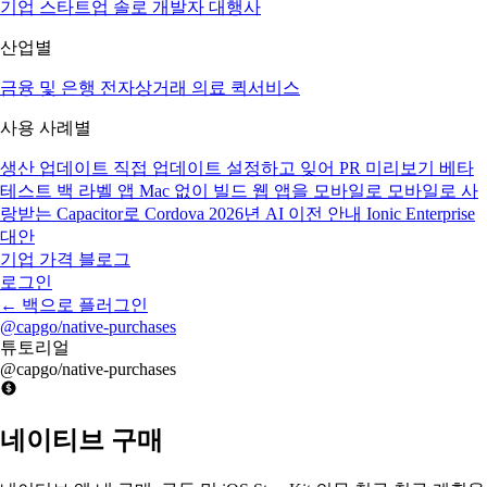
기업
스타트업
솔로 개발자
대행사
산업별
금융 및 은행
전자상거래
의료
퀵서비스
사용 사례별
생산 업데이트
직접 업데이트
설정하고 잊어
PR 미리보기
베타
테스트
백 라벨 앱
Mac 없이 빌드
웹 앱을 모바일로
모바일로 사
랑받는
Capacitor로 Cordova
2026년 AI 이전 안내
Ionic Enterprise
대안
기업
가격
블로그
로그인
←
백으로 플러그인
@capgo/native-purchases
튜토리얼
@capgo/native-purchases
네이티브 구매