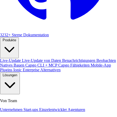
3232+ Sterne
Dokumentation
Produkte
Live-Update
Live-Update von Daten
Benachrichtigungen
Beobachten
Natives Bauen
Capgo CLI + MCP
Capgo Fähigkeiten
Mobile-App
Plugins
Ionic Enterprise Alternativen
Lösungen
Von Team
Unternehmen
Start-ups
Einzelentwickler
Agenturen