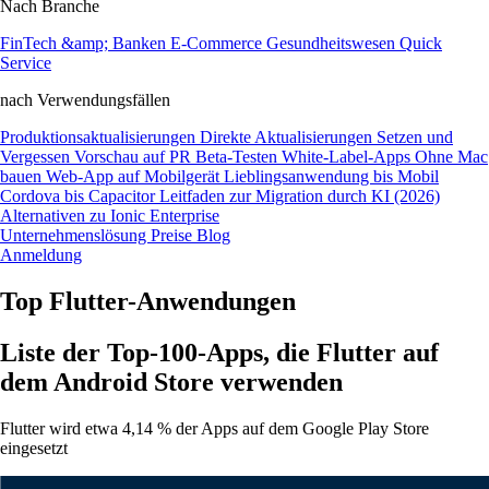
Nach Branche
FinTech &amp; Banken
E-Commerce
Gesundheitswesen
Quick
Service
nach Verwendungsfällen
Produktionsaktualisierungen
Direkte Aktualisierungen
Setzen und
Vergessen
Vorschau auf PR
Beta-Testen
White-Label-Apps
Ohne Mac
bauen
Web-App auf Mobilgerät
Lieblingsanwendung bis Mobil
Cordova bis Capacitor
Leitfaden zur Migration durch KI (2026)
Alternativen zu Ionic Enterprise
Unternehmenslösung
Preise
Blog
Anmeldung
Top Flutter-Anwendungen
Liste der Top-100-Apps, die Flutter auf
dem Android Store verwenden
Flutter wird etwa 4,14 % der Apps auf dem Google Play Store
eingesetzt