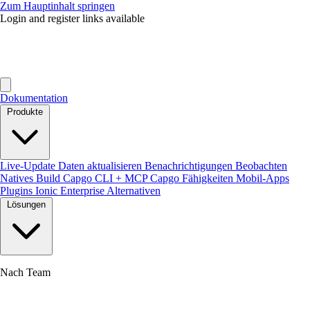
Zum Hauptinhalt springen
Login and register links available
Dokumentation
Produkte
Live-Update
Daten aktualisieren
Benachrichtigungen
Beobachten
Natives Build
Capgo CLI + MCP
Capgo Fähigkeiten
Mobil-Apps
Plugins
Ionic Enterprise Alternativen
Lösungen
Nach Team