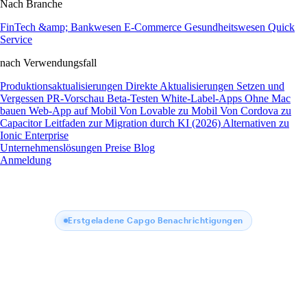
Nach Branche
FinTech &amp; Bankwesen
E-Commerce
Gesundheitswesen
Quick
Service
nach Verwendungsfall
Produktionsaktualisierungen
Direkte Aktualisierungen
Setzen und
Vergessen
PR-Vorschau
Beta-Testen
White-Label-Apps
Ohne Mac
bauen
Web-App auf Mobil
Von Lovable zu Mobil
Von Cordova zu
Capacitor
Leitfaden zur Migration durch KI (2026)
Alternativen zu
Ionic Enterprise
Unternehmenslösungen
Preise
Blog
Anmeldung
Erstgeladene Capgo Benachrichtigungen
Capgo