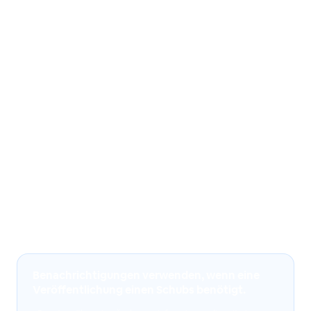
Updates beschleunigen
Ein stilles Benachrichtigung verwenden, um opt-in-
Geräte zu bitten, zu überprüfen, herunterzuladen und
die neueste Capgo-Bundle für den von Ihnen gewählten
Kanal zu laden
Nachweise über Ereignisse liefern
Die Anzahl der Anbieter-Einstellungen, Kampagnen,
Lieferungsevents, Öffnungen, Badge-Änderungen und
Hintergrund-Update-Überprüfungen aus der Capgo-
Konsole verfolgen.
Benachrichtigungen verwenden, wenn eine
Veröffentlichung einen Schubs benötigt.