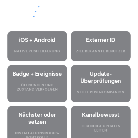
+
Provider-Einstellungen in Capgo
+
Übertragungen und API-Sendungen
+
Progressiver Rollout-Komplementärer
iOS + Android
Externer ID
NATIVE PUSH LIEFERUNG
ZIEL BEKANNTE BENUTZER
Badge + Ereignisse
Update-
Überprüfungen
ÖFFNUNGEN UND
ZUSTAND VERFOLGEN
STILLE PUSH-KOMPANION
Nächster oder
Kanalbewusst
setzen
LEBENDIGE UPDATES
LEITEN
INSTALLATIONSMODUS-
KONTROLLE