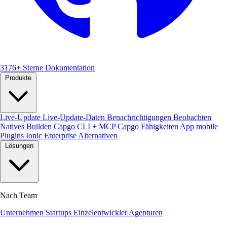
3176+ Sterne
Dokumentation
Produkte
Live-Update
Live-Update-Daten
Benachrichtigungen
Beobachten
Natives Builden
Capgo CLI + MCP
Capgo Fähigkeiten
App mobile
Plugins
Ionic Enterprise Alternativen
Lösungen
Nach Team
Unternehmen
Startups
Einzelentwickler
Agenturen