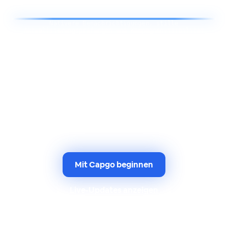
Benachrichtigungen
Nativere Benachrichtigungen, stille
Aktualisierungsprüfungen und Kampagnenvisibilität
Benachrichtige Benutzer, aktualisiere Pinnwand-Icons
und löse Live-Aktualisierungsprüfungen aus
demselben Capgo-Release-Workflow aus.
Benachrichtigungen verbinden nun nativere
Benachrichtigungen mit progressiven
Bereitstellungen anstatt es den Release-Teams zu
überlassen, es zusammenzustellen.
Mit Capgo beginnen
Live-Updates anzeigen
Nativere Benachrichtigungen arbeiten neben Capgo Live-
Updates und Kanalrollouts.