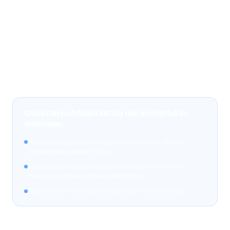
Mengukur apa yang terjadi
Pantau pengaturan penyedia, kampanye, kejadian
pengiriman, buka, perubahan badge, dan hasil periksa
pembaruan latar belakang dari konsol Capgo.
Gunakan notifikasi ketika rilis memerlukan
dorongan.
Beritahu pengguna tentang perubahan yang dikirim
bersama pembaruan hidup.
Tanyakan perangkat untuk memeriksa bundle tanpa
menunggu aplikasi terbuka berikutnya.
Tahan kontrol kemajuan, saluran, dan mode instalasi.