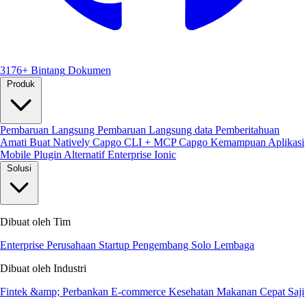
3176+ Bintang
Dokumen
Produk
Pembaruan Langsung
Pembaruan Langsung data
Pemberitahuan
Amati
Buat Natively
Capgo CLI + MCP
Capgo Kemampuan
Aplikasi
Mobile
Plugin
Alternatif Enterprise Ionic
Solusi
Dibuat oleh Tim
Enterprise
Perusahaan Startup
Pengembang Solo
Lembaga
Dibuat oleh Industri
Fintek &amp; Perbankan
E-commerce
Kesehatan
Makanan Cepat Saji