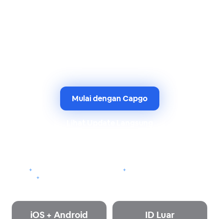
Beritahu Pengguna, Perbarui Badge, dan Aktifkan
Periksa Update Langsung dari Alur Kerja Rilis Capgo
yang Sama. Pemberitahuan Sekarang
Menghubungkan Push Asli dengan Pengiriman
Langsung yang Progressif bukan Meninggalkan Tim
Rilis untuk Menggabungkannya.
Mulai dengan Capgo
Lihat Update Langsung
Pemberitahuan Asli Berfungsi Bersama Capgo Live Updates dan
Rilis Saluran.
+
Pengaturan Provider di Capgo
+
Siarkan dan API Kirim
+
Pengiring Pengiriman Langsung yang Progressif
iOS + Android
ID Luar