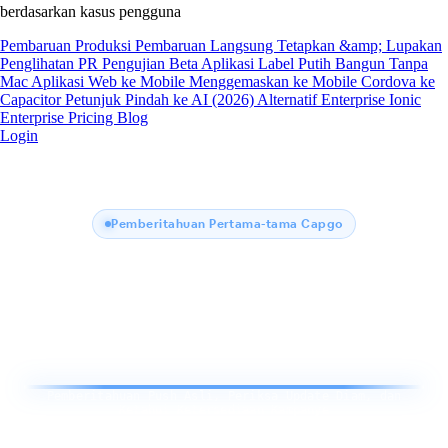
berdasarkan kasus pengguna
Pembaruan Produksi
Pembaruan Langsung
Tetapkan &amp; Lupakan
Penglihatan PR
Pengujian Beta
Aplikasi Label Putih
Bangun Tanpa
Mac
Aplikasi Web ke Mobile
Menggemaskan ke Mobile
Cordova ke
Capacitor
Petunjuk Pindah ke AI (2026)
Alternatif Enterprise Ionic
Enterprise
Pricing
Blog
Login
Pemberitahuan Pertama-tama Capgo
Capgo
Pemberitahuan
Pemberitahuan Push Asli, Periksa Update Diam, dan
Ketahui Ketersediaan Kampanye