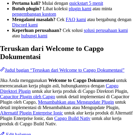
Pertama kali?
Mulai dengan
quickstart 5 menit
Butuh plugin?
Lihat koleksi
plugin kami
atau minta
pengembangan kustom
Mengalami masalah?
Cek
FAQ kami
atau bergabung dengan
Discord kami
Keperluan perusahaan?
Cek solusi
solusi perusahaan kami
atau
hubungi kami
Teruskan dari Welcome to Capgo
Dokumentasi
Judul bagian “Teruskan dari Welcome to Capgo Dokumentasi”
Jika Anda menggunakan
Welcome to Capgo Dokumentasi
untuk
merencanakan kerja plugin asli, hubungkannya dengan
Capgo
Direktori Plugin
untuk alur kerja produk di Capgo Direktori Plugin,
Capacitor Plugin oleh Capgo
untuk detail implementasi di Capacitor
Plugin oleh Capgo,
Menambahkan atau Mengupdate Plugin
untuk
detail implementasi di Menambahkan atau Mengupdate Plugin,
Alternatif Plugin Enterprise Ionic
untuk alur kerja produk di Alternatif
Plugin Enterprise Ionic, dan
Capgo Build Nativ
untuk alur kerja
produk di Capgo Build Nativ.
Edit halaman