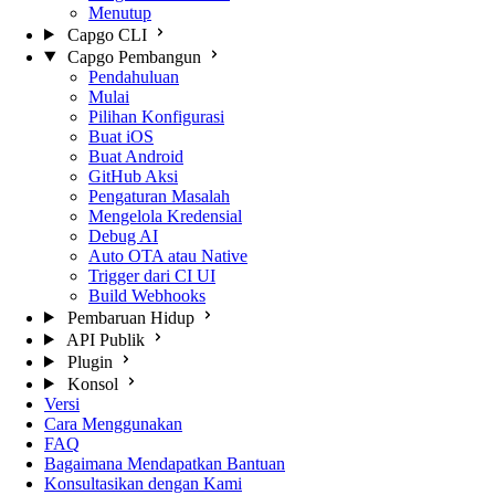
Menutup
Capgo CLI
Capgo Pembangun
Pendahuluan
Mulai
Pilihan Konfigurasi
Buat iOS
Buat Android
GitHub Aksi
Pengaturan Masalah
Mengelola Kredensial
Debug AI
Auto OTA atau Native
Trigger dari CI UI
Build Webhooks
Pembaruan Hidup
API Publik
Plugin
Konsol
Versi
Cara Menggunakan
FAQ
Bagaimana Mendapatkan Bantuan
Konsultasikan dengan Kami