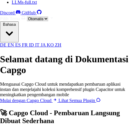
LLMs-full.txt
Discord
GitHub
Pilih Tema
Bahasa
DE
EN
ES
FR
ID
IT
JA
KO
ZH
Selamat datang di Dokumentasi
Capgo
Menguasai Capgo Cloud untuk mendapatkan pembaruan aplikasi
instan dan menjelajahi koleksi komprehensif plugin Capacitor untuk
meningkatkan pengembangan mobile
Mulai dengan Capgo Cloud
Lihat Semua Plugin
🚀 Capgo Cloud - Pembaruan Langsung
Dibuat Sederhana