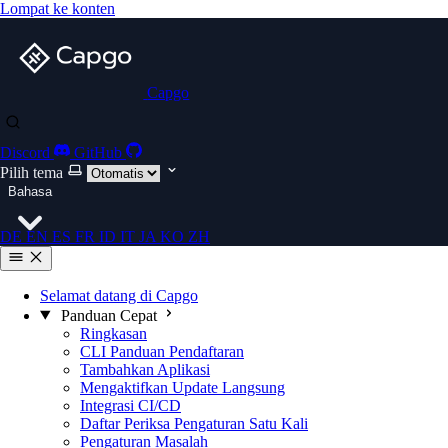
Lompat ke konten
Capgo
Discord
GitHub
Pilih tema
Bahasa
DE
EN
ES
FR
ID
IT
JA
KO
ZH
Selamat datang di Capgo
Panduan Cepat
Ringkasan
CLI Panduan Pendaftaran
Tambahkan Aplikasi
Mengaktifkan Update Langsung
Integrasi CI/CD
Daftar Periksa Pengaturan Satu Kali
Pengaturan Masalah