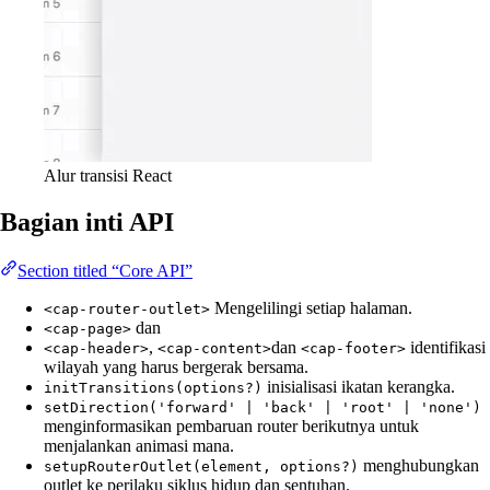
Alur transisi React
Bagian inti API
Section titled “Core API”
Mengelilingi setiap halaman.
<cap-router-outlet>
dan
<cap-page>
,
dan
identifikasi
<cap-header>
<cap-content>
<cap-footer>
wilayah yang harus bergerak bersama.
inisialisasi ikatan kerangka.
initTransitions(options?)
setDirection('forward' | 'back' | 'root' | 'none')
menginformasikan pembaruan router berikutnya untuk
menjalankan animasi mana.
menghubungkan
setupRouterOutlet(element, options?)
outlet ke perilaku siklus hidup dan sentuhan.