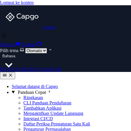
Lompat ke konten
Capgo
Discord
GitHub
Pilih tema
Bahasa
DE
EN
ES
FR
ID
IT
JA
KO
ZH
Selamat datang di Capgo
Panduan Cepat
Ringkasan
CLI Panduan Pendaftaran
Tambahkan Aplikasi
Mengaktifkan Update Langsung
Integrasi CI/CD
Daftar Periksa Pengaturan Satu Kali
Pengaturan Permasalahan