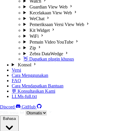
Watch
Guardian View Web
Kecelakaan View Web
WeChat
Pemeriksaan Versi View Web
Kit Widget
WiFi
Pemain Video YouTube
Zip
Zebra DataWedge
👋 Dapatkan plugin khusus
Konsol
Versi
Cara Menggunakan
FAQ
Cara Mendapatkan Bantuan
💬 Konsultasikan Kami
LLMs-full.txt
Discord
GitHub
Pilih tema
Bahasa