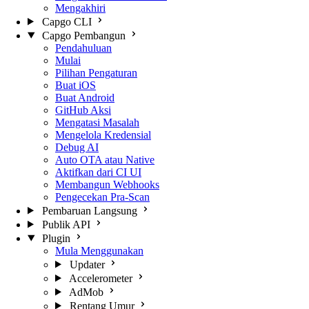
Mengakhiri
Capgo CLI
Capgo Pembangun
Pendahuluan
Mulai
Pilihan Pengaturan
Buat iOS
Buat Android
GitHub Aksi
Mengatasi Masalah
Mengelola Kredensial
Debug AI
Auto OTA atau Native
Aktifkan dari CI UI
Membangun Webhooks
Pengecekan Pra-Scan
Pembaruan Langsung
Publik API
Plugin
Mula Menggunakan
Updater
Accelerometer
AdMob
Rentang Umur