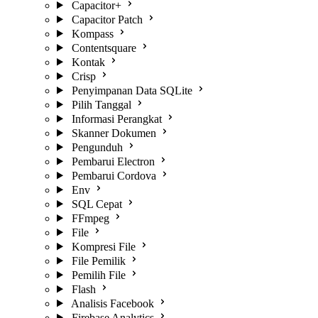
Capacitor+
Capacitor Patch
Kompass
Contentsquare
Kontak
Crisp
Penyimpanan Data SQLite
Pilih Tanggal
Informasi Perangkat
Skanner Dokumen
Pengunduh
Pembarui Electron
Pembarui Cordova
Env
SQL Cepat
FFmpeg
File
Kompresi File
File Pemilik
Pemilih File
Flash
Analisis Facebook
Firebase Analytics