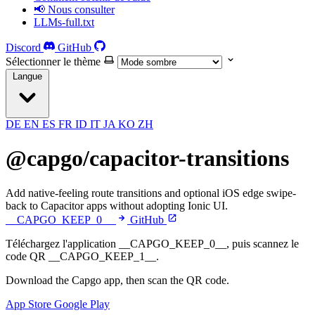
📢 Nous consulter
LLMs-full.txt
Discord
GitHub
Sélectionner le thème
Langue
DE
EN
ES
FR
ID
IT
JA
KO
ZH
@capgo/capacitor-transitions
Add native-feeling route transitions and optional iOS edge swipe-
back to Capacitor apps without adopting Ionic UI.
__CAPGO_KEEP_0__
GitHub
Téléchargez l'application __CAPGO_KEEP_0__, puis scannez le
code QR __CAPGO_KEEP_1__.
Download the Capgo app, then scan the QR code.
App Store
Google Play