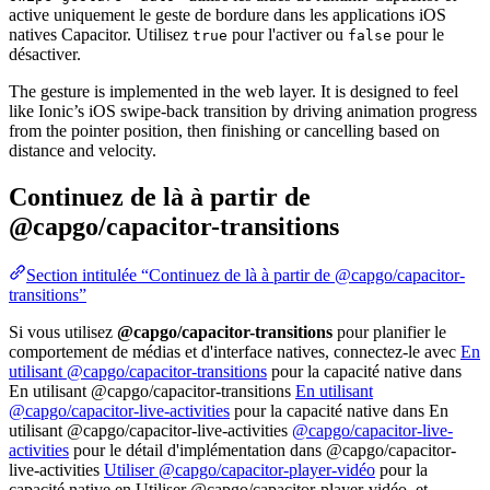
active uniquement le geste de bordure dans les applications iOS
natives Capacitor. Utilisez
pour l'activer ou
pour le
true
false
désactiver.
The gesture is implemented in the web layer. It is designed to feel
like Ionic’s iOS swipe-back transition by driving animation progress
from the pointer position, then finishing or cancelling based on
distance and velocity.
Continuez de là à partir de
@capgo/capacitor-transitions
Section intitulée “Continuez de là à partir de @capgo/capacitor-
transitions”
Si vous utilisez
@capgo/capacitor-transitions
pour planifier le
comportement de médias et d'interface natives, connectez-le avec
En
utilisant @capgo/capacitor-transitions
pour la capacité native dans
En utilisant @capgo/capacitor-transitions
En utilisant
@capgo/capacitor-live-activities
pour la capacité native dans En
utilisant @capgo/capacitor-live-activities
@capgo/capacitor-live-
activities
pour le détail d'implémentation dans @capgo/capacitor-
live-activities
Utiliser @capgo/capacitor-player-vidéo
pour la
capacité native en Utiliser @capgo/capacitor-player-vidéo, et