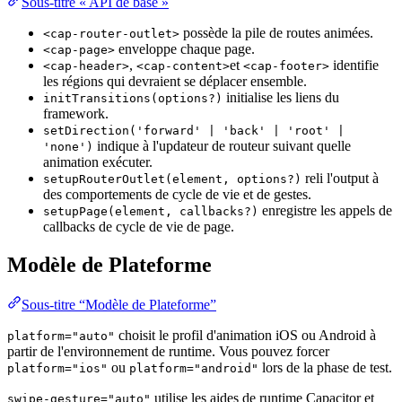
Sous-titre « API de base »
possède la pile de routes animées.
<cap-router-outlet>
enveloppe chaque page.
<cap-page>
,
et
identifie
<cap-header>
<cap-content>
<cap-footer>
les régions qui devraient se déplacer ensemble.
initialise les liens du
initTransitions(options?)
framework.
setDirection('forward' | 'back' | 'root' |
indique à l'updateur de routeur suivant quelle
'none')
animation exécuter.
reli l'output à
setupRouterOutlet(element, options?)
des comportements de cycle de vie et de gestes.
enregistre les appels de
setupPage(element, callbacks?)
callbacks de cycle de vie de page.
Modèle de Plateforme
Sous-titre “Modèle de Plateforme”
choisit le profil d'animation iOS ou Android à
platform="auto"
partir de l'environnement de runtime. Vous pouvez forcer
ou
lors de la phase de test.
platform="ios"
platform="android"
utilise les aides de runtime Capacitor et
swipe-gesture="auto"