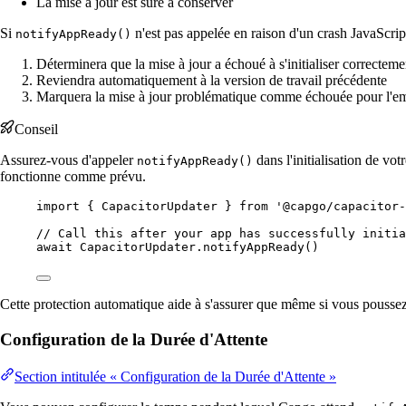
La mise à jour est sûre à conserver
Si
n'est pas appelée en raison d'un crash JavaScript
notifyAppReady()
Déterminera que la mise à jour a échoué à s'initialiser correcteme
Reviendra automatiquement à la version de travail précédente
Marquera la mise à jour problématique comme échouée pour l'em
Conseil
Assurez-vous d'appeler
dans l'initialisation de vo
notifyAppReady()
fonctionne comme prévu.
import
 { CapacitorUpdater } 
from
'@capgo/capacitor-
// Call this after your app has successfully initia
await
 CapacitorUpdater.
notifyAppReady
()
Cette protection automatique aide à s'assurer que même si vous poussez 
Configuration de la Durée d'Attente
Section intitulée « Configuration de la Durée d'Attente »