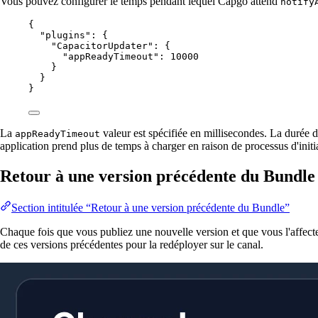
Vous pouvez configurer le temps pendant lequel Capgo attend
notify
{
"plugins"
: {
"CapacitorUpdater"
: {
"appReadyTimeout"
: 
10000
}
}
}
La
valeur est spécifiée en millisecondes. La durée d
appReadyTimeout
application prend plus de temps à charger en raison de processus d'initi
Retour à une version précédente du Bundle
Section intitulée “Retour à une version précédente du Bundle”
Chaque fois que vous publiez une nouvelle version et que vous l'affecte
de ces versions précédentes pour la redéployer sur le canal.