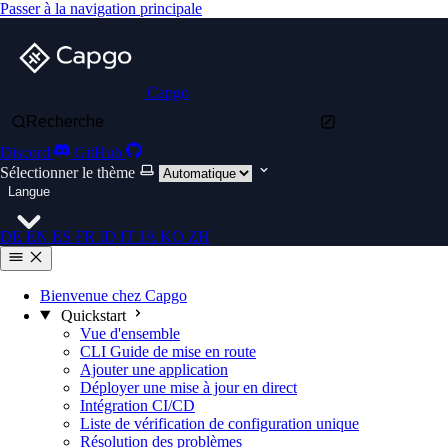
Passer à la navigation principale
Capgo
Recherche
Discord
GitHub
Sélectionner le thème
Langue
DE
EN
ES
FR
ID
IT
JA
KO
ZH
Bienvenue chez Capgo
Quickstart
Vue d'ensemble
CLI Guide de mise en route
Ajouter une application
Déployer une mise à jour en direct
Intégration CI/CD
Liste de vérification de configuration unique
Résolution des problèmes