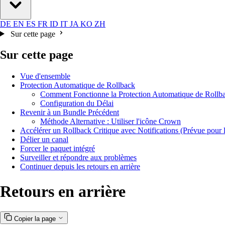
DE
EN
ES
FR
ID
IT
JA
KO
ZH
Sur cette page
Sur cette page
Vue d'ensemble
Protection Automatique de Rollback
Comment Fonctionne la Protection Automatique de Rollb
Configuration du Délai
Revenir à un Bundle Précédent
Méthode Alternative : Utiliser l'icône Crown
Accélérer un Rollback Critique avec Notifications (Prévue pour le
Délier un canal
Forcer le paquet intégré
Surveiller et répondre aux problèmes
Continuer depuis les retours en arrière
Retours en arrière
Copier la page