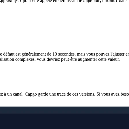
pour être appelé en définissant le
dans v
AppReady()
appReadyTimeout
e défaut est généralement de 10 secondes, mais vous pouvez l'ajuster en f
alisation complexes, vous devriez peut-être augmenter cette valeur.
z à un canal, Capgo garde une trace de ces versions. Si vous avez besoi