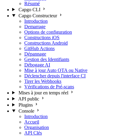
Résumé
Capgo CLI
Capgo Constructeur
Introduction
Demarrage
Options de configuration
Constructions iOS
Constructions Android
GitHub Actions
Dépannage
Gestion des Identifiants
Débogage AI
Mise à jour Auto OTA ou Native
Déclencher depuis l'interface CI
Tirer les Webhooks
Vérifications de Pré-scans
Mises à jour en temps réel
API public
Plugins
Console
Introduction
Accueil
Organisation
API Clés