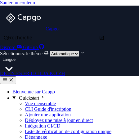
Sauter au contenu
Capgo
Recherche
Discord
GitHub
Sélectionnez le thème
Langue
DE
EN
ES
FR
ID
IT
JA
KO
ZH
Bienvenue sur Capgo
Quickstart
Vue d'ensemble
CLI Guide d'inscription
Ajouter une application
Déployez une mise à jour en direct
Intégration CI/CD
Liste de vérification de configuration unique
Dépannage