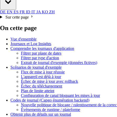
DE
EN
ES
FR
ID
IT
JA
KO
ZH
Sur cette page
On cette page
Vue d'ensemble
Journaux et Log Insights
Comprendre les journaux d'application
Filtrer par plage de dates
Filtrer par type d'action
Extrait de journal d'exemple (données fictives)
Scénarios de journal d'exemple
Flux de mise à jour réussie
L'appareil est déjà à jour
Échec de mise à jour avec rollback
Échec du téléchargement
Plan de limite atteint
Configuration de canal bloquant les mises à jour
Codes de journal (Capgo énumération backend)
Nouvelle politique de blocage / ralentissement de la correc
Événements de runtime / plateforme
Obtenir plus de détails sur un journal