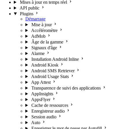
Mises à jour en temps réel
API public
Plugins
Démarrage
Mise à jour
Accéléromètre
AdMob
Âge de la gamme
Signaux d'âge
Alarme
Installation Android Inline
Android Kiosk
Android SMS Retriever
Android Usage Stats
App Attest
Transparence de suivi des applications
AppInsights
AppsFlyer
Cache de ressources
Enregistreur audio
Session audio
Auto
Enregistrer le mot de passe par Autofill