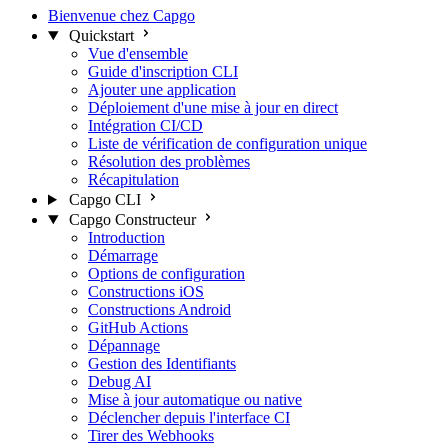
Bienvenue chez Capgo
Quickstart
Vue d'ensemble
Guide d'inscription CLI
Ajouter une application
Déploiement d'une mise à jour en direct
Intégration CI/CD
Liste de vérification de configuration unique
Résolution des problèmes
Récapitulation
Capgo CLI
Capgo Constructeur
Introduction
Démarrage
Options de configuration
Constructions iOS
Constructions Android
GitHub Actions
Dépannage
Gestion des Identifiants
Debug AI
Mise à jour automatique ou native
Déclencher depuis l'interface CI
Tirer des Webhooks