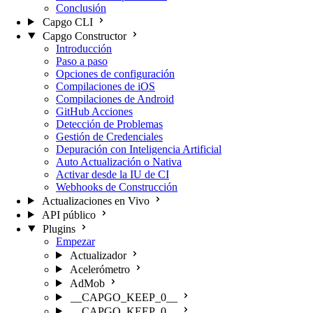
Conclusión
Capgo CLI
Capgo Constructor
Introducción
Paso a paso
Opciones de configuración
Compilaciones de iOS
Compilaciones de Android
GitHub Acciones
Detección de Problemas
Gestión de Credenciales
Depuración con Inteligencia Artificial
Auto Actualización o Nativa
Activar desde la IU de CI
Webhooks de Construcción
Actualizaciones en Vivo
API público
Plugins
Empezar
Actualizador
Acelerómetro
AdMob
__CAPGO_KEEP_0__
__CAPGO_KEEP_0__