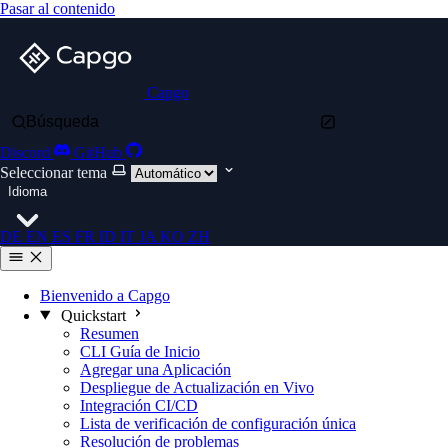
Pasar al contenido
Capgo
Búsqueda
Discord
GitHub
Seleccionar tema
Idioma
DE
EN
ES
FR
ID
IT
JA
KO
ZH
Bienvenido a Capgo
Quickstart
Resumen
CLI Guía de Inicio
Agregar una Aplicación
Despliegue de Actualización en Vivo
Integración CI/CD
Lista de verificación de configuración única
Resolución de problemas