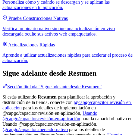
Personaliza cómo y cuándo se descargan y se aplican las
actualizaciones en tu aplicación.
Prueba Construcciones Nativas
Verifica un binario nativo sin que una actualización en vivo
descargada oculte sus activos web empaquetados.
Actualizaciones Rápidas
Aprende a utilizar actualizaciones rápidas para acelerar el proceso de
actualización.
Sigue adelante desde Resumen
Sección titulada “Sigue adelante desde Resumen”
Si estás utilizando
Resumen
para planificar la aprobación y
distribución de la tienda, conecte con
@capgo/capacitor-revisión-en-
aplicación
para los detalles de implementación en
@capgo/capacitor-revisión-en-aplicación,
Usando
@capgo/capacitor-revisión-en-aplicación
para la capacidad nativa en
Usando @capgo/capacitor-revisión-en-aplicación,
@capgo/capacitor-mercado-nativo
para los detalles de
implementación en @capgo/capacitor-mercado-nativo,
Usando