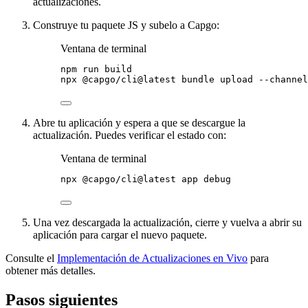
actualizaciones.
Construye tu paquete JS y subelo a Capgo:
Ventana de terminal
npm
run
build
npx
@capgo/cli@latest
bundle
upload
--channel
Abre tu aplicación y espera a que se descargue la
actualización. Puedes verificar el estado con:
Ventana de terminal
npx
@capgo/cli@latest
app
debug
Una vez descargada la actualización, cierre y vuelva a abrir su
aplicación para cargar el nuevo paquete.
Consulte el
Implementación de Actualizaciones en Vivo
para
obtener más detalles.
Pasos siguientes