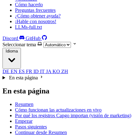
Cómo hacerlo
Preguntas frecuentes
¿Cómo obtener ayuda?
¡Hable con nosotros!
LLMs-full.txt
Discord
GitHub
Seleccionar tema
Idioma
DE
EN
ES
FR
ID
IT
JA
KO
ZH
En esta página
En esta página
Resumen
Cómo funcionan las actualizaciones en vivo
Por qué los registros Capgo importan (visión de marketing)
Empezar
Pasos siguientes
Continuar desde Resumen