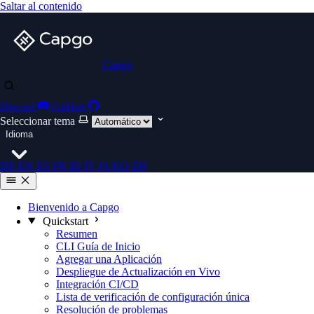
Saltar al contenido
Capgo
Discord
GitHub
Seleccionar tema
Idioma
DE
EN
ES
FR
ID
IT
JA
KO
ZH
Bienvenido a Capgo
Quickstart
Resumen
CLI Guía de Inicio
Agregar una Aplicación
Despliegue de Actualización en Vivo
Integración CI/CD
Lista de verificación de configuración única
Resolución de problemas