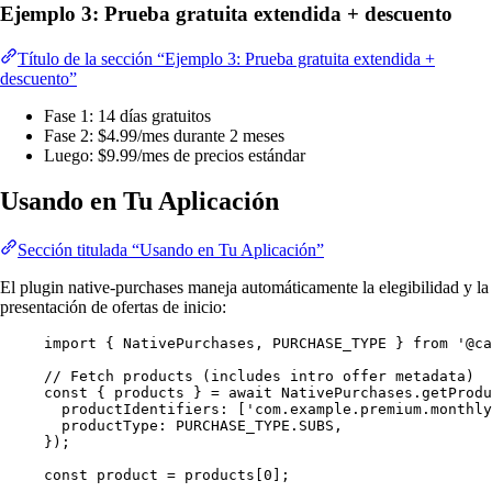
Ejemplo 3: Prueba gratuita extendida + descuento
Título de la sección “Ejemplo 3: Prueba gratuita extendida +
descuento”
Fase 1: 14 días gratuitos
Fase 2: $4.99/mes durante 2 meses
Luego: $9.99/mes de precios estándar
Usando en Tu Aplicación
Sección titulada “Usando en Tu Aplicación”
El plugin native-purchases maneja automáticamente la elegibilidad y la
presentación de ofertas de inicio:
import
 { NativePurchases, PURCHASE_TYPE } 
from
'@ca
// Fetch products (includes intro offer metadata)
const
 { 
products
 } 
=
await
 NativePurchases.
getProdu
productIdentifiers: [
'com.example.premium.monthly
productType: 
PURCHASE_TYPE
.
SUBS
,
});
const
product
=
 products[
0
];