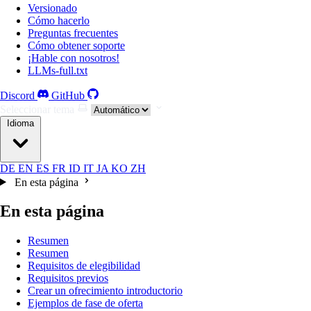
Versionado
Cómo hacerlo
Preguntas frecuentes
Cómo obtener soporte
¡Hable con nosotros!
LLMs-full.txt
Discord
GitHub
Seleccionar tema
Idioma
DE
EN
ES
FR
ID
IT
JA
KO
ZH
En esta página
En esta página
Resumen
Resumen
Requisitos de elegibilidad
Requisitos previos
Crear un ofrecimiento introductorio
Ejemplos de fase de oferta