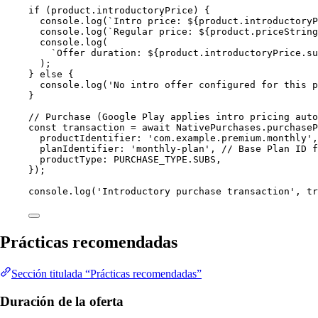
if
 (product.introductoryPrice) {
console.
log
(
`Intro price: ${
product
.
introductory
console.
log
(
`Regular price: ${
product
.
priceString
console.
log
(
`Offer duration: ${
product
.
introductoryPrice
.
su
);
} 
else
 {
console.
log
(
'No intro offer configured for this p
}
// Purchase (Google Play applies intro pricing auto
const
transaction
=
await
 NativePurchases.
purchaseP
productIdentifier: 
'com.example.premium.monthly'
,
planIdentifier: 
'monthly-plan'
, 
// Base Plan ID f
productType: 
PURCHASE_TYPE
.
SUBS
,
});
console.
log
(
'Introductory purchase transaction'
, tr
Prácticas recomendadas
Sección titulada “Prácticas recomendadas”
Duración de la oferta