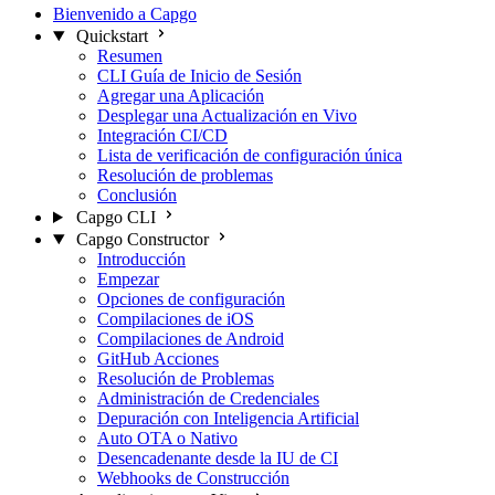
Bienvenido a Capgo
Quickstart
Resumen
CLI Guía de Inicio de Sesión
Agregar una Aplicación
Desplegar una Actualización en Vivo
Integración CI/CD
Lista de verificación de configuración única
Resolución de problemas
Conclusión
Capgo CLI
Capgo Constructor
Introducción
Empezar
Opciones de configuración
Compilaciones de iOS
Compilaciones de Android
GitHub Acciones
Resolución de Problemas
Administración de Credenciales
Depuración con Inteligencia Artificial
Auto OTA o Nativo
Desencadenante desde la IU de CI
Webhooks de Construcción