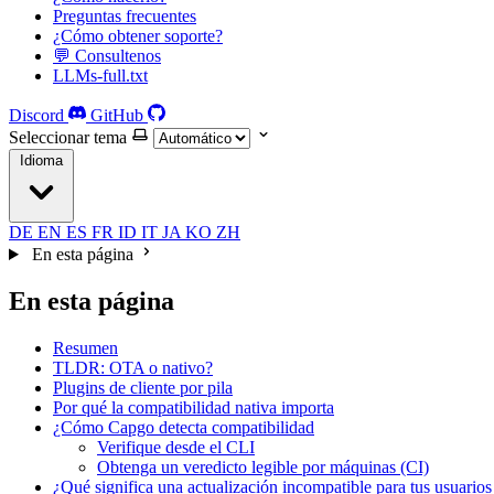
Preguntas frecuentes
¿Cómo obtener soporte?
💬 Consultenos
LLMs-full.txt
Discord
GitHub
Seleccionar tema
Idioma
DE
EN
ES
FR
ID
IT
JA
KO
ZH
En esta página
En esta página
Resumen
TLDR: OTA o nativo?
Plugins de cliente por pila
Por qué la compatibilidad nativa importa
¿Cómo Capgo detecta compatibilidad
Verifique desde el CLI
Obtenga un veredicto legible por máquinas (CI)
¿Qué significa una actualización incompatible para tus usuarios