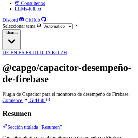
💬 Consultenos
LLMs-full.txt
Discord
GitHub
Seleccionar tema
Idioma
DE
EN
ES
FR
ID
IT
JA
KO
ZH
@capgo/capacitor-desempeño-
de-firebase
Plugin de Capacitor para el monitoreo de desempeño de Firebase.
Comience
GitHub
Resumen
Sección titulada “Resumen”
Capacitor plugin para el monitoreo de desempeño de Firebase.