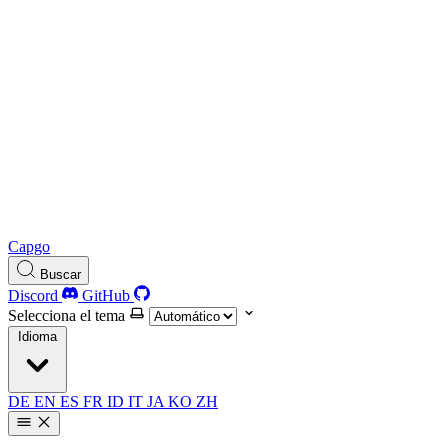
Capgo
Buscar
Discord
GitHub
Selecciona el tema
Idioma
DE
EN
ES
FR
ID
IT
JA
KO
ZH