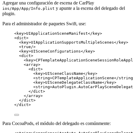
Agregar una configuración de escena de CarPlay
y apunte a la escena del delegado del
ios/App/App/Info.plist
plugin.
Para el administrador de paquetes Swift, use:
<
key
>UIApplicationSceneManifest</
key
>
<
dict
>
<
key
>UIApplicationSupportsMultipleScenes</
key
>
<
true
/>
<
key
>UISceneConfigurations</
key
>
<
dict
>
<
key
>CPTemplateApplicationSceneSessionRoleAppl
<
array
>
<
dict
>
<
key
>UISceneClassName</
key
>
<
string
>CPTemplateApplicationScene</
string
<
key
>UISceneDelegateClassName</
key
>
<
string
>AutoPlugin.AutoCarPlaySceneDelegat
</
dict
>
</
array
>
</
dict
>
</
dict
>
Para CocoaPods, el módulo del delegado es comúnmente: