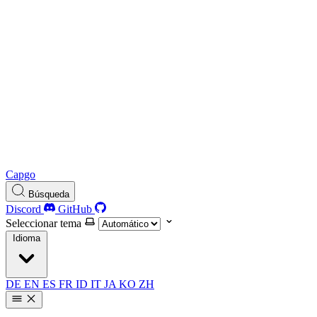
Capgo
Búsqueda
Discord
GitHub
Seleccionar tema
Idioma
DE
EN
ES
FR
ID
IT
JA
KO
ZH