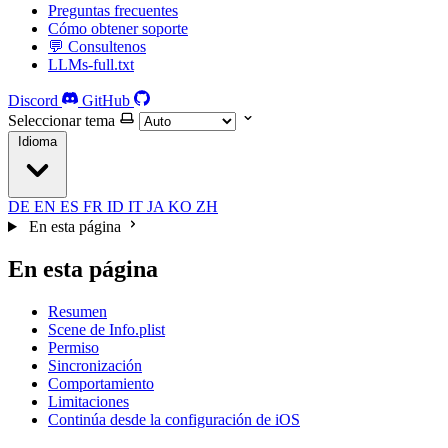
Preguntas frecuentes
Cómo obtener soporte
💬 Consultenos
LLMs-full.txt
Discord
GitHub
Seleccionar tema
Idioma
DE
EN
ES
FR
ID
IT
JA
KO
ZH
En esta página
En esta página
Resumen
Scene de Info.plist
Permiso
Sincronización
Comportamiento
Limitaciones
Continúa desde la configuración de iOS