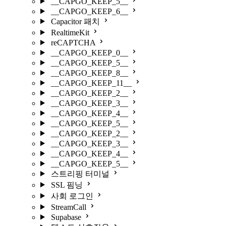
__CAPGO_KEEP_5__
__CAPGO_KEEP_6__
Capacitor 패치
RealtimeKit
reCAPTCHA
__CAPGO_KEEP_0__
__CAPGO_KEEP_5__
__CAPGO_KEEP_8__
__CAPGO_KEEP_11__
__CAPGO_KEEP_2__
__CAPGO_KEEP_3__
__CAPGO_KEEP_4__
__CAPGO_KEEP_5__
__CAPGO_KEEP_2__
__CAPGO_KEEP_3__
__CAPGO_KEEP_4__
__CAPGO_KEEP_5__
스트리핑 터미널
SSL 핌닝
사회 로그인
StreamCall
Supabase