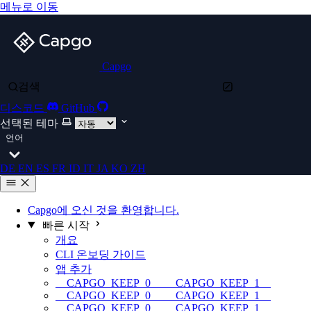
메뉴로 이동
Capgo
검색
디스코드
GitHub
선택된 테마
언어
DE
EN
ES
FR
ID
IT
JA
KO
ZH
Capgo에 오신 것을 환영합니다.
빠른 시작
개요
CLI 온보딩 가이드
앱 추가
__CAPGO_KEEP_0__ __CAPGO_KEEP_1__
__CAPGO_KEEP_0__ __CAPGO_KEEP_1__
__CAPGO_KEEP_0__ __CAPGO_KEEP_1__