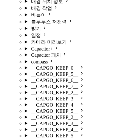
배경 위치 정보
배경 작업
바늘이
블루투스 저전력
밝기
일정
카메라 미리보기
Capacitor+
Capacitor 패치
compass
__CAPGO_KEEP_0__
__CAPGO_KEEP_5__
__CAPGO_KEEP_6__
__CAPGO_KEEP_7__
__CAPGO_KEEP_2__
__CAPGO_KEEP_3__
__CAPGO_KEEP_4__
__CAPGO_KEEP_5__
__CAPGO_KEEP_2__
__CAPGO_KEEP_3__
__CAPGO_KEEP_4__
__CAPGO_KEEP_5__