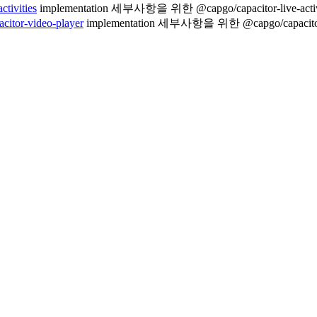
ctivities
implementation 세부사항을 위한 @capgo/capacitor-live-acti
citor-video-player
implementation 세부사항을 위한 @capgo/capacitor