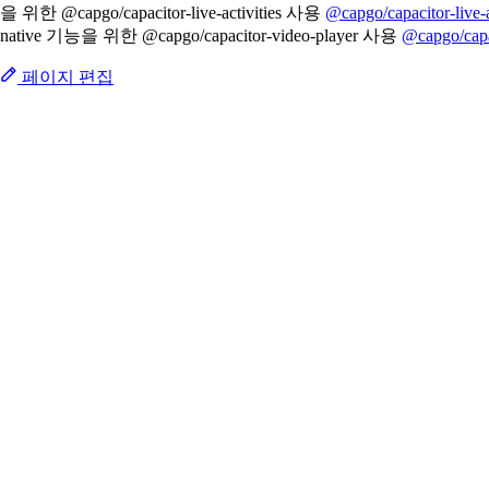
을 위한 @capgo/capacitor-live-activities 사용
@capgo/capacitor-live-a
native 기능을 위한 @capgo/capacitor-video-player 사용
@capgo/capa
페이지 편집