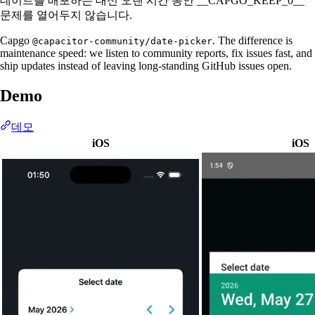
데이트를 배포하는 대신 오랜 시간 동안 __CAPGO_KEEP_0__
문제를 열어두지 않습니다.
Capgo
. The difference is
@capacitor-community/date-picker
maintenance speed: we listen to community reports, fix issues fast, and
ship updates instead of leaving long-standing GitHub issues open.
Demo
데모
iOS
iOS