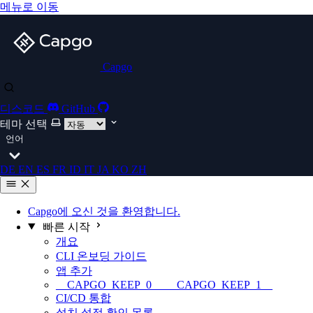
메뉴로 이동
Capgo
디스코드
GitHub
테마 선택
언어
DE
EN
ES
FR
ID
IT
JA
KO
ZH
Capgo에 오신 것을 환영합니다.
빠른 시작
개요
CLI 온보딩 가이드
앱 추가
__CAPGO_KEEP_0__ __CAPGO_KEEP_1__
CI/CD 통합
설치 설정 확인 목록