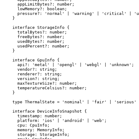
appLimitBytes
?:
number
;
lowMemory
?:
boolean
;
pressure
?:
'normal'
|
'warning'
|
'critical'
|
'u
}
interface
StorageInfo
 {
totalBytes
?:
number
;
freeBytes
?:
number
;
usedBytes
?:
number
;
usedPercent
?:
number
;
}
interface
GpuInfo
 {
api
?:
'metal'
|
'opengl'
|
'webgl'
|
'unknown'
;
vendor
?:
string
;
renderer
?:
string
;
version
?:
string
;
maxTextureSize
?:
number
;
temperatureCelsius
?:
number
;
}
type
ThermalState
=
'nominal'
|
'fair'
|
'serious'
interface
DeviceInfoSnapshot
 {
timestamp
:
number
;
platform
:
'ios'
|
'android'
|
'web'
;
cpu
:
CpuInfo
;
memory
:
MemoryInfo
;
storage
:
StorageInfo
;