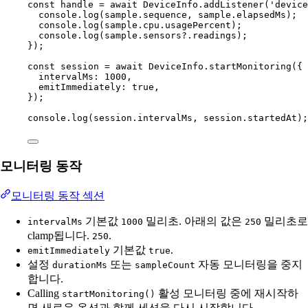
const
handle
=
await
 DeviceInfo.
addListener
(
'device
console.
log
(sample.sequence, sample.elapsedMs);
console.
log
(sample.cpu.usagePercent);
console.
log
(sample.sensors?.readings);
});
const
session
=
await
 DeviceInfo.
startMonitoring
({
intervalMs: 
1000
,
emitImmediately: 
true
,
});
console.
log
(session.intervalMs, session.startedAt);
모니터링 동작
모니터링 동작 섹션
기본값
밀리초. 아래의 값은
밀리초로
intervalMs
1000
250
clamp됩니다.
.
250
기본값
.
emitImmediately
true
설정
또는
자동 모니터링을 중지
durationMs
sampleCount
합니다.
Calling
활성 모니터링 중에 재시작하
startMonitoring()
면 새로운 옵션과 함께 세션을 다시 시작합니다.