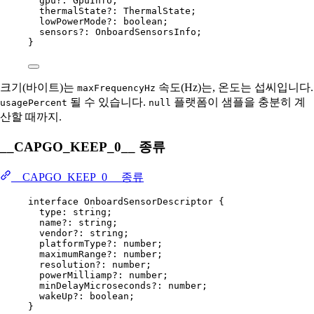
gpu
?:
GpuInfo
;
thermalState
?:
ThermalState
;
lowPowerMode
?:
boolean
;
sensors
?:
OnboardSensorsInfo
;
}
크기(바이트)는
속도(Hz)는, 온도는 섭씨입니다.
maxFrequencyHz
될 수 있습니다.
플랫폼이 샘플을 충분히 계
usagePercent
null
산할 때까지.
__CAPGO_KEEP_0__ 종류
__CAPGO_KEEP_0__ 종류
interface
OnboardSensorDescriptor
 {
type
:
string
;
name
?:
string
;
vendor
?:
string
;
platformType
?:
number
;
maximumRange
?:
number
;
resolution
?:
number
;
powerMilliamp
?:
number
;
minDelayMicroseconds
?:
number
;
wakeUp
?:
boolean
;
}