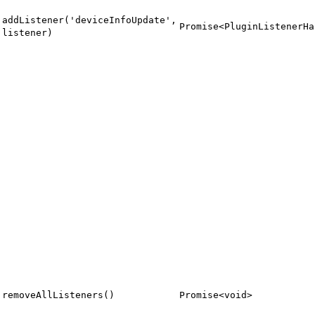
addListener('deviceInfoUpdate',
Promise<PluginListenerHa
listener)
removeAllListeners()
Promise<void>