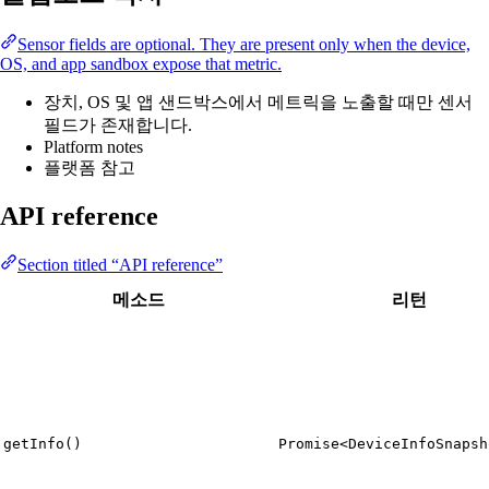
Sensor fields are optional. They are present only when the device,
OS, and app sandbox expose that metric.
장치, OS 및 앱 샌드박스에서 메트릭을 노출할 때만 센서
필드가 존재합니다.
Platform notes
플랫폼 참고
API reference
Section titled “API reference”
메소드
리턴
getInfo()
Promise<DeviceInfoSnapsh