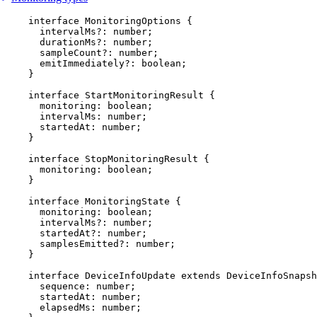
interface
MonitoringOptions
 {
intervalMs
?:
number
;
durationMs
?:
number
;
sampleCount
?:
number
;
emitImmediately
?:
boolean
;
}
interface
StartMonitoringResult
 {
monitoring
:
boolean
;
intervalMs
:
number
;
startedAt
:
number
;
}
interface
StopMonitoringResult
 {
monitoring
:
boolean
;
}
interface
MonitoringState
 {
monitoring
:
boolean
;
intervalMs
?:
number
;
startedAt
?:
number
;
samplesEmitted
?:
number
;
}
interface
DeviceInfoUpdate
extends
DeviceInfoSnapsh
sequence
:
number
;
startedAt
:
number
;
elapsedMs
:
number
;