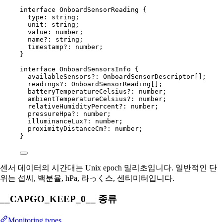
interface
OnboardSensorReading
 {
type
:
string
;
unit
:
string
;
value
:
number
;
name
?:
string
;
timestamp
?:
number
;
}
interface
OnboardSensorsInfo
 {
availableSensors
?:
OnboardSensorDescriptor
[];
readings
?:
OnboardSensorReading
[];
batteryTemperatureCelsius
?:
number
;
ambientTemperatureCelsius
?:
number
;
relativeHumidityPercent
?:
number
;
pressureHpa
?:
number
;
illuminanceLux
?:
number
;
proximityDistanceCm
?:
number
;
}
센서 데이터의 시간대는 Unix epoch 밀리초입니다. 일반적인 단
위는 섭씨, 백분율, hPa, 라っく스, 센티미터입니다.
__CAPGO_KEEP_0__ 종류
Monitoring types