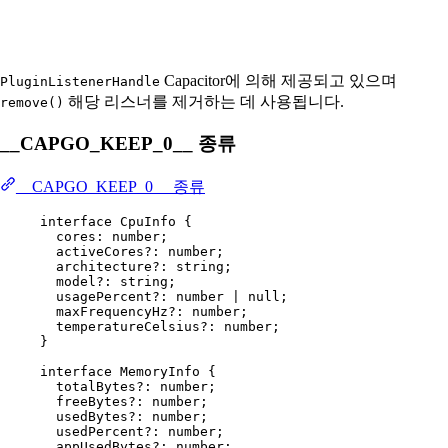
Capacitor에 의해 제공되고 있으며
PluginListenerHandle
해당 리스너를 제거하는 데 사용됩니다.
remove()
__CAPGO_KEEP_0__ 종류
__CAPGO_KEEP_0__ 종류
interface
CpuInfo
 {
cores
:
number
;
activeCores
?:
number
;
architecture
?:
string
;
model
?:
string
;
usagePercent
?:
number
|
null
;
maxFrequencyHz
?:
number
;
temperatureCelsius
?:
number
;
}
interface
MemoryInfo
 {
totalBytes
?:
number
;
freeBytes
?:
number
;
usedBytes
?:
number
;
usedPercent
?:
number
;
appUsedBytes
?:
number
;