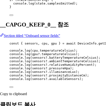
console.
log
(state.samplesEmitted);
}
__CAPGO_KEEP_0__ 참조
Section titled “Onboard sensor fields”
const
 { 
sensors
, 
cpu
, 
gpu
 } 
=
await
 DeviceInfo.
getI
console.
log
(cpu.temperatureCelsius);
console.
log
(gpu?.temperatureCelsius);
console.
log
(sensors?.batteryTemperatureCelsius);
console.
log
(sensors?.ambientTemperatureCelsius);
console.
log
(sensors?.relativeHumidityPercent);
console.
log
(sensors?.pressureHpa);
console.
log
(sensors?.illuminanceLux);
console.
log
(sensors?.proximityDistanceCm);
console.
log
(sensors?.availableSensors);
Copy to clipboard
클립보드 복사