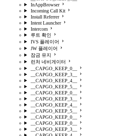
InAppBrowser
Incoming Call Kit
Install Referrer
Intent Launcher
Intercom
루트 확인
IVS 플레이어
JW 플레이어
잠금 유지
런처 네비게이터
__CAPGO_KEEP_0__
__CAPGO_KEEP_3__
__CAPGO_KEEP_4__
__CAPGO_KEEP_5__
__CAPGO_KEEP_0__
__CAPGO_KEEP_3__
__CAPGO_KEEP_4__
__CAPGO_KEEP_5__
__CAPGO_KEEP_0__
__CAPGO_KEEP_0__
__CAPGO_KEEP_3__
__CAPGO_KEEP_4__