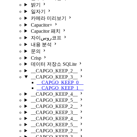
밝기
일자기
카메라 미리보기
Capacitor+
Capacitor 패치
자이روس코프
내용 분석
문의
Crisp
데이터 저장소 SQLite
__CAPGO_KEEP_2__
__CAPGO_KEEP_3__
__CAPGO_KEEP_0__
__CAPGO_KEEP_1__
__CAPGO_KEEP_4__
__CAPGO_KEEP_5__
__CAPGO_KEEP_2__
__CAPGO_KEEP_3__
__CAPGO_KEEP_4__
__CAPGO_KEEP_5__
__CAPGO_KEEP_2__
__CAPGO_KEEP_3__