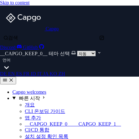
Skip to content
Capgo
검색
Discord
GitHub
__CAPGO_KEEP_0__ 테마 선택
언어
DE
EN
ES
FR
ID
IT
JA
KO
ZH
Capgo welcomes
빠른 시작
개요
CLI 온보딩 가이드
앱 추가
__CAPGO_KEEP_0__ __CAPGO_KEEP_1__
CI/CD 통합
설치 설정 확인 목록