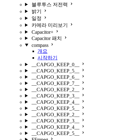
블루투스 저전력
밝기
일정
카메라 미리보기
Capacitor+
Capacitor 패치
compass
개요
시작하기
__CAPGO_KEEP_0__
__CAPGO_KEEP_5__
__CAPGO_KEEP_6__
__CAPGO_KEEP_7__
__CAPGO_KEEP_2__
__CAPGO_KEEP_3__
__CAPGO_KEEP_4__
__CAPGO_KEEP_5__
__CAPGO_KEEP_2__
__CAPGO_KEEP_3__
__CAPGO_KEEP_4__
__CAPGO_KEEP_5__
FFmpeg