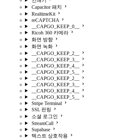
인쇄기
Capacitor 패치
RealtimeKit
reCAPTCHA
__CAPGO_KEEP_0__
Ricoh 360 카메라
화면 방향
화면 녹화
__CAPGO_KEEP_2__
__CAPGO_KEEP_3__
__CAPGO_KEEP_4__
__CAPGO_KEEP_5__
__CAPGO_KEEP_2__
__CAPGO_KEEP_3__
__CAPGO_KEEP_4__
__CAPGO_KEEP_5__
Stripe Terminal
SSL 핀링
소셜 로그인
StreamCall
Supabase
텍스트 상호작용