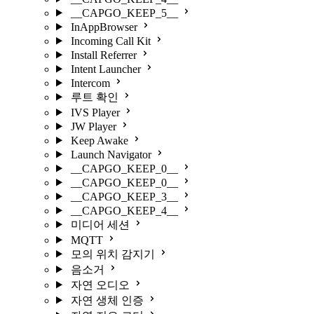
__CAPGO_KEEP_5__
InAppBrowser
Incoming Call Kit
Install Referrer
Intent Launcher
Intercom
루트 확인
IVS Player
JW Player
Keep Awake
Launch Navigator
__CAPGO_KEEP_0__
__CAPGO_KEEP_0__
__CAPGO_KEEP_3__
__CAPGO_KEEP_4__
미디어 세션
MQTT
모의 위치 감지기
음소거
자연 오디오
자연 생체 인증