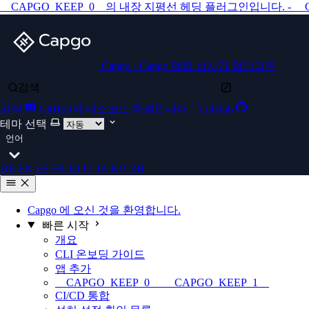
__CAPGO_KEEP_0__의 내장 지평선 헤딩 플러그인입니다. - __
Capgo - Capgo 앱의 실시간 업데이트
검색
검색
GitHub의 디스코드 채널입니다.`,`GitHub
테마 선택
언어
DE
EN
ES
FR
ID
IT
JA
KO
ZH
Capgo 에 오신 것을 환영합니다.
빠른 시작
개요
CLI 온보딩 가이드
앱 추가
__CAPGO_KEEP_0__ __CAPGO_KEEP_1__
CI/CD 통합