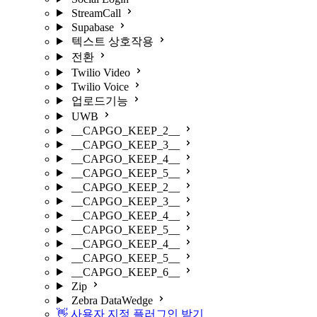
StreamCall
Supabase
텍스트 상호작용
전환
Twilio Video
Twilio Voice
업로드기능
UWB
__CAPGO_KEEP_2__
__CAPGO_KEEP_3__
__CAPGO_KEEP_4__
__CAPGO_KEEP_5__
__CAPGO_KEEP_2__
__CAPGO_KEEP_3__
__CAPGO_KEEP_4__
__CAPGO_KEEP_5__
__CAPGO_KEEP_4__
__CAPGO_KEEP_5__
__CAPGO_KEEP_6__
Zip
Zebra DataWedge
👋 사용자 지정 플러그인 받기