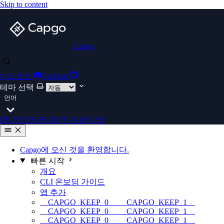
Skip to content
Capgo
디스코드
GitHub
테마 선택
언어
DE
EN
ES
FR
ID
IT
JA
KO
ZH
Capgo에 오신 것을 환영합니다.
빠른 시작
개요
CLI 온보딩 가이드
앱 추가
__CAPGO_KEEP_0__ __CAPGO_KEEP_1__
__CAPGO_KEEP_0__ __CAPGO_KEEP_1__
__CAPGO_KEEP_0__ __CAPGO_KEEP_1__