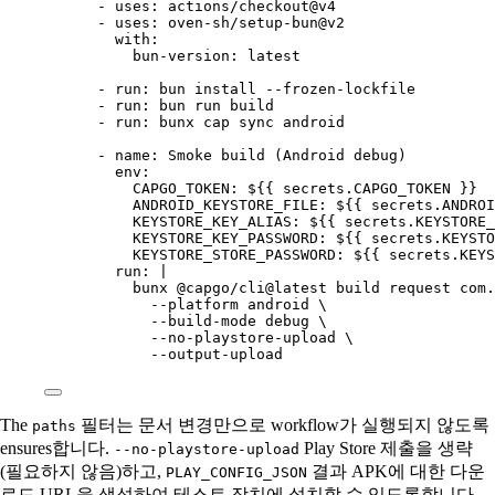
- 
uses
: 
actions/checkout@v4
- 
uses
: 
oven-sh/setup-bun@v2
with
:
bun-version
: 
latest
- 
run
: 
bun install --frozen-lockfile
- 
run
: 
bun run build
- 
run
: 
bunx cap sync android
- 
name
: 
Smoke build (Android debug)
env
:
CAPGO_TOKEN
: 
${{ secrets.CAPGO_TOKEN }}
ANDROID_KEYSTORE_FILE
: 
${{ secrets.ANDROI
KEYSTORE_KEY_ALIAS
: 
${{ secrets.KEYSTORE_
KEYSTORE_KEY_PASSWORD
: 
${{ secrets.KEYSTO
KEYSTORE_STORE_PASSWORD
: 
${{ secrets.KEYS
run
: 
|
bunx @capgo/cli@latest build request com.
--platform android \
--build-mode debug \
--no-playstore-upload \
--output-upload
The
필터는 문서 변경만으로 workflow가 실행되지 않도록
paths
ensures합니다.
Play Store 제출을 생략
--no-playstore-upload
(필요하지 않음)하고,
결과 APK에 대한 다운
PLAY_CONFIG_JSON
로드 URL을 생성하여 테스트 장치에 설치할 수 있도록합니다.