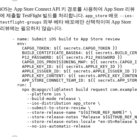
iOS는 App Store Connect API 키 경로를 사용하여 App Store 리뷰
에 제출할 TestFlight 빌드를 처리합니다.
배포
app_store
--ios-
외부 베타 배포에만 선택적이며 App Store
testflight-groups
리뷰에는 필요하지 않습니다.
- 
name
: 
Submit iOS build to App Store review
env
:
CAPGO_TOKEN
: 
${{ secrets.CAPGO_TOKEN }}
BUILD_CERTIFICATE_BASE64
: 
${{ secrets.BUILD_CER
P12_PASSWORD
: 
${{ secrets.P12_PASSWORD }}
CAPGO_IOS_PROVISIONING_MAP
: 
${{ secrets.CAPGO_I
APPLE_KEY_ID
: 
${{ secrets.APPLE_KEY_ID }}
APPLE_ISSUER_ID
: 
${{ secrets.APPLE_ISSUER_ID }}
APPLE_KEY_CONTENT
: 
${{ secrets.APPLE_KEY_CONTEN
APP_STORE_CONNECT_TEAM_ID
: 
${{ secrets.APP_STOR
run
: 
|
npx @capgo/cli@latest build request com.example
--platform ios \
--build-mode release \
--ios-distribution app_store \
--submit-to-store-review \
--store-release-name "${GITHUB_REF_NAME}" \
--store-release-notes "Release ${GITHUB_REF_N
--store-release-notes-locale "en-US=Release $
--no-ios-automatic-release