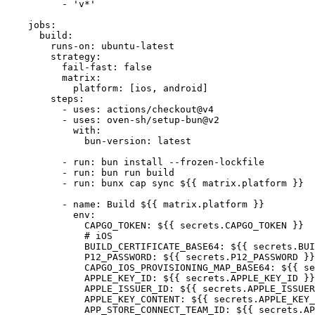
- 
'v*'
jobs
:
build
:
runs-on
: 
ubuntu-latest
strategy
:
fail-fast
: 
false
matrix
:
platform
: [
ios
, 
android
]
steps
:
- 
uses
: 
actions/checkout@v4
- 
uses
: 
oven-sh/setup-bun@v2
with
:
bun-version
: 
latest
- 
run
: 
bun install --frozen-lockfile
- 
run
: 
bun run build
- 
run
: 
bunx cap sync ${{ matrix.platform }}
- 
name
: 
Build ${{ matrix.platform }}
env
:
CAPGO_TOKEN
: 
${{ secrets.CAPGO_TOKEN }}
# iOS
BUILD_CERTIFICATE_BASE64
: 
${{ secrets.BUI
P12_PASSWORD
: 
${{ secrets.P12_PASSWORD }}
CAPGO_IOS_PROVISIONING_MAP_BASE64
: 
${{ se
APPLE_KEY_ID
: 
${{ secrets.APPLE_KEY_ID }}
APPLE_ISSUER_ID
: 
${{ secrets.APPLE_ISSUER
APPLE_KEY_CONTENT
: 
${{ secrets.APPLE_KEY_
APP_STORE_CONNECT_TEAM_ID
: 
${{ secrets.AP