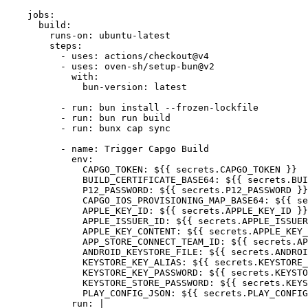
jobs
:
build
:
runs-on
: 
ubuntu-latest
steps
:
- 
uses
: 
actions/checkout@v4
- 
uses
: 
oven-sh/setup-bun@v2
with
:
bun-version
: 
latest
- 
run
: 
bun install --frozen-lockfile
- 
run
: 
bun run build
- 
run
: 
bunx cap sync
- 
name
: 
Trigger Capgo Build
env
:
CAPGO_TOKEN
: 
${{ secrets.CAPGO_TOKEN }}
BUILD_CERTIFICATE_BASE64
: 
${{ secrets.BUI
P12_PASSWORD
: 
${{ secrets.P12_PASSWORD }}
CAPGO_IOS_PROVISIONING_MAP_BASE64
: 
${{ se
APPLE_KEY_ID
: 
${{ secrets.APPLE_KEY_ID }}
APPLE_ISSUER_ID
: 
${{ secrets.APPLE_ISSUER
APPLE_KEY_CONTENT
: 
${{ secrets.APPLE_KEY_
APP_STORE_CONNECT_TEAM_ID
: 
${{ secrets.AP
ANDROID_KEYSTORE_FILE
: 
${{ secrets.ANDROI
KEYSTORE_KEY_ALIAS
: 
${{ secrets.KEYSTORE_
KEYSTORE_KEY_PASSWORD
: 
${{ secrets.KEYSTO
KEYSTORE_STORE_PASSWORD
: 
${{ secrets.KEYS
PLAY_CONFIG_JSON
: 
${{ secrets.PLAY_CONFIG
run
: 
|