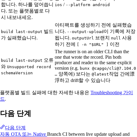
합니다. 하나를 덮어씁니
/
ios
--platform android
다. 또는 플랫폼별로 다
시 내보내세요.
아티팩트를 생성하기 전에 실패했습
빌드
니다.
이 기록에 저장
build last-output
--output-upload
가 실패했습니다.
됩니다.
브랜치
사용
outputUrl
null
하기 전에
이전
[ -n "$URL" ]
The runner is on an older CLI than the
one that wrote the record. Pin both
오류
build last-output
producer and reader to the same explicit
와
Unsupported record
version (e.g.
bunx @capgo/cli@7.104.0
schemaVersion
양쪽에) 보다는
작업 간에漂
…
@latest
浮하고 drift할 수 있습니다
플랫폼별 빌드 실패에 대한 자세한 내용은
Troubleshooting 가이
드
.
다음 단계
다음 단계
자동 OTA 또는 Native
Branch CI between live update upload and