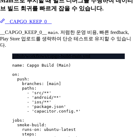
Main으로 푸시할 때 빌드 디버그를 수행하여 네이티
브 빌드 회귀를 빠르게 잡을 수 있습니다.
__CAPGO_KEEP_0__
__CAPGO_KEEP_0__
. 저렴한 운영 비용, 빠른 feedback,
main
Play Store 업로드를 생략하여 단순 테스트로 유지할 수 있습니
다.
github/workflows/capgo-build-main.yml
name
: 
Capgo Build (Main)
on
:
push
:
branches
: [
main
]
paths
:
- 
'src/**'
- 
'android/**'
- 
'ios/**'
- 
'package.json'
- 
'capacitor.config.*'
jobs
:
smoke-build
:
runs-on
: 
ubuntu-latest
steps
: