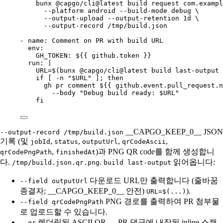
bunx @capgo/cli@latest build request com.exampl
--platform android --build-mode debug \
--output-upload --output-retention 1d \
--output-record /tmp/build.json
- 
name
: 
Comment on PR with build URL
env
:
GH_TOKEN
: 
${{ github.token }}
run
: 
|
URL=$(bunx @capgo/cli@latest build last-output 
if [ -n "$URL" ]; then
gh pr comment ${{ github.event.pull_request.n
--body "Debug build ready: $URL"
fi
__CAPGO_KEEP_0__ JSON
--output-record /tmp/build.json
기록 (및
,
,
,
,
jobId
status
outputUrl
qrCodeAscii
,
)과 PNG QR code를 함께 생성합니
qrCodePngPath
finishedAt
다.
.
읽어옵니다:
/tmp/build.json.qr.png
build last-output
다운로드 URL만 출력합니다 (줄바꿈
--field outputUrl
종결자; __CAPGO_KEEP_0__ 안전)
).
URL=$(...)
PNG 경로를 출력하여 PR 첨부물
--field qrCodePngPath
로 업로드할 수 있습니다.
렌더링된 ASCII QR — PR 댓글에 내장된 inline 스캔
--qr