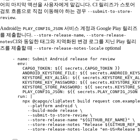
어의 마지막 액션을 사용자에게 맡깁니다. CI 릴리즈가 스토어
검토 흐름으로 직접 이동해야 하는 경우
--submit-to-store-
.
review
Android는
서비스 계정과 Google Play 릴리즈
PLAY_CONFIG_JSON
를 제출합니다.
,
--store-release-name
--store-release-
CI와 동일한 태그와 지역화된 변경 로그를 지닌 Play 릴리
notes
즈를 제출할 때
optional
--store-release-notes-locale
- 
name
: 
Submit Android release for review
env
:
CAPGO_TOKEN
: 
${{ secrets.CAPGO_TOKEN }}
ANDROID_KEYSTORE_FILE
: 
${{ secrets.ANDROID_KEYS
KEYSTORE_KEY_ALIAS
: 
${{ secrets.KEYSTORE_KEY_AL
KEYSTORE_KEY_PASSWORD
: 
${{ secrets.KEYSTORE_KEY
KEYSTORE_STORE_PASSWORD
: 
${{ secrets.KEYSTORE_S
PLAY_CONFIG_JSON
: 
${{ secrets.PLAY_CONFIG_JSON 
run
: 
|
npx @capgo/cli@latest build request com.example
--platform android \
--build-mode release \
--submit-to-store-review \
--store-release-name "${GITHUB_REF_NAME}" \
--store-release-notes "Release ${GITHUB_REF_N
--store-release-notes-locale "en-US=Release $