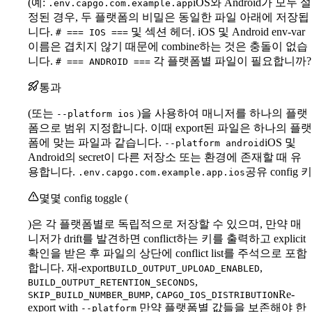
(예:
iOS와 Android가 모두 설
.env.capgo.com.example.app
정된 경우, 두 플랫폼의 비밀은 동일한 파일 아래에 저장됩
니다.
및 섹션 헤더. iOS 및 Android env-var
# === IOS ===
이름은 겹치지 않기 때문에 combine하는 것은 충돌이 없습
니다.
각 플랫폼별 파일이 필요합니까?
# === ANDROID ===
통과
(또는
)을 사용하여 매니저를 하나의 플랫
--platform ios
폼으로 범위 지정합니다. 이때 export된 파일은 하나의 플랫
폼에 맞는 파일과 같습니다.
iOS 및
--platform android
Android의 secret이 다른 저장소 또는 환경에 존재할 때 유
용합니다.
공유 config 키
.env.capgo.com.example.app.ios
몇몇 config toggle (
)은 각 플랫폼별로 독립적으로 저장할 수 있으며, 만약 매
니저가 drift를 발견하면 conflict하는 키를 출력하고 explicit
확인을 받은 후 파일의 상단에 conflict list를 주석으로 포함
합니다. 재-export
,
BUILD_OUTPUT_UPLOAD_ENABLED
,
BUILD_OUTPUT_RETENTION_SECONDS
,
Re-
SKIP_BUILD_NUMBER_BUMP
CAPGO_IOS_DISTRIBUTION
export with
만약 플랫폼별 값들을 보존해야 한
--platform