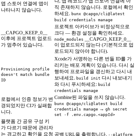
나, 앱 레코드가 앱 스토어 연결에 아
앱 스토어 연결에 앱이
직 존재하지 않습니다. 로컬에서 확인
나타나지 않습니다.
하세요.
bunx @capgo/cli@latest
build credentials manage
프로젝트 아카이브가 비정상적으로
__CAPGO_KEEP_0__
크다 — 환경 설정을 확인하세요.
이후에 프로젝트 업로드
__CAPGO_KEEP_0__
node_modules
가 멈추어 있습니다.
이 업로드되지 않는다 (기본적으로 업
로드되지 않아야 합니다).
Xcode가 서명하는 다른 번들 ID를 가
리키는 배포 계획이 있습니다. 다시 실
Provisioning profile
행하여 프로파일을 갱신하고 다시 내
doesn't match bundle
보내세요.
다시 내보내기
build init
ID
와 다시 푸시하세요:
build
credentials manage
Combine된 파일을 쓰지 않습니다.
로컬에서 인증 정보가 변
bunx @capgo/cli@latest build
경되었지만 CI가 실패합
→
credentials manage
gh secret
니다.
set -f .env.capgo.<appId>
플랫폼 간 공유 구성 키
가 다르기 때문에 관리자
는 경고하고 확인을 요청
공백 URL을 출력합니다.
--platform