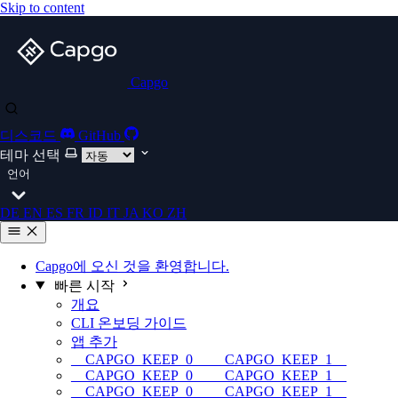
Skip to content
Capgo
디스코드
GitHub
테마 선택
언어
DE
EN
ES
FR
ID
IT
JA
KO
ZH
Capgo에 오신 것을 환영합니다.
빠른 시작
개요
CLI 온보딩 가이드
앱 추가
__CAPGO_KEEP_0__ __CAPGO_KEEP_1__
__CAPGO_KEEP_0__ __CAPGO_KEEP_1__
__CAPGO_KEEP_0__ __CAPGO_KEEP_1__