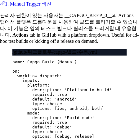
1. Manual Trigger 섹션
관리자 권한이 있는 사용자는 __CAPGO_KEEP_0__의 Actions
탭에서 플랫폼 드롭다운을 사용하여 빌드를 트리거할 수 있습니
다. 이 기능은 임의 테스트 빌드나 릴리스를 트리거할 때 유용합
니다.
Actions
tab in GitHub with a platform dropdown. Useful for ad-
hoc test builds or kicking off a release on demand.
/github/워크플로우/capgo-빌드-수동.yml
name
: 
Capgo Build (Manual)
on
:
workflow_dispatch
:
inputs
:
platform
:
description
: 
'Platform to build'
required
: 
true
default
: 
'android'
type
: 
choice
options
: [
ios
, 
android
, 
both
]
mode
:
description
: 
'Build mode'
required
: 
true
default
: 
'debug'
type
: 
choice
options
: [
debug
, 
release
]