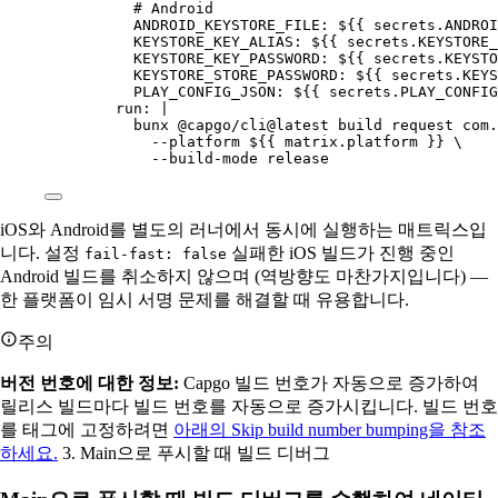
# Android
ANDROID_KEYSTORE_FILE
: 
${{ secrets.ANDROI
KEYSTORE_KEY_ALIAS
: 
${{ secrets.KEYSTORE_
KEYSTORE_KEY_PASSWORD
: 
${{ secrets.KEYSTO
KEYSTORE_STORE_PASSWORD
: 
${{ secrets.KEYS
PLAY_CONFIG_JSON
: 
${{ secrets.PLAY_CONFIG
run
: 
|
bunx @capgo/cli@latest build request com.
--platform ${{ matrix.platform }} \
--build-mode release
iOS와 Android를 별도의 러너에서 동시에 실행하는 매트릭스입
니다. 설정
실패한 iOS 빌드가 진행 중인
fail-fast: false
Android 빌드를 취소하지 않으며 (역방향도 마찬가지입니다) —
한 플랫폼이 임시 서명 문제를 해결할 때 유용합니다.
주의
버전 번호에 대한 정보:
Capgo 빌드 번호가 자동으로 증가하여
릴리스 빌드마다 빌드 번호를 자동으로 증가시킵니다. 빌드 번호
를 태그에 고정하려면
아래의 Skip build number bumping을 참조
하세요.
3. Main으로 푸시할 때 빌드 디버그