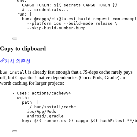
env
:
CAPGO_TOKEN
: 
${{ secrets.CAPGO_TOKEN }}
# ...credentials...
run
: 
|
bunx @capgo/cli@latest build request com.exampl
--platform ios --build-mode release \
--skip-build-number-bump
Copy to clipboard
캐시 의존성
is already fast enough that a JS-deps cache rarely pays
bun install
off, but Capacitor’s native dependencies (CocoaPods, Gradle) are
worth caching for larger projects:
- 
uses
: 
actions/cache@v4
with
:
path
: 
|
~/.bun/install/cache
ios/App/Pods
android/.gradle
key
: 
${{ runner.os }}-capgo-${{ hashFiles('**/b