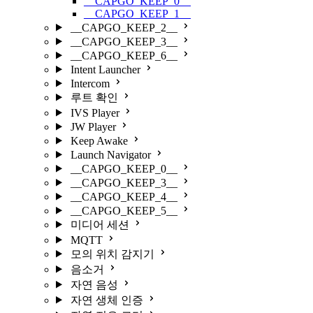
__CAPGO_KEEP_0__
__CAPGO_KEEP_1__
__CAPGO_KEEP_2__
__CAPGO_KEEP_3__
__CAPGO_KEEP_6__
Intent Launcher
Intercom
루트 확인
IVS Player
JW Player
Keep Awake
Launch Navigator
__CAPGO_KEEP_0__
__CAPGO_KEEP_3__
__CAPGO_KEEP_4__
__CAPGO_KEEP_5__
미디어 세션
MQTT
모의 위치 감지기
음소거
자연 음성
자연 생체 인증