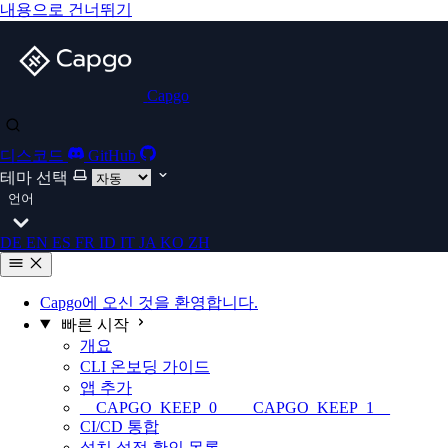
내용으로 건너뛰기
Capgo
디스코드
GitHub
테마 선택
언어
DE
EN
ES
FR
ID
IT
JA
KO
ZH
Capgo에 오신 것을 환영합니다.
빠른 시작
개요
CLI 온보딩 가이드
앱 추가
__CAPGO_KEEP_0__ __CAPGO_KEEP_1__
CI/CD 통합
설치 설정 확인 목록