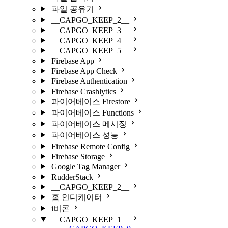
파일 공유기
__CAPGO_KEEP_2__
__CAPGO_KEEP_3__
__CAPGO_KEEP_4__
__CAPGO_KEEP_5__
Firebase App
Firebase App Check
Firebase Authentication
Firebase Crashlytics
파이어베이스 Firestore
파이어베이스 Functions
파이어베이스 메시징
파이어베이스 성능
Firebase Remote Config
Firebase Storage
Google Tag Manager
RudderStack
__CAPGO_KEEP_2__
홈 인디케이터
i비콘
__CAPGO_KEEP_1__