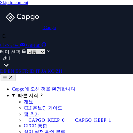
Skip to content
Capgo
디스코드
GitHub
테마 선택
언어
DE
EN
ES
FR
ID
IT
JA
KO
ZH
Capgo에 오신 것을 환영합니다.
빠른 시작
개요
CLI 온보딩 가이드
앱 추가
__CAPGO_KEEP_0__ __CAPGO_KEEP_1__
CI/CD 통합
설치 설정 확인 목록