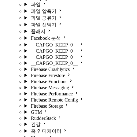
파일
파일 압축기
파일 공유기
파일 선택기
플래시
Facebook 분석
__CAPGO_KEEP_0__
__CAPGO_KEEP_0__
__CAPGO_KEEP_0__
__CAPGO_KEEP_0__
Firebase Crashlytics
Firebase Firestore
Firebase Functions
Firebase Messaging
Firebase Performance
Firebase Remote Config
Firebase Storage
GTM
RudderStack
건강
홈 인디케이터