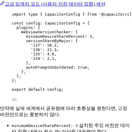
고급 임계치 모드 (사용자 지정 데이터 집합) 섹션
import
type
 { CapacitorConfig } 
from
'@capacitor/cl
const
config
:
CapacitorConfig
=
 {
plugins: {
WebviewVersionChecker: {
minimumDeviceSharePercent: 
3
,
versionShareByMajor: {
'137'
: 
58.2
,
'136'
: 
21.3
,
'135'
: 
4.6
,
'134'
: 
2.1
,
},
autoPromptOnOutdated: 
true
,
},
},
};
export
default
 config;
만약에 실제 세계에서 공유량에 따라 호환성을 원한다면, 고정
버전만으로는 충분하지 않다.
설치된 주요 버전은 데이
minimumDeviceSharePercent: 3
터 집합 내에서 최소 3% 이상을 대표해야 한다.