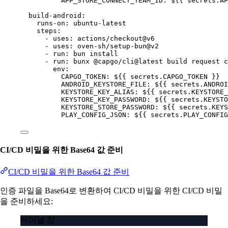
APP_STORE_CONNECT_TEAM_ID
: 
${{ secrets.AP
build-android
:
runs-on
: 
ubuntu-latest
steps
:
- 
uses
: 
actions/checkout@v6
- 
uses
: 
oven-sh/setup-bun@v2
- 
run
: 
bun install
- 
run
: 
bunx @capgo/cli@latest build request c
env
:
CAPGO_TOKEN
: 
${{ secrets.CAPGO_TOKEN }}
ANDROID_KEYSTORE_FILE
: 
${{ secrets.ANDROI
KEYSTORE_KEY_ALIAS
: 
${{ secrets.KEYSTORE_
KEYSTORE_KEY_PASSWORD
: 
${{ secrets.KEYSTO
KEYSTORE_STORE_PASSWORD
: 
${{ secrets.KEYS
PLAY_CONFIG_JSON
: 
${{ secrets.PLAY_CONFIG
CI/CD 비밀을 위한 Base64 값 준비
CI/CD 비밀을 위한 Base64 값 준비
인증 파일을 Base64로 변환하여 CI/CD 비밀을 위한 CI/CD 비밀
을 준비하세요:
터미널 창