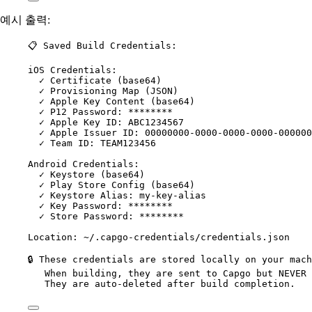
예시 출력:
📋 Saved Build Credentials:
iOS Credentials:
✓ Certificate (base64)
✓ Provisioning Map (JSON)
✓ Apple Key Content (base64)
✓ P12 Password: ********
✓ Apple Key ID: ABC1234567
✓ Apple Issuer ID: 00000000-0000-0000-0000-000000
✓ Team ID: TEAM123456
Android Credentials:
✓ Keystore (base64)
✓ Play Store Config (base64)
✓ Keystore Alias: my-key-alias
✓ Key Password: ********
✓ Store Password: ********
Location: ~/.capgo-credentials/credentials.json
🔒 These credentials are stored locally on your mac
When building, they are sent to Capgo but NEVER 
They are auto-deleted after build completion.