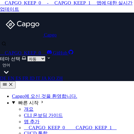
__CAPGO_KEEP_0__ - __CAPGO_KEEP_1__ 앱에 대한 실시간
업데이트
Capgo
__CAPGO_KEEP_0__
GitHub
테마 선택
언어
DE
EN
ES
FR
ID
IT
JA
KO
ZH
Capgo에 오신 것을 환영합니다.
빠른 시작
개요
CLI 온보딩 가이드
앱 추가
__CAPGO_KEEP_0__ __CAPGO_KEEP_1__
CI/CD 통합