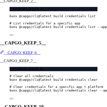
__CAPGO_KEEP_2__
__CAPGO_KEEP_3__
bunx
@capgo/cli@latest
build
credentials
list
# List credentials for a specific app
bunx
@capgo/cli@latest
build
credentials
list
--app
__CAPGO_KEEP_5__
__CAPGO_KEEP_6__
__CAPGO_KEEP_7__
__CAPGO_KEEP_8__
# Clear all credentials
bunx
@capgo/cli@latest
build
credentials
clear
# Clear credentials for a specific app + platform
bunx
@capgo/cli@latest
build
credentials
clear
--ap
__CAPGO_KEEP_10__