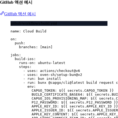
GitHub 액션 예시
GitHub 액션 예시
github/workflows/build.yml
name
: 
Cloud Build
on
:
push
:
branches
: [
main
]
jobs
:
build-ios
:
runs-on
: 
ubuntu-latest
steps
:
- 
uses
: 
actions/checkout@v6
- 
uses
: 
oven-sh/setup-bun@v2
- 
run
: 
bun install
- 
run
: 
bunx @capgo/cli@latest build request c
env
:
CAPGO_TOKEN
: 
${{ secrets.CAPGO_TOKEN }}
BUILD_CERTIFICATE_BASE64
: 
${{ secrets.BUI
CAPGO_IOS_PROVISIONING_MAP
: 
${{ secrets.C
P12_PASSWORD
: 
${{ secrets.P12_PASSWORD }}
APPLE_KEY_ID
: 
${{ secrets.APPLE_KEY_ID }}
APPLE_ISSUER_ID
: 
${{ secrets.APPLE_ISSUER
APPLE_KEY_CONTENT
: 
${{ secrets.APPLE_KEY_