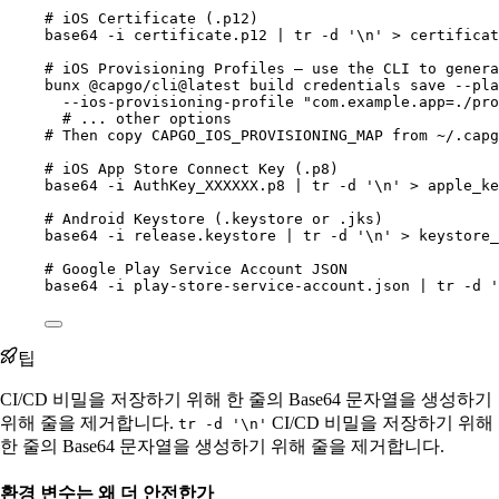
# iOS Certificate (.p12)
base64
-i
certificate.p12
|
tr
-d
'\n'
>
certificat
# iOS Provisioning Profiles — use the CLI to genera
bunx
@capgo/cli@latest
build
credentials
save
--pla
--ios-provisioning-profile
"com.example.app=./pro
# ... other options
# Then copy CAPGO_IOS_PROVISIONING_MAP from ~/.capg
# iOS App Store Connect Key (.p8)
base64
-i
AuthKey_XXXXXX.p8
|
tr
-d
'\n'
>
apple_ke
# Android Keystore (.keystore or .jks)
base64
-i
release.keystore
|
tr
-d
'\n'
>
keystore_
# Google Play Service Account JSON
base64
-i
play-store-service-account.json
|
tr
-d
'
팁
CI/CD 비밀을 저장하기 위해 한 줄의 Base64 문자열을 생성하기
위해 줄을 제거합니다.
CI/CD 비밀을 저장하기 위해
tr -d '\n'
한 줄의 Base64 문자열을 생성하기 위해 줄을 제거합니다.
환경 변수는 왜 더 안전한가