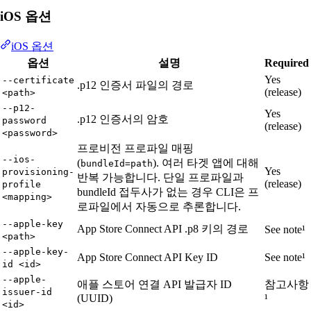
iOS 옵션
iOS 옵션
옵션
설명
Required
Yes
--certificate
.p12 인증서 파일의 경로
(release)
<path>
--p12-
Yes
.p12 인증서의 암호
password
(release)
<password>
프로비전 프로파일 매핑
--ios-
(
). 여러 타겟 앱에 대해
bundleId=path
Yes
provisioning-
반복 가능합니다. 단일 프로파일과
(release)
profile
bundleId 접두사가 없는 경우 CLI은 프
<mapping>
로파일에서 자동으로 추론합니다.
--apple-key
App Store Connect API .p8 키의 경로
See note¹
<path>
--apple-key-
App Store Connect API Key ID
See note¹
id <id>
--apple-
애플 스토어 연결 API 발급자 ID
참고사항
issuer-id
(UUID)
¹
<id>