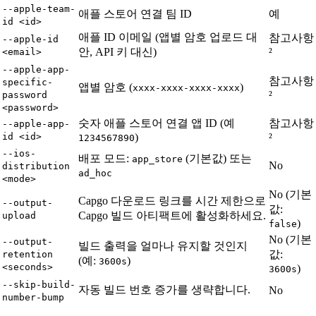
--apple-team-
애플 스토어 연결 팀 ID
예
id <id>
애플 ID 이메일 (앱별 암호 업로드 대
참고사항
--apple-id
안, API 키 대신)
²
<email>
--apple-app-
참고사항
specific-
앱별 암호 (
)
xxxx-xxxx-xxxx-xxxx
²
password
<password>
숫자 애플 스토어 연결 앱 ID (예
참고사항
--apple-app-
id <id>
)
²
1234567890
--ios-
배포 모드:
(기본값) 또는
app_store
No
distribution
ad_hoc
<mode>
No (기본
Capgo 다운로드 링크를 시간 제한으로
--output-
값:
Capgo 빌드 아티팩트에 활성화하세요.
upload
)
false
No (기본
--output-
빌드 출력을 얼마나 유지할 것인지
값:
retention
(예:
)
3600s
<seconds>
)
3600s
--skip-build-
자동 빌드 번호 증가를 생략합니다.
No
number-bump