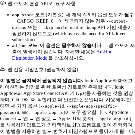
¹ 앱 스토어 연결 API 키 요구 사항
모드
(기본값): 세 개의 API 키 옵션 모두가
필수
app_store
__CAPGO_KEEP_0__이 제공되지 않는 경우
--output-
또는
API-기반 제출이
upload
--skip-build-number-bump
필요하지 않으므로 (which bypass the need for API-driven
submission).
모드
: 이 옵션은
필수하지 않습니다
— 앱 스토어 제
ad_hoc
출이 발생하지 않습니다. 자세한 내용은
Ad-Hoc
Distribution Mode
을 참조하십시오.
² 앱 전용 비밀번호 (권장하지 않음)
이 방법은 금지되어 권장되지 않습니다.
Ionic Appflow와 마이그
레이션하는 팀만을 위한 호환성 경로로만 존재합니다. Ionic
Appflow의 App Store Connect API 키 (
)를 사용하는 것을 권장
.p8
하며, CI/CD에 더 적합하고 더 안전한 옵션입니다. 사용해야 한
다면 세 가지 옵션 (
,
--apple-id
--apple-app-specific-
, and
)이 모두 필요합니다. App Store
password
--apple-app-id
Connect → 앱 → 앱 정보 → Apple ID의 숫자(
)
--apple-app-id
를 사용하면 업로드가 인터랙티브 2FA 프롬프트 없이 진행되며,
이 방법을 사용하면 빌드 번호가 타임스탬프로 돌아가게 됩니다.