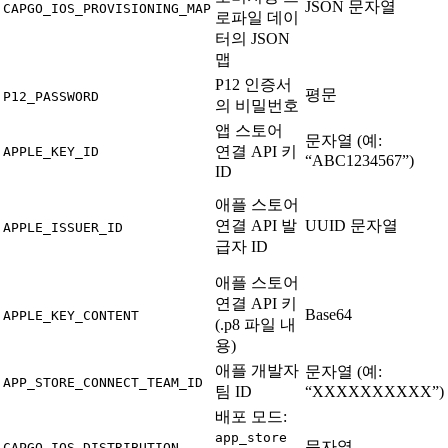
JSON 문자열
CAPGO_IOS_PROVISIONING_MAP
로파일 데이
터의 JSON
맵
P12 인증서
평문
P12_PASSWORD
의 비밀번호
앱 스토어
문자열 (예:
연결 API 키
APPLE_KEY_ID
“ABC1234567”)
ID
애플 스토어
연결 API 발
UUID 문자열
APPLE_ISSUER_ID
급자 ID
애플 스토어
연결 API 키
Base64
APPLE_KEY_CONTENT
(.p8 파일 내
용)
애플 개발자
문자열 (예:
APP_STORE_CONNECT_TEAM_ID
팀 ID
“XXXXXXXXXX”)
배포 모드:
app_store
문자열
CAPGO_IOS_DISTRIBUTION