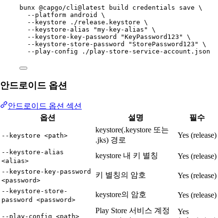
bunx
@capgo/cli@latest
build
credentials
save
\
--platform
android
\
--keystore
./release.keystore
\
--keystore-alias
"my-key-alias"
\
--keystore-key-password
"KeyPassword123"
\
--keystore-store-password
"StorePassword123"
\
--play-config
./play-store-service-account.json
안드로이드 옵션
안드로이드 옵션 섹션
옵션
설명
필수
keystore(.keystore 또는
Yes (release)
--keystore <path>
.jks) 경로
--keystore-alias
keystore 내 키 별칭
Yes (release)
<alias>
--keystore-key-password
키 별칭의 암호
Yes (release)
<password>
--keystore-store-
keystore의 암호
Yes (release)
password <password>
Play Store 서비스 계정
Yes
--play-config <path>