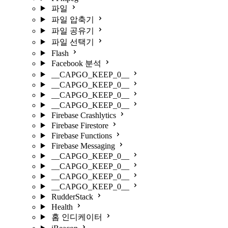
파일
파일 압축기
파일 공유기
파일 선택기
Flash
Facebook 분석
__CAPGO_KEEP_0__
__CAPGO_KEEP_0__
__CAPGO_KEEP_0__
__CAPGO_KEEP_0__
Firebase Crashlytics
Firebase Firestore
Firebase Functions
Firebase Messaging
__CAPGO_KEEP_0__
__CAPGO_KEEP_0__
__CAPGO_KEEP_0__
__CAPGO_KEEP_0__
RudderStack
Health
홈 인디케이터