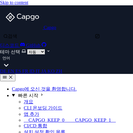
Skip to content
Capgo
검색
디스코드
GitHub
테마 선택
언어
DE
EN
ES
FR
ID
IT
JA
KO
ZH
Capgo에 오신 것을 환영합니다.
빠른 시작
개요
CLI 온보딩 가이드
앱 추가
__CAPGO_KEEP_0__ __CAPGO_KEEP_1__
CI/CD 통합
설치 설정 확인 목록