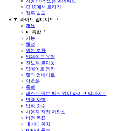
자동 OTA 또는 네이티브
CI UI에서 트리거
웹훅 빌드
라이브 업데이트
개요
통합
기능
채널
원본 호환
업데이트 유형
진보적 롤아웃
업데이트 동작
델타 업데이트
암호화
롤백
테스트 원본 빌드 없이 라이브 업데이트
변경 사항
법적 준수
사용자 지정 저장소
버전 목표
데이터 위치
HIPAA 준수