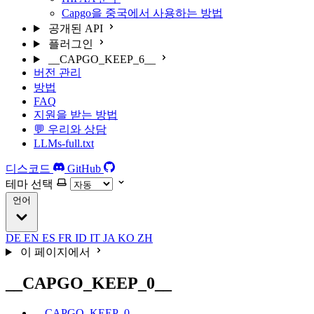
Capgo을 중국에서 사용하는 방법
공개된 API
플러그인
__CAPGO_KEEP_6__
버전 관리
방법
FAQ
지원을 받는 방법
💬 우리와 상담
LLMs-full.txt
디스코드
GitHub
테마 선택
언어
DE
EN
ES
FR
ID
IT
JA
KO
ZH
이 페이지에서
__CAPGO_KEEP_0__
__CAPGO_KEEP_0__