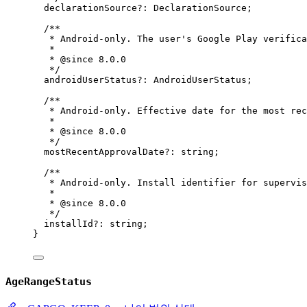
declarationSource
?:
DeclarationSource
;
/**
* Android-only. The user's Google Play verifica
*
* 
@since
 8.0.0
*/
androidUserStatus
?:
AndroidUserStatus
;
/**
* Android-only. Effective date for the most rec
*
* 
@since
 8.0.0
*/
mostRecentApprovalDate
?:
string
;
/**
* Android-only. Install identifier for supervis
*
* 
@since
 8.0.0
*/
installId
?:
string
;
}
AgeRangeStatus