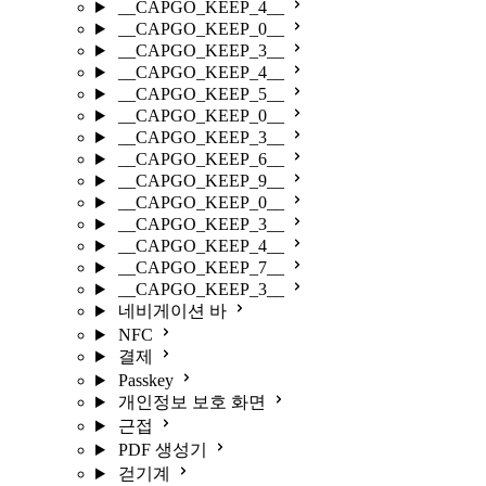
__CAPGO_KEEP_4__
__CAPGO_KEEP_0__
__CAPGO_KEEP_3__
__CAPGO_KEEP_4__
__CAPGO_KEEP_5__
__CAPGO_KEEP_0__
__CAPGO_KEEP_3__
__CAPGO_KEEP_6__
__CAPGO_KEEP_9__
__CAPGO_KEEP_0__
__CAPGO_KEEP_3__
__CAPGO_KEEP_4__
__CAPGO_KEEP_7__
__CAPGO_KEEP_3__
네비게이션 바
NFC
결제
Passkey
개인정보 보호 화면
근접
PDF 생성기
걷기계