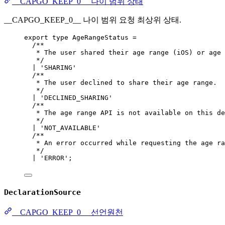
__CAPGO_KEEP_0__ 나이 범위 상태
__CAPGO_KEEP_0__ 나이 범위 요청 최상위 상태.
export
type
AgeRangeStatus
=
/**
* The user shared their age range (iOS) or age
*/
|
'SHARING'
/**
* The user declined to share their age range.
*/
|
'DECLINED_SHARING'
/**
* The age range API is not available on this de
*/
|
'NOT_AVAILABLE'
/**
* An error occurred while requesting the age ra
*/
|
'ERROR'
;
DeclarationSource
__CAPGO_KEEP_0__ 선언원천