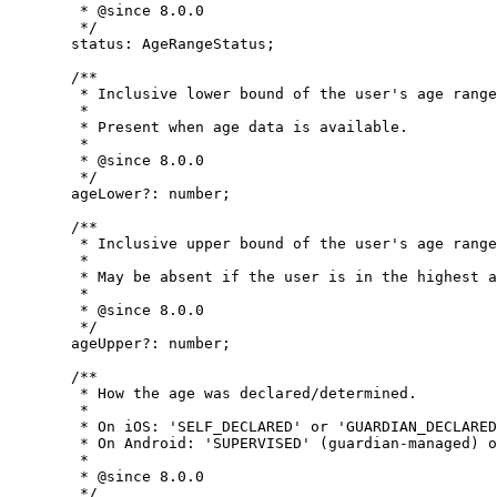
* 
@since
 8.0.0
*/
status
:
AgeRangeStatus
;
/**
* Inclusive lower bound of the user's age range
*
* Present when age data is available.
*
* 
@since
 8.0.0
*/
ageLower
?:
number
;
/**
* Inclusive upper bound of the user's age range
*
* May be absent if the user is in the highest a
*
* 
@since
 8.0.0
*/
ageUpper
?:
number
;
/**
* How the age was declared/determined.
*
* On iOS: 'SELF_DECLARED' or 'GUARDIAN_DECLARED
* On Android: 'SUPERVISED' (guardian-managed) 
*
* 
@since
 8.0.0
*/