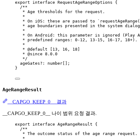
export
interface
RequestAgeRangeOptions
 {
/**
* Age thresholds for the request.
*
* On iOS: these are passed to `requestAgeRange(
* age boundaries presented in the system dialog
*
* On Android: this parameter is ignored (Play A
* predefined ranges: 0-12, 13-15, 16-17, 18+).
*
* 
@default
[13,
 16, 18]
* 
@since
 8.0.0
*/
ageGates
?:
number
[];
}
AgeRangeResult
__CAPGO_KEEP_0__ 결과
__CAPGO_KEEP_0__ 나이 범위 요청 결과.
export
interface
AgeRangeResult
 {
/**
* The outcome status of the age range request.
*