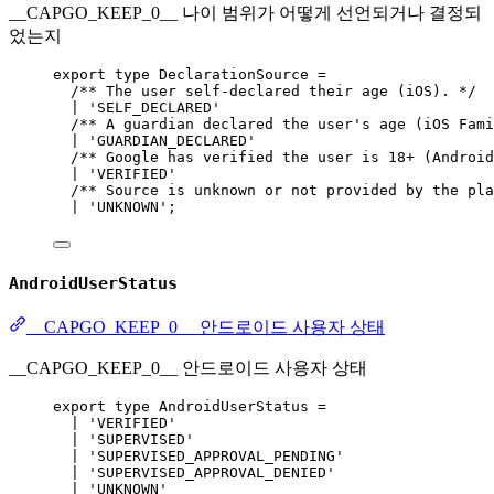
__CAPGO_KEEP_0__ 나이 범위가 어떻게 선언되거나 결정되
었는지
export
type
DeclarationSource
=
/** The user self-declared their age (iOS). */
|
'SELF_DECLARED'
/** A guardian declared the user's age (iOS Fami
|
'GUARDIAN_DECLARED'
/** Google has verified the user is 18+ (Android
|
'VERIFIED'
/** Source is unknown or not provided by the pla
|
'UNKNOWN'
;
AndroidUserStatus
__CAPGO_KEEP_0__ 안드로이드 사용자 상태
__CAPGO_KEEP_0__ 안드로이드 사용자 상태
export
type
AndroidUserStatus
=
|
'VERIFIED'
|
'SUPERVISED'
|
'SUPERVISED_APPROVAL_PENDING'
|
'SUPERVISED_APPROVAL_DENIED'
|
'UNKNOWN'