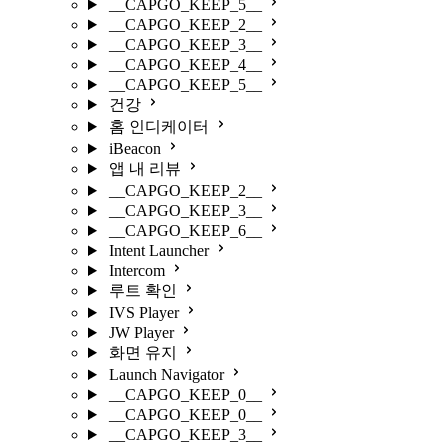
__CAPGO_KEEP_5__
__CAPGO_KEEP_2__
__CAPGO_KEEP_3__
__CAPGO_KEEP_4__
__CAPGO_KEEP_5__
건강
홈 인디케이터
iBeacon
앱 내 리뷰
__CAPGO_KEEP_2__
__CAPGO_KEEP_3__
__CAPGO_KEEP_6__
Intent Launcher
Intercom
루트 확인
IVS Player
JW Player
화면 유지
Launch Navigator
__CAPGO_KEEP_0__
__CAPGO_KEEP_0__
__CAPGO_KEEP_3__