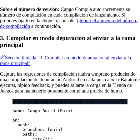
Sobre el número de versión:
Capgo Compila auto-incrementa su
número de compilación en cada compilación de lanzamiento. Si
prefieres fijarlo en la etiqueta, consulta
Ignorar el aumento del número
de compilación
a continuación.
3. Compilar en modo depuración al enviar a la rama
principal
Sección titulada “3. Compilar en modo depuración al enviar a la
rama principal”
Captura las regresiones de compilación nativa temprano produciendo
una compilación de depuración Android en cada push a
Barato de
main
ejecutar, rápido feedback, y puedes saltarte la carga en la Tienda de
Juegos para mantenerlo puramente como una prueba de humo.
github/trabajos/capgo-compilar-main.yml
name
: 
Capgo Build (Main)
on
:
push
:
branches
: [
main
]
paths
:
- 
'src/**'