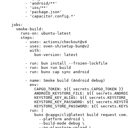
- 
'android/**'
- 
'ios/**'
- 
'package.json'
- 
'capacitor.config.*'
jobs
:
smoke-build
:
runs-on
: 
ubuntu-latest
steps
:
- 
uses
: 
actions/checkout@v4
- 
uses
: 
oven-sh/setup-bun@v2
with
:
bun-version
: 
latest
- 
run
: 
bun install --frozen-lockfile
- 
run
: 
bun run build
- 
run
: 
bunx cap sync android
- 
name
: 
Smoke build (Android debug)
env
:
CAPGO_TOKEN
: 
${{ secrets.CAPGO_TOKEN }}
ANDROID_KEYSTORE_FILE
: 
${{ secrets.ANDROI
KEYSTORE_KEY_ALIAS
: 
${{ secrets.KEYSTORE_
KEYSTORE_KEY_PASSWORD
: 
${{ secrets.KEYSTO
KEYSTORE_STORE_PASSWORD
: 
${{ secrets.KEYS
run
: 
|
bunx @capgo/cli@latest build request com.
--platform android \
--build-mode debug \
--no-playstore-upload \