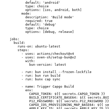
default
: 
'android'
type
: 
choice
options
: [
ios
, 
android
, 
both
]
mode
:
description
: 
'Build mode'
required
: 
true
default
: 
'debug'
type
: 
choice
options
: [
debug
, 
release
]
jobs
:
build
:
runs-on
: 
ubuntu-latest
steps
:
- 
uses
: 
actions/checkout@v4
- 
uses
: 
oven-sh/setup-bun@v2
with
:
bun-version
: 
latest
- 
run
: 
bun install --frozen-lockfile
- 
run
: 
bun run build
- 
run
: 
bunx cap sync
- 
name
: 
Trigger Capgo Build
env
:
CAPGO_TOKEN
: 
${{ secrets.CAPGO_TOKEN }}
BUILD_CERTIFICATE_BASE64
: 
${{ secrets.BUI
P12_PASSWORD
: 
${{ secrets.P12_PASSWORD }}
CAPGO_IOS_PROVISIONING_MAP_BASE64
: 
${{ se
APPLE_KEY_ID
: 
${{ secrets.APPLE_KEY_ID }}