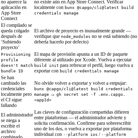
no aparece la
no existe aún en App Store Connect. Verificar
aplicación en
localmente con
bunx @capgo/cli@latest build
App Store
credentials manage
Connect
El compilado se
queda colgado
El archivo de proyecto es inusualmente grande —
después de
verifique que
no se está subiendo (no
node_modules
‘Subiendo
debería hacerlo por defecto)
proyecto’
El mapa de provisión apunta a un ID de paquete
Provisioning
diferente al utilizado por Xcode. Vuelva a ejecutar
profile
para refrescar el perfil, luego vuelva a
doesn't match
build init
exportar con
bundle ID
build credentials manage
Se han
cambiado las
No olvide volver a exportar y volver a empujar:
credenciales
bunx @capgo/cli@latest build credentials
localmente pero
→
manage
gh secret set -f .env.capgo.
el CI sigue
<appId>
fallando
Las claves de configuración compartidas difieren
El administrador
entre plataformas — el administrador advierte y
se niega a
solicita confirmación. Confirme para sobreescribir
escribir el
uno de los dos, o vuelva a exportar por plataforma
archivo
individual con
/
--platform ios
--platform
combinado