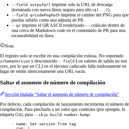
imprime solo la URL de descarga
--field outputUrl
(terminada con nueva línea; seguro para
).
URL=$(...)
imprime el camino del PNG para que
--field qrCodePngPath
puedas subirlo como una adjunta de PR.
imprime el QR ASCII renderizado — colócalo dentro de
--qr
una cerca de Markdown code en el comentario de PR para una
escaneabilidad en línea.
Nota
El registro solo se escribe en una compilación exitosa. No soportado
y desconocido
Los valores de salida no son
schemaVersion
--field
cero, por lo que un CLI en el ejecutor caducado falla ruidosamente en
lugar de emitir silenciosamente una URL vacía.
Saltar el aumento de número de compilación
Sección titulada “Saltar el aumento de número de compilación”
Por defecto, cada compilación de lanzamiento incrementa el número de
compilación. Para pincharlo a un valor que controlas (por ejemplo, la
etiqueta Git), pasa
:
--skip-build-number-bump
- 
name
: 
Set version from tag
run
: 
|