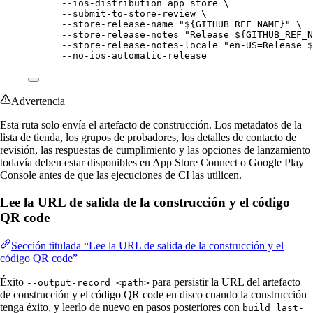
--ios-distribution app_store \
--submit-to-store-review \
--store-release-name "${GITHUB_REF_NAME}" \
--store-release-notes "Release ${GITHUB_REF_N
--store-release-notes-locale "en-US=Release $
--no-ios-automatic-release
Advertencia
Esta ruta solo envía el artefacto de construcción. Los metadatos de la
lista de tienda, los grupos de probadores, los detalles de contacto de
revisión, las respuestas de cumplimiento y las opciones de lanzamiento
todavía deben estar disponibles en App Store Connect o Google Play
Console antes de que las ejecuciones de CI las utilicen.
Lee la URL de salida de la construcción y el código
QR code
Sección titulada “Lee la URL de salida de la construcción y el
código QR code”
Éxito
para persistir la URL del artefacto
--output-record <path>
de construcción y el código QR code en disco cuando la construcción
tenga éxito, y leerlo de nuevo en pasos posteriores con
build last-