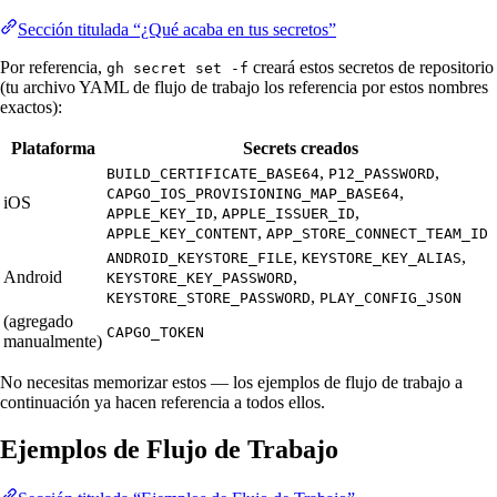
Sección titulada “¿Qué acaba en tus secretos”
Por referencia,
creará estos secretos de repositorio
gh secret set -f
(tu archivo YAML de flujo de trabajo los referencia por estos nombres
exactos):
Plataforma
Secrets creados
,
,
BUILD_CERTIFICATE_BASE64
P12_PASSWORD
,
CAPGO_IOS_PROVISIONING_MAP_BASE64
iOS
,
,
APPLE_KEY_ID
APPLE_ISSUER_ID
,
APPLE_KEY_CONTENT
APP_STORE_CONNECT_TEAM_ID
,
,
ANDROID_KEYSTORE_FILE
KEYSTORE_KEY_ALIAS
Android
,
KEYSTORE_KEY_PASSWORD
,
KEYSTORE_STORE_PASSWORD
PLAY_CONFIG_JSON
(agregado
CAPGO_TOKEN
manualmente)
No necesitas memorizar estos — los ejemplos de flujo de trabajo a
continuación ya hacen referencia a todos ellos.
Ejemplos de Flujo de Trabajo