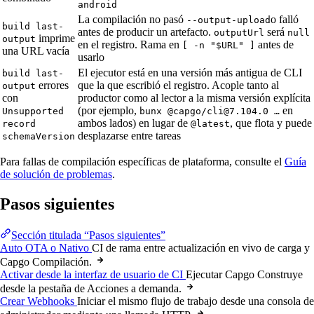
android
La compilación no pasó
o falló
--output-upload
build last-
antes de producir un artefacto.
será
outputUrl
null
imprime
output
en el registro. Rama en
antes de
[ -n "$URL" ]
una URL vacía
usarlo
El ejecutor está en una versión más antigua de CLI
build last-
errores
que la que escribió el registro. Acople tanto al
output
con
productor como al lector a la misma versión explícita
(por ejemplo,
en
Unsupported
bunx @capgo/cli@7.104.0 …
ambos lados) en lugar de
, que flota y puede
record
@latest
desplazarse entre tareas
schemaVersion
Para fallas de compilación específicas de plataforma, consulte el
Guía
de solución de problemas
.
Pasos siguientes
Sección titulada “Pasos siguientes”
Auto OTA o Nativo
CI de rama entre actualización en vivo de carga y
Capgo Compilación.
Activar desde la interfaz de usuario de CI
Ejecutar Capgo Construye
desde la pestaña de Acciones a demanda.
Crear Webhooks
Iniciar el mismo flujo de trabajo desde una consola de