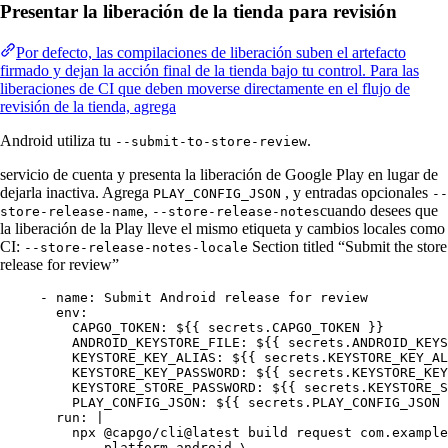
Presentar la liberación de la tienda para revisión
Por defecto, las compilaciones de liberación suben el artefacto
firmado y dejan la acción final de la tienda bajo tu control. Para las
liberaciones de CI que deben moverse directamente en el flujo de
revisión de la tienda, agrega
Android utiliza tu
.
--submit-to-store-review
servicio de cuenta y presenta la liberación de Google Play en lugar de
dejarla inactiva. Agrega
, y entradas opcionales
PLAY_CONFIG_JSON
--
,
cuando desees que
store-release-name
--store-release-notes
la liberación de la Play lleve el mismo etiqueta y cambios locales como
CI:
Section titled “Submit the store
--store-release-notes-locale
release for review”
- 
name
: 
Submit Android release for review
env
:
CAPGO_TOKEN
: 
${{ secrets.CAPGO_TOKEN }}
ANDROID_KEYSTORE_FILE
: 
${{ secrets.ANDROID_KEYS
KEYSTORE_KEY_ALIAS
: 
${{ secrets.KEYSTORE_KEY_AL
KEYSTORE_KEY_PASSWORD
: 
${{ secrets.KEYSTORE_KEY
KEYSTORE_STORE_PASSWORD
: 
${{ secrets.KEYSTORE_S
PLAY_CONFIG_JSON
: 
${{ secrets.PLAY_CONFIG_JSON 
run
: 
|
npx @capgo/cli@latest build request com.example
--platform android \