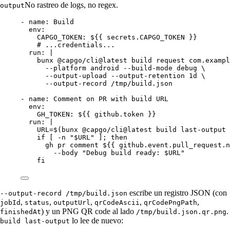
No rastreo de logs, no regex.
output
- 
name
: 
Build
env
:
CAPGO_TOKEN
: 
${{ secrets.CAPGO_TOKEN }}
# ...credentials...
run
: 
|
bunx @capgo/cli@latest build request com.exampl
--platform android --build-mode debug \
--output-upload --output-retention 1d \
--output-record /tmp/build.json
- 
name
: 
Comment on PR with build URL
env
:
GH_TOKEN
: 
${{ github.token }}
run
: 
|
URL=$(bunx @capgo/cli@latest build last-output 
if [ -n "$URL" ]; then
gh pr comment ${{ github.event.pull_request.n
--body "Debug build ready: $URL"
fi
escribe un registro JSON (con
--output-record /tmp/build.json
,
,
,
,
,
jobId
status
outputUrl
qrCodeAscii
qrCodePngPath
) y un PNG QR code al lado
.
finishedAt
/tmp/build.json.qr.png
lo lee de nuevo:
build last-output