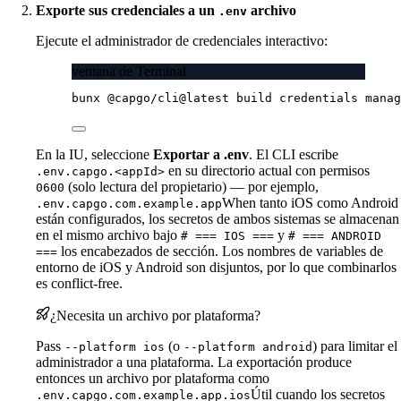
Exporte sus credenciales a un
archivo
.env
Ejecute el administrador de credenciales interactivo:
ventana de Terminal
bunx
@capgo/cli@latest
build
credentials
manag
En la IU, seleccione
Exportar a .env
. El CLI escribe
en su directorio actual con permisos
.env.capgo.<appId>
(solo lectura del propietario) — por ejemplo,
0600
When tanto iOS como Android
.env.capgo.com.example.app
están configurados, los secretos de ambos sistemas se almacenan
en el mismo archivo bajo
y
# === IOS ===
# === ANDROID
los encabezados de sección. Los nombres de variables de
===
entorno de iOS y Android son disjuntos, por lo que combinarlos
es conflict-free.
¿Necesita un archivo por plataforma?
Pass
(o
) para limitar el
--platform ios
--platform android
administrador a una plataforma. La exportación produce
entonces un archivo por plataforma como
Útil cuando los secretos
.env.capgo.com.example.app.ios