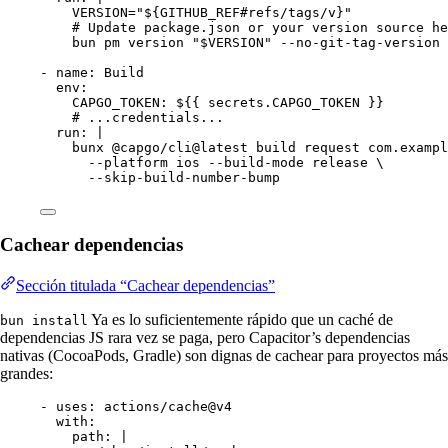
VERSION="${GITHUB_REF#refs/tags/v}"
# Update package.json or your version source he
bun pm version "$VERSION" --no-git-tag-version
- 
name
: 
Build
env
:
CAPGO_TOKEN
: 
${{ secrets.CAPGO_TOKEN }}
# ...credentials...
run
: 
|
bunx @capgo/cli@latest build request com.exampl
--platform ios --build-mode release \
--skip-build-number-bump
Cachear dependencias
Sección titulada “Cachear dependencias”
Ya es lo suficientemente rápido que un caché de
bun install
dependencias JS rara vez se paga, pero Capacitor’s dependencias
nativas (CocoaPods, Gradle) son dignas de cachear para proyectos más
grandes:
- 
uses
: 
actions/cache@v4
with
:
path
: 
|