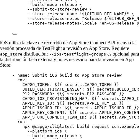
--build-mode release \
--submit-to-store-review \
--store-release-name "${GITHUB_REF_NAME}" \
--store-release-notes "Release ${GITHUB_REF_N
--store-release-notes-locale "en-US=Release $
iOS utiliza la clave de recorrido de App Store Connect API y envía la
versión procesada de TestFlight a revisión en App Store. Requiere
distribución;
es opcional para
app_store
--ios-testflight-groups
la distribución beta externa y no es necesario para la revisión en App
Store:
- 
name
: 
Submit iOS build to App Store review
env
:
CAPGO_TOKEN
: 
${{ secrets.CAPGO_TOKEN }}
BUILD_CERTIFICATE_BASE64
: 
${{ secrets.BUILD_CER
P12_PASSWORD
: 
${{ secrets.P12_PASSWORD }}
CAPGO_IOS_PROVISIONING_MAP
: 
${{ secrets.CAPGO_I
APPLE_KEY_ID
: 
${{ secrets.APPLE_KEY_ID }}
APPLE_ISSUER_ID
: 
${{ secrets.APPLE_ISSUER_ID }}
APPLE_KEY_CONTENT
: 
${{ secrets.APPLE_KEY_CONTEN
APP_STORE_CONNECT_TEAM_ID
: 
${{ secrets.APP_STOR
run
: 
|
npx @capgo/cli@latest build request com.example
--platform ios \
--build-mode release \