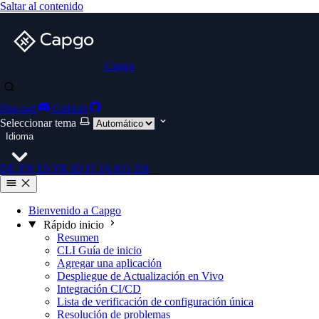
Saltar al contenido
Capgo
Discord
GitHub
Seleccionar tema
Idioma
DE
EN
ES
FR
ID
IT
JA
KO
ZH
Bienvenido a Capgo
Rápido inicio
Resumen
CLI Guía de inicio
Agregar una aplicación
Despliegue de Actualización en Vivo
Integración CI/CD
Lista de verificación de configuración única
Resolución de problemas