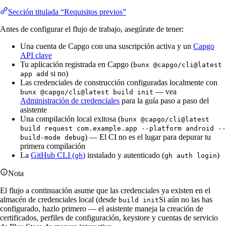
Sección titulada “Requisitos previos”
Antes de configurar el flujo de trabajo, asegúrate de tener:
Una cuenta de Capgo con una suscripción activa y un
Capgo
API clave
Tu aplicación registrada en Capgo (
bunx @capgo/cli@latest
si no)
app add
Las credenciales de construcción configuradas localmente con
— vea
bunx @capgo/cli@latest build init
Administración de credenciales
para la guía paso a paso del
asistente
Una compilación local exitosa (
bunx @capgo/cli@latest
build request com.example.app --platform android --
) — El CI no es el lugar para depurar tu
build-mode debug
primera compilación
La
GitHub CLI (
)
instalado y autenticado (
)
gh
gh auth login
Nota
El flujo a continuación asume que las credenciales ya existen en el
almacén de credenciales local (desde
Si aún no las has
build init
configurado, hazlo primero — el asistente maneja la creación de
certificados, perfiles de configuración, keystore y cuentas de servicio