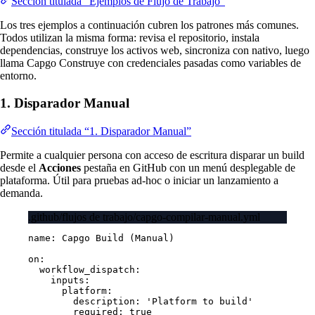
Sección titulada “Ejemplos de Flujo de Trabajo”
Los tres ejemplos a continuación cubren los patrones más comunes.
Todos utilizan la misma forma: revisa el repositorio, instala
dependencias, construye los activos web, sincroniza con nativo, luego
llama Capgo Construye con credenciales pasadas como variables de
entorno.
1. Disparador Manual
Sección titulada “1. Disparador Manual”
Permite a cualquier persona con acceso de escritura disparar un build
desde el
Acciones
pestaña en GitHub con un menú desplegable de
plataforma. Útil para pruebas ad-hoc o iniciar un lanzamiento a
demanda.
.github/flujos de trabajo/capgo-compilar-manual.yml
name
: 
Capgo Build (Manual)
on
:
workflow_dispatch
:
inputs
:
platform
:
description
: 
'Platform to build'
required
: 
true