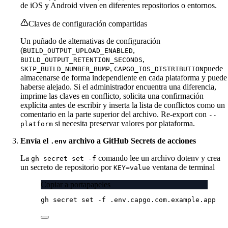
de iOS y Android viven en diferentes repositorios o entornos.
Claves de configuración compartidas
Un puñado de alternativas de configuración
(
,
BUILD_OUTPUT_UPLOAD_ENABLED
,
BUILD_OUTPUT_RETENTION_SECONDS
,
puede
SKIP_BUILD_NUMBER_BUMP
CAPGO_IOS_DISTRIBUTION
almacenarse de forma independiente en cada plataforma y puede
haberse alejado. Si el administrador encuentra una diferencia,
imprime las claves en conflicto, solicita una confirmación
explícita antes de escribir y inserta la lista de conflictos como un
comentario en la parte superior del archivo. Re-export con
--
si necesita preservar valores por plataforma.
platform
Envía el
archivo a GitHub Secrets de acciones
.env
La
comando lee un archivo dotenv y crea
gh secret set -f
un secreto de repositorio por
ventana de terminal
KEY=value
Copiar a portapapeles
gh
secret
set
-f
.env.capgo.com.example.app