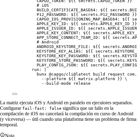
CAPGO_TOKEN
: 
${{ secrets.CAPGO_TOKEN }}
# iOS
BUILD_CERTIFICATE_BASE64
: 
${{ secrets.BUI
P12_PASSWORD
: 
${{ secrets.P12_PASSWORD }}
CAPGO_IOS_PROVISIONING_MAP_BASE64
: 
${{ se
APPLE_KEY_ID
: 
${{ secrets.APPLE_KEY_ID }}
APPLE_ISSUER_ID
: 
${{ secrets.APPLE_ISSUER
APPLE_KEY_CONTENT
: 
${{ secrets.APPLE_KEY_
APP_STORE_CONNECT_TEAM_ID
: 
${{ secrets.AP
# Android
ANDROID_KEYSTORE_FILE
: 
${{ secrets.ANDROI
KEYSTORE_KEY_ALIAS
: 
${{ secrets.KEYSTORE_
KEYSTORE_KEY_PASSWORD
: 
${{ secrets.KEYSTO
KEYSTORE_STORE_PASSWORD
: 
${{ secrets.KEYS
PLAY_CONFIG_JSON
: 
${{ secrets.PLAY_CONFIG
run
: 
|
bunx @capgo/cli@latest build request com.
--platform ${{ matrix.platform }} \
--build-mode release
La matriz ejecuta iOS y Android en paralelo en ejecutores separados.
Configurar
significa que un fallo en la
fail-fast: false
compilación de iOS no cancelará la compilación en curso de Android
(y viceversa) — útil cuando una plataforma tiene un problema de firma
temporal.
Nota