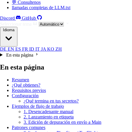
💬 Consultenos
llamadas completas de LLM.txt
Discord
GitHub
Seleccionar tema
Idioma
DE
EN
ES
FR
ID
IT
JA
KO
ZH
En esta página
En esta página
Resumen
¿Qué obtienes?
Requisitos previos
Configuración
¿Qué termina en tus secretos?
Ejemplos de flujo de trabajo
1. Desencadenante manual
2. Lanzamiento en etiqueta
3. Edición de depuración en envío a Main
Patrones comunes