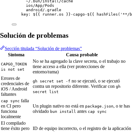
~/.bun/install/cache
ios/App/Pods
android/.gradle
key
: 
${{ runner.os }}-capgo-${{ hashFiles('**/b
Solución de problemas
Sección titulada “Solución de problemas”
Síntoma
Causa probable
No se ha agregado la clave secreta, o el trabajo no
CAPGO_TOKEN
tiene acceso a ella (ver protecciones de
is not set
entorno/rama)
Errores de
no se ejecutó, o se ejecutó
gh secret set -f
credenciales de
contra un repositorio diferente. Verificar con
gh
iOS / Android
secret list
faltantes
falla
cap sync
en CI pero
Un plugin nativo no está en
, o te has
package.json
funciona
olvidado
antes
bun install
cap sync
localmente
El compilado
tiene éxito pero
ID de equipo incorrecto, o el registro de la aplicación