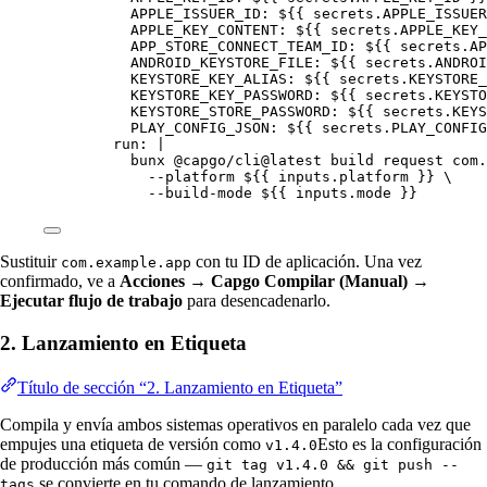
APPLE_ISSUER_ID
: 
${{ secrets.APPLE_ISSUER
APPLE_KEY_CONTENT
: 
${{ secrets.APPLE_KEY_
APP_STORE_CONNECT_TEAM_ID
: 
${{ secrets.AP
ANDROID_KEYSTORE_FILE
: 
${{ secrets.ANDROI
KEYSTORE_KEY_ALIAS
: 
${{ secrets.KEYSTORE_
KEYSTORE_KEY_PASSWORD
: 
${{ secrets.KEYSTO
KEYSTORE_STORE_PASSWORD
: 
${{ secrets.KEYS
PLAY_CONFIG_JSON
: 
${{ secrets.PLAY_CONFIG
run
: 
|
bunx @capgo/cli@latest build request com.
--platform ${{ inputs.platform }} \
--build-mode ${{ inputs.mode }}
Sustituir
con tu ID de aplicación. Una vez
com.example.app
confirmado, ve a
Acciones → Capgo Compilar (Manual) →
Ejecutar flujo de trabajo
para desencadenarlo.
2. Lanzamiento en Etiqueta
Título de sección “2. Lanzamiento en Etiqueta”
Compila y envía ambos sistemas operativos en paralelo cada vez que
empujes una etiqueta de versión como
Esto es la configuración
v1.4.0
de producción más común —
git tag v1.4.0 && git push --
se convierte en tu comando de lanzamiento.
tags