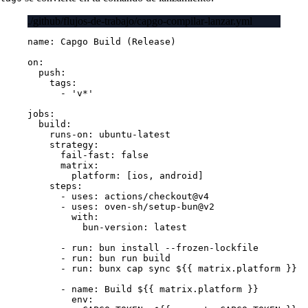
./github/flujos-de-trabajo/capgo-compilar-lanzar.yml
name
: 
Capgo Build (Release)
on
:
push
:
tags
:
- 
'v*'
jobs
:
build
:
runs-on
: 
ubuntu-latest
strategy
:
fail-fast
: 
false
matrix
:
platform
: [
ios
, 
android
]
steps
:
- 
uses
: 
actions/checkout@v4
- 
uses
: 
oven-sh/setup-bun@v2
with
:
bun-version
: 
latest
- 
run
: 
bun install --frozen-lockfile
- 
run
: 
bun run build
- 
run
: 
bunx cap sync ${{ matrix.platform }}
- 
name
: 
Build ${{ matrix.platform }}
env
: