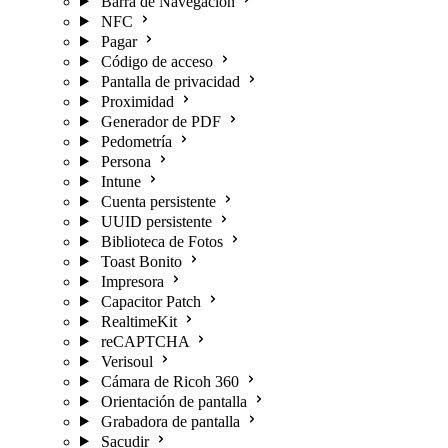
Barra de Navegación
NFC
Pagar
Código de acceso
Pantalla de privacidad
Proximidad
Generador de PDF
Pedometría
Persona
Intune
Cuenta persistente
UUID persistente
Biblioteca de Fotos
Toast Bonito
Impresora
Capacitor Patch
RealtimeKit
reCAPTCHA
Verisoul
Cámara de Ricoh 360
Orientación de pantalla
Grabadora de pantalla
Sacudir