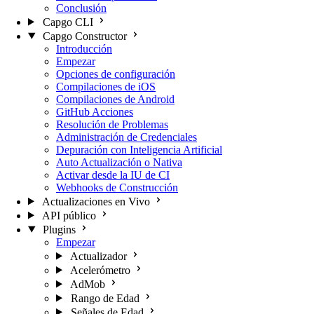
Conclusión
Capgo CLI
Capgo Constructor
Introducción
Empezar
Opciones de configuración
Compilaciones de iOS
Compilaciones de Android
GitHub Acciones
Resolución de Problemas
Administración de Credenciales
Depuración con Inteligencia Artificial
Auto Actualización o Nativa
Activar desde la IU de CI
Webhooks de Construcción
Actualizaciones en Vivo
API público
Plugins
Empezar
Actualizador
Acelerómetro
AdMob
Rango de Edad
Señales de Edad