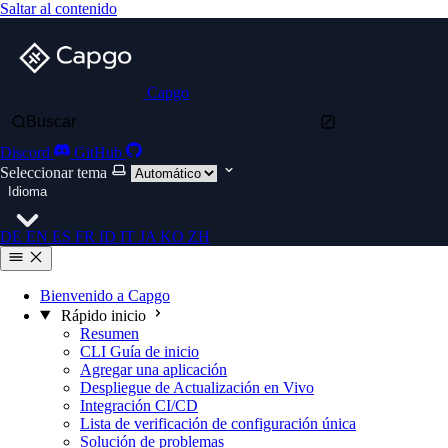
Saltar al contenido
Capgo
Buscar
Discord
GitHub
Seleccionar tema
Idioma
DE
EN
ES
FR
ID
IT
JA
KO
ZH
Bienvenido a Capgo
Rápido inicio
Resumen
CLI Guía de inicio
Agregar una aplicación
Despliegue de Actualización en Vivo
Integración CI/CD
Lista de verificación de configuración única
Solución de problemas