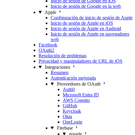
Inicio de sesión de Google en iOS
Inicio de sesión de Google en la web
Apple
Configuración de inicio de sesión de Apple
Inicio de sesión de Apple en iOS
Inicio de sesión de Apple en Android
Inicio de sesión de Apple en navegadores
web
Facebook
OAuth2
Resolución de problemas
Privacidad y manipuladores de URL de iOS
Integraciones
Resumen
Autenticación mejorada
Proveedores de OAuth
Auth0
Microsoft Entra ID
AWS Cognito
GitHub
Keycloak
Okta
OneLogin
Firebase
google