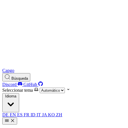
Capgo
Búsqueda
Discord
GitHub
Seleccionar tema
Idioma
DE
EN
ES
FR
ID
IT
JA
KO
ZH