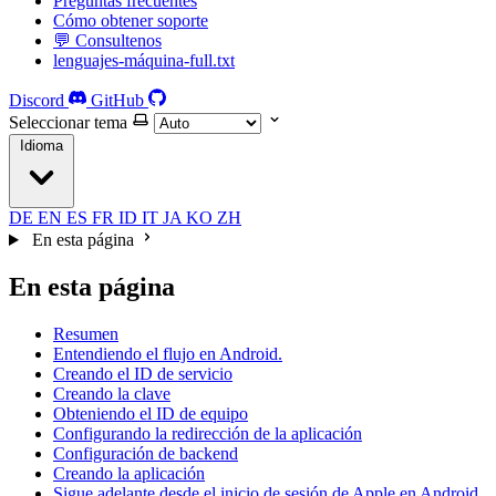
Preguntas frecuentes
Cómo obtener soporte
💬 Consultenos
lenguajes-máquina-full.txt
Discord
GitHub
Seleccionar tema
Idioma
DE
EN
ES
FR
ID
IT
JA
KO
ZH
En esta página
En esta página
Resumen
Entendiendo el flujo en Android.
Creando el ID de servicio
Creando la clave
Obteniendo el ID de equipo
Configurando la redirección de la aplicación
Configuración de backend
Creando la aplicación
Sigue adelante desde el inicio de sesión de Apple en Android