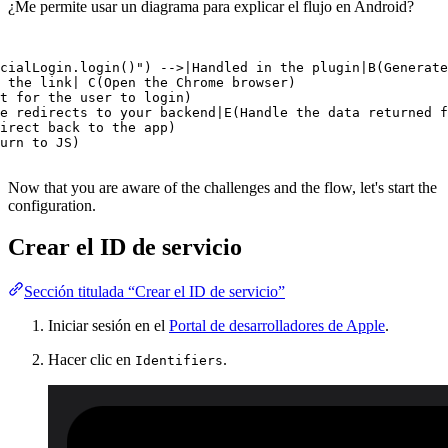
¿Me permite usar un diagrama para explicar el flujo en Android?
cialLogin.login()") -->|Handled in the plugin|B(Generate
 the link| C(Open the Chrome browser)

t for the user to login)

e redirects to your backend|E(Handle the data returned f
irect back to the app)

urn to JS)
Now that you are aware of the challenges and the flow, let's start the
configuration.
Crear el ID de servicio
Sección titulada “Crear el ID de servicio”
Iniciar sesión en el
Portal de desarrolladores de Apple
.
Hacer clic en
.
Identifiers