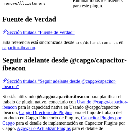
Eliminar todos los listeners
removeAllListeners
para este plugin.
Fuente de Verdad
Sección titulada “Fuente de Verdad”
Esta referencia está sincronizada desde
en
src/definitions.ts
capacitor-ibeacon
.
Seguir adelante desde @capgo/capacitor-
ibeacon
Sección titulada “Seguir adelante desde @capgo/capacitor-
ibeacon”
Si estás utilizando
@capgo/capacitor-ibeacon
para planificar el
trabajo de plugin nativo, conectarlo con
Usando @capgo/capacitor-
ibeacon
para la capacidad nativa en Usando @capgo/capacitor-
ibeacon,
Capgo Directorio de Plugins
para el flujo de trabajo del
producto en Capgo Directorio de Plugins,
Capacitor Plugins por
Capgo
para el detalle de implementación en Capacitor Plugins por
Capgo,
Agregar o Actualizar Plugins
para el detalle de