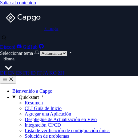
Saltar al contenido
Capgo
Discord
GitHub
Seleccionar tema
Idioma
DE
EN
ES
FR
ID
IT
JA
KO
ZH
Bienvenido a Capgo
Quickstart
Resumen
CLI Guía de Inicio
Agregar una Aplicación
Despliegue de Actualización en Vivo
Integración CI/CD
Lista de verificación de configuración única
Solución de problemas