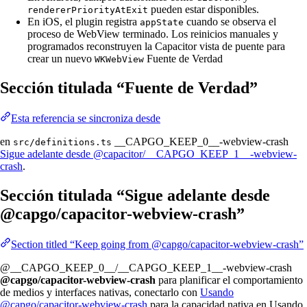
pueden estar disponibles.
rendererPriorityAtExit
En iOS, el plugin registra
cuando se observa el
appState
proceso de WebView terminado. Los reinicios manuales y
programados reconstruyen la Capacitor vista de puente para
crear un nuevo
Fuente de Verdad
WKWebView
Sección titulada “Fuente de Verdad”
Esta referencia se sincroniza desde
en
__CAPGO_KEEP_0__-webview-crash
src/definitions.ts
Sigue adelante desde @capacitor/__CAPGO_KEEP_1__-webview-
crash
.
Sección titulada “Sigue adelante desde
@capgo/capacitor-webview-crash”
Section titled “Keep going from @capgo/capacitor-webview-crash”
@__CAPGO_KEEP_0__/__CAPGO_KEEP_1__-webview-crash
@capgo/capacitor-webview-crash
para planificar el comportamiento
de medios y interfaces nativas, conectarlo con
Usando
@capgo/capacitor-webview-crash
para la capacidad nativa en Usando