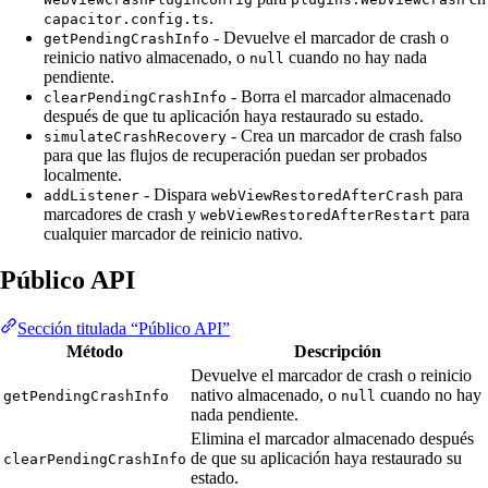
.
capacitor.config.ts
- Devuelve el marcador de crash o
getPendingCrashInfo
reinicio nativo almacenado, o
cuando no hay nada
null
pendiente.
- Borra el marcador almacenado
clearPendingCrashInfo
después de que tu aplicación haya restaurado su estado.
- Crea un marcador de crash falso
simulateCrashRecovery
para que las flujos de recuperación puedan ser probados
localmente.
- Dispara
para
addListener
webViewRestoredAfterCrash
marcadores de crash y
para
webViewRestoredAfterRestart
cualquier marcador de reinicio nativo.
Público API
Sección titulada “Público API”
Método
Descripción
Devuelve el marcador de crash o reinicio
nativo almacenado, o
cuando no hay
getPendingCrashInfo
null
nada pendiente.
Elimina el marcador almacenado después
de que su aplicación haya restaurado su
clearPendingCrashInfo
estado.