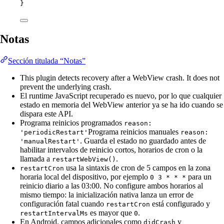
}
Notas
Sección titulada “Notas”
This plugin detects recovery after a WebView crash. It does not
prevent the underlying crash.
El runtime JavaScript recuperado es nuevo, por lo que cualquier
estado en memoria del WebView anterior ya se ha ido cuando se
dispara este API.
Programa reinicios programados
reason:
Programa reinicios manuales
'periodicRestart'
reason:
. Guarda el estado no guardado antes de
'manualRestart'
habilitar intervalos de reinicio cortos, horarios de cron o la
llamada a
.
restartWebView()
usa la sintaxis de cron de 5 campos en la zona
restartCron
horaria local del dispositivo, por ejemplo
para un
0 3 * * *
reinicio diario a las 03:00. No configure ambos horarios al
mismo tiempo: la inicialización nativa lanza un error de
configuración fatal cuando
está configurado y
restartCron
es mayor que
.
restartIntervalMs
0
En Android, campos adicionales como
y
didCrash