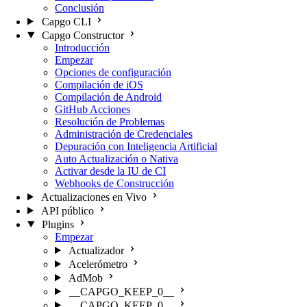
Conclusión
Capgo CLI
Capgo Constructor
Introducción
Empezar
Opciones de configuración
Compilación de iOS
Compilación de Android
GitHub Acciones
Resolución de Problemas
Administración de Credenciales
Depuración con Inteligencia Artificial
Auto Actualización o Nativa
Activar desde la IU de CI
Webhooks de Construcción
Actualizaciones en Vivo
API público
Plugins
Empezar
Actualizador
Acelerómetro
AdMob
__CAPGO_KEEP_0__
__CAPGO_KEEP_0__