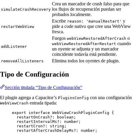
Crea un marcador de crash falso para que
los flujos de recuperación puedan ser
simulateCrashRecovery
probados localmente.
Escribe
y
reason: 'manualRestart'
pide a code nativo que cree una WebView
restartWebView
fresca.
Fuegos
o
webViewRestoredAfterCrash
cuando
webViewRestoredAfterRestart
addListener
un oyente se adjunta y un marcador
coincidente todavía está pendiente.
Elimina todos los oyentes de plugin.
removeAllListeners
Tipo de Configuración
Sección titulada “Tipo de Configuración”
El plugin agrega a Capacitor’s
con una configuración
PluginsConfig
entrada tipada:
WebViewCrash
export
interface
WebViewCrashPluginConfig
 {
restartOnCrash
?:
boolean
;
restartIntervalMs
?:
number
;
restartCron
?:
string
;
restartAfterCrashDelayMs
?:
number
;