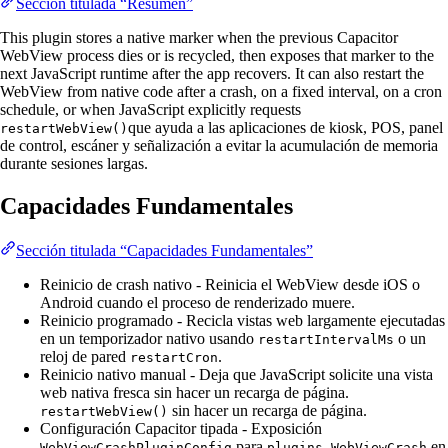
Sección titulada “Resumen”
This plugin stores a native marker when the previous Capacitor
WebView process dies or is recycled, then exposes that marker to the
next JavaScript runtime after the app recovers. It can also restart the
WebView from native code after a crash, on a fixed interval, on a cron
schedule, or when JavaScript explicitly requests
que ayuda a las aplicaciones de kiosk, POS, panel
restartWebView()
de control, escáner y señalización a evitar la acumulación de memoria
durante sesiones largas.
Capacidades Fundamentales
Sección titulada “Capacidades Fundamentales”
Reinicio de crash nativo - Reinicia el WebView desde iOS o
Android cuando el proceso de renderizado muere.
Reinicio programado - Recicla vistas web largamente ejecutadas
en un temporizador nativo usando
o un
restartIntervalMs
reloj de pared
.
restartCron
Reinicio nativo manual - Deja que JavaScript solicite una vista
web nativa fresca sin hacer un recarga de página.
sin hacer un recarga de página.
restartWebView()
Configuración Capacitor tipada - Exposición
para
en
WebViewCrashPluginConfig
plugins.WebViewCrash