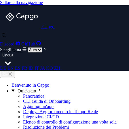
Saltare alla navigazione
Capgo
Discord
GitHub
Scegli tema
Lingua
DE
EN
ES
FR
ID
IT
JA
KO
ZH
Benvenuto in Capgo
Quickstart
Panoramica
CLI Guida di Onboarding
Aggiungi un'app
Deploya Aggiornamento in Tempo Reale
Integrazione CI/CD
Elenco di controllo di configurazione una volta sola
Risoluzione dei Problemi