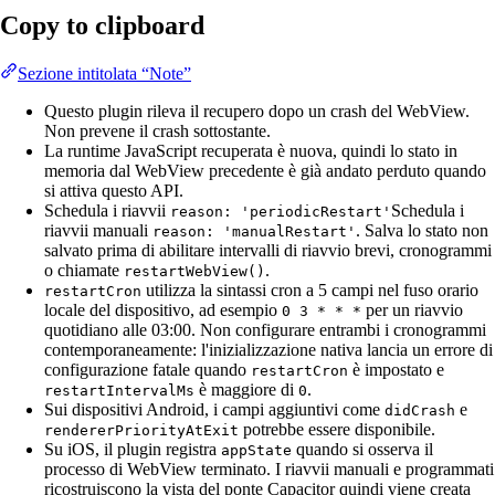
Copy to clipboard
Sezione intitolata “Note”
Questo plugin rileva il recupero dopo un crash del WebView.
Non prevene il crash sottostante.
La runtime JavaScript recuperata è nuova, quindi lo stato in
memoria dal WebView precedente è già andato perduto quando
si attiva questo API.
Schedula i riavvii
Schedula i
reason: 'periodicRestart'
riavvii manuali
. Salva lo stato non
reason: 'manualRestart'
salvato prima di abilitare intervalli di riavvio brevi, cronogrammi
o chiamate
.
restartWebView()
utilizza la sintassi cron a 5 campi nel fuso orario
restartCron
locale del dispositivo, ad esempio
per un riavvio
0 3 * * *
quotidiano alle 03:00. Non configurare entrambi i cronogrammi
contemporaneamente: l'inizializzazione nativa lancia un errore di
configurazione fatale quando
è impostato e
restartCron
è maggiore di
.
restartIntervalMs
0
Sui dispositivi Android, i campi aggiuntivi come
e
didCrash
potrebbe essere disponibile.
rendererPriorityAtExit
Su iOS, il plugin registra
quando si osserva il
appState
processo di WebView terminato. I riavvii manuali e programmati
ricostruiscono la vista del ponte Capacitor quindi viene creata