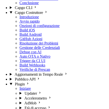
Conclusione
Capgo CLI
Capgo Costruttore
Introduzione
Avvio rapido
Opzioni di configurazione
Build iOS
Build Android
GitHub Azioni
Risoluzione dei Problemi
Gestione delle Credenziali
Debug con AI
Auto OTA o Nativo
Trigger da CI UI
Build Webhooks
Verifiche di Prescan
Aggiornamenti in Tempo Reale
Pubblico API
Plugin
Iniziare
Updater
Accelerometro
AdMob
Età di accesso