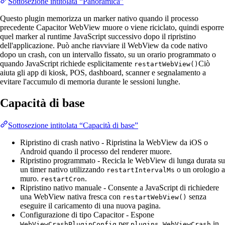
Sottosezione intitolata “Panoramica”
Questo plugin memorizza un marker nativo quando il processo
precedente Capacitor WebView muore o viene riciclato, quindi esporre
quel marker al runtime JavaScript successivo dopo il ripristino
dell'applicazione. Può anche riavviare il WebView da code nativo
dopo un crash, con un intervallo fissato, su un orario programmato o
quando JavaScript richiede esplicitamente
Ciò
restartWebView()
aiuta gli app di kiosk, POS, dashboard, scanner e segnalamento a
evitare l'accumulo di memoria durante le sessioni lunghe.
Capacità di base
Sottosezione intitolata “Capacità di base”
Ripristino di crash nativo - Ripristina la WebView da iOS o
Android quando il processo del renderer muore.
Ripristino programmato - Recicla le WebView di lunga durata su
un timer nativo utilizzando
o un orologio a
restartIntervalMs
muro.
.
restartCron
Ripristino nativo manuale - Consente a JavaScript di richiedere
una WebView nativa fresca con
senza
restartWebView()
eseguire il caricamento di una nuova pagina.
Configurazione di tipo Capacitor - Espone
per
in
WebViewCrashPluginConfig
plugins.WebViewCrash