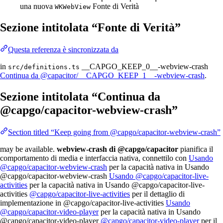
una nuova
Fonte di Verità
WKWebView
Sezione intitolata “Fonte di Verità”
Questa referenza è sincronizzata da
in
__CAPGO_KEEP_0__-webview-crash
src/definitions.ts
Continua da @capacitor/__CAPGO_KEEP_1__-webview-crash
.
Sezione intitolata “Continua da
@capgo/capacitor-webview-crash”
Section titled “Keep going from @capgo/capacitor-webview-crash”
may be available.
webview-crash di @capgo/capacitor
pianifica il
comportamento di media e interfaccia nativa, connettilo con
Usando
@capgo/capacitor-webview-crash
per la capacità nativa in Usando
@capgo/capacitor-webview-crash
Usando @capgo/capacitor-live-
activities
per la capacità nativa in Usando @capgo/capacitor-live-
activities
@capgo/capacitor-live-activities
per il dettaglio di
implementazione in @capgo/capacitor-live-activities
Usando
@capgo/capacitor-video-player
per la capacità nativa in Usando
@capgo/capacitor-video-player
@capgo/capacitor-video-player
per il