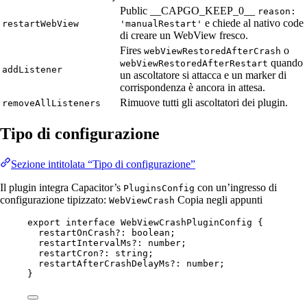
Public __CAPGO_KEEP_0__
reason:
e chiede al nativo code
restartWebView
'manualRestart'
di creare un WebView fresco.
Fires
o
webViewRestoredAfterCrash
quando
webViewRestoredAfterRestart
addListener
un ascoltatore si attacca e un marker di
corrispondenza è ancora in attesa.
Rimuove tutti gli ascoltatori dei plugin.
removeAllListeners
Tipo di configurazione
Sezione intitolata “Tipo di configurazione”
Il plugin integra Capacitor’s
con un’ingresso di
PluginsConfig
configurazione tipizzato:
Copia negli appunti
WebViewCrash
export
interface
WebViewCrashPluginConfig
 {
restartOnCrash
?:
boolean
;
restartIntervalMs
?:
number
;
restartCron
?:
string
;
restartAfterCrashDelayMs
?:
number
;
}