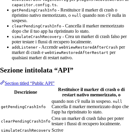
.
capacitor.config.ts
- Restituisce il marker di crash o
getPendingCrashInfo
ripristino nativo memorizzato, o
quando non c'è nulla in
null
sospeso.
- Cancella il marker memorizzato
clearPendingCrashInfo
dopo che il tuo app ha ripristinato lo stato.
- Crea un marker di crash falso per
simulateCrashRecovery
poter testare i flussi di recupero localmente.
- Accende
per
addListener
webViewRestoredAfterCrash
marker di crash e
per
webViewRestoredAfterRestart
qualsiasi marker di restart nativo.
Sezione intitolata “API”
Section titled “Public API”
Restituisce il marker di crash o di
Descrizione
restart nativo memorizzato, o
quando non c'è nulla in sospeso.
null
Cancella il marker memorizzato dopo che
getPendingCrashInfo
l'app ha ripristinato lo stato.
Crea un marker di crash falso per poter
clearPendingCrashInfo
testare i flussi di recupero localmente.
Scrive
simulateCrashRecovery