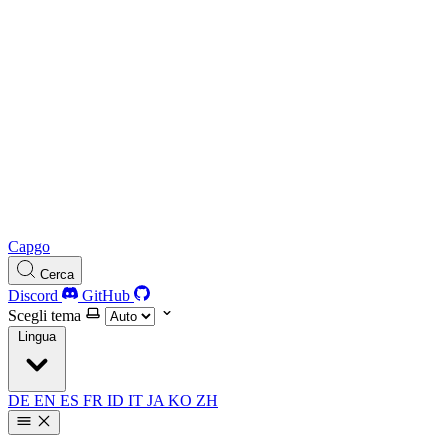
Capgo
Cerca
Discord
GitHub
Scegli tema
Lingua
DE
EN
ES
FR
ID
IT
JA
KO
ZH