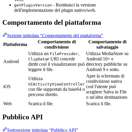
- Restituisci la versione
getPluginVersion
dell'implementazione del plugin nativo/web.
Comportamento del piattaforma
Sezione intitolata “Comportamento del piattaforma”
Comportamento di
Comportamento di
Piattaforma
condivisione
salvataggio
Utilizza un
,
Utilizza MediaStore su
FileProvider
e URI concede
Android 10+ e
ClipData
Android
diritti così il visualizzatore può
directory pubbliche su
leggere il file.
Android 9 e sotto.
Apre la schermata di
Utilizza
condivisione nativa
UIActivityViewController
iOS
così l'utente può
con file supportati da base64 o
scegliere Salva in File
percorso diretto.
o un'altra destinazione.
Web
Scarica il file.
Scarica il file.
Pubblico API
Sottosezione intitolata “Pubblico API”