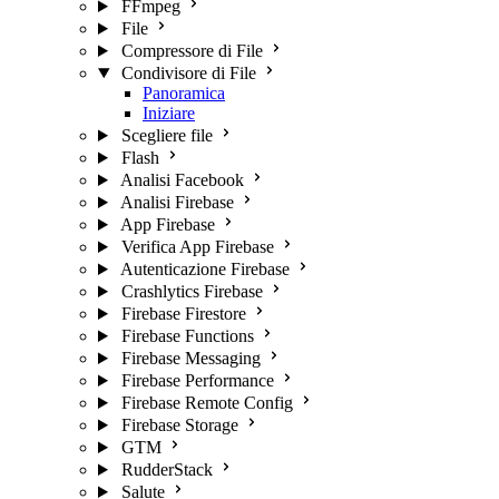
FFmpeg
File
Compressore di File
Condivisore di File
Panoramica
Iniziare
Scegliere file
Flash
Analisi Facebook
Analisi Firebase
App Firebase
Verifica App Firebase
Autenticazione Firebase
Crashlytics Firebase
Firebase Firestore
Firebase Functions
Firebase Messaging
Firebase Performance
Firebase Remote Config
Firebase Storage
GTM
RudderStack
Salute