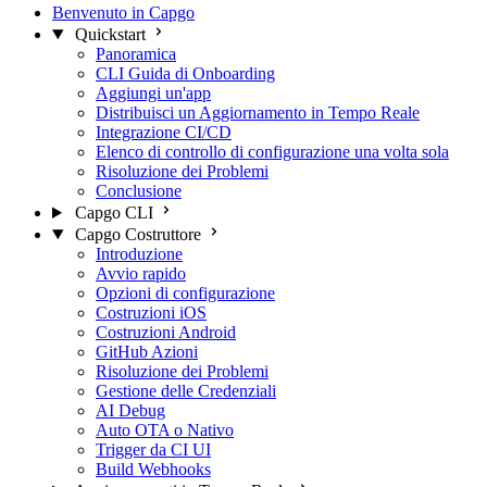
Benvenuto in Capgo
Quickstart
Panoramica
CLI Guida di Onboarding
Aggiungi un'app
Distribuisci un Aggiornamento in Tempo Reale
Integrazione CI/CD
Elenco di controllo di configurazione una volta sola
Risoluzione dei Problemi
Conclusione
Capgo CLI
Capgo Costruttore
Introduzione
Avvio rapido
Opzioni di configurazione
Costruzioni iOS
Costruzioni Android
GitHub Azioni
Risoluzione dei Problemi
Gestione delle Credenziali
AI Debug
Auto OTA o Nativo
Trigger da CI UI
Build Webhooks