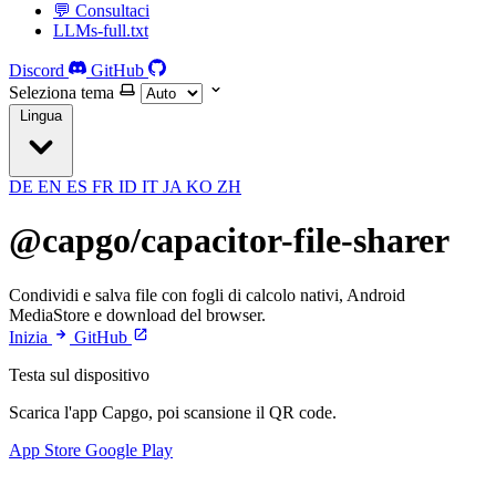
💬 Consultaci
LLMs-full.txt
Discord
GitHub
Seleziona tema
Lingua
DE
EN
ES
FR
ID
IT
JA
KO
ZH
@capgo/capacitor-file-sharer
Condividi e salva file con fogli di calcolo nativi, Android
MediaStore e download del browser.
Inizia
GitHub
Testa sul dispositivo
Scarica l'app Capgo, poi scansione il QR code.
App Store
Google Play