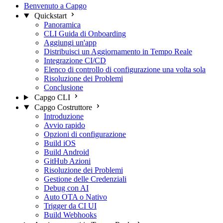
Benvenuto a Capgo
Quickstart
Panoramica
CLI Guida di Onboarding
Aggiungi un'app
Distribuisci un Aggiornamento in Tempo Reale
Integrazione CI/CD
Elenco di controllo di configurazione una volta sola
Risoluzione dei Problemi
Conclusione
Capgo CLI
Capgo Costruttore
Introduzione
Avvio rapido
Opzioni di configurazione
Build iOS
Build Android
GitHub Azioni
Risoluzione dei Problemi
Gestione delle Credenziali
Debug con AI
Auto OTA o Nativo
Trigger da CI UI
Build Webhooks