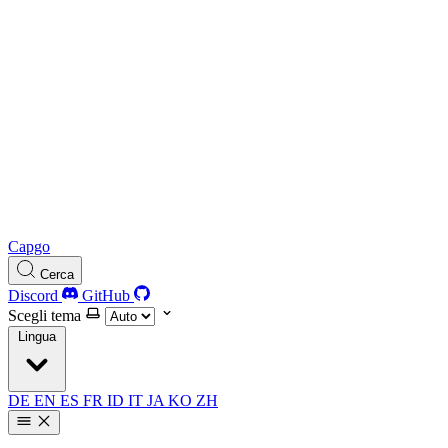
Capgo
Cerca
Discord
GitHub
Scegli tema
Lingua
DE
EN
ES
FR
ID
IT
JA
KO
ZH