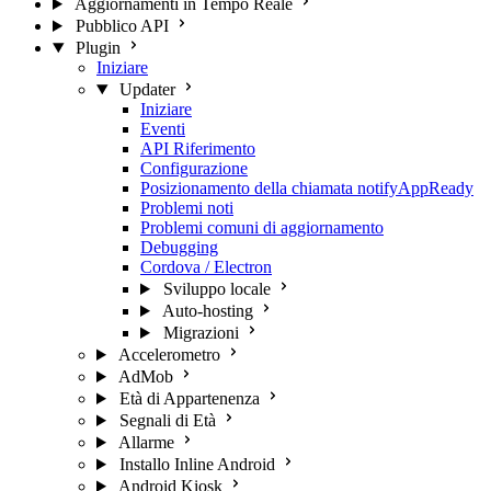
Aggiornamenti in Tempo Reale
Pubblico API
Plugin
Iniziare
Updater
Iniziare
Eventi
API Riferimento
Configurazione
Posizionamento della chiamata notifyAppReady
Problemi noti
Problemi comuni di aggiornamento
Debugging
Cordova / Electron
Sviluppo locale
Auto-hosting
Migrazioni
Accelerometro
AdMob
Età di Appartenenza
Segnali di Età
Allarme
Installo Inline Android
Android Kiosk