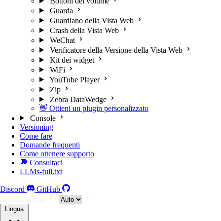
Bottoni del volume
Guarda
Guardiano della Vista Web
Crash della Vista Web
WeChat
Verificatore della Versione della Vista Web
Kit dei widget
WiFi
YouTube Player
Zip
Zebra DataWedge
👋 Ottieni un plugin personalizzato
Console
Versioning
Come fare
Domande frequenti
Come ottenere supporto
💬 Consultaci
LLMs-full.txt
Discord
GitHub
Seleziona tema
Lingua