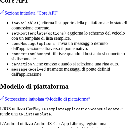
Core API
Sezione intitolata “Core API”
ritorna il supporto della piattaforma e lo stato di
isAvailable()
connessione corrente.
aggiorna lo schermo del veicolo
setRootTemplate(options)
con un template di lista semplice.
invia un messaggio definito
sendMessage(options)
dall'applicazione attraverso il ponte nativo.
riferisce quando il host auto si connette o
connectionChanged
si disconnette.
viene emesso quando si seleziona una riga auto.
carAction
trasmette messaggi di ponte definiti
messageReceived
dall'applicazione.
Modello di piattaforma
Sottosezione intitolata “Modello di piattaforma”
L'iOS utilizza CarPlay
e
CPTemplateApplicationSceneDelegate
rende una
.
CPListTemplate
L'Android utilizza AndroidX Car App Library, registra una