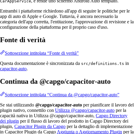
, e rende uno schermo Android Auto templato.
CarAppService
Entrambi i piattaforme richiedono all'app di seguire le politiche per le
app di auto di Apple e Google. Tuttavia, è ancora necessario la
categoria dell'app corretta, l'entitazione, l'approvazione di revisione e la
configurazione della piattaforma per il proprio caso d'uso.
Fonte di verità
Sottosezione intitolata “Fonte di verità”
Questa documentazione è sincronizzata da
in
src/definitions.ts
capacitor-auto
.
Continua da @capgo/capacitor-auto
Sottosezione intitolata “Continua da @capgo/capacitor-auto”
Se stai utilizzando
@capgo/capacitor-auto
per pianificare il lavoro del
plugin nativo, connettilo con
Utilizza @capgo/capacitor-auto
per la
capacità nativa in Utilizza @capgo/capacitor-auto,
Capgo Directory
dei plugin
per il flusso di lavoro del prodotto in Capgo Directory dei
plugin,
Capacitor Plugin da Capgo
per la dettaglio di implementazione
in Capacitor Plugin da Capgo
Aggiunta o Aggiornamento Plugin
per la