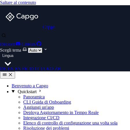
Saltare al contenuto
Capgo
Discord
GitHub
Scegli tema
Lingua
DE
EN
ES
FR
ID
IT
JA
KO
ZH
Benvenuto a Capgo
Quickstart
Panoramica
CLI Guida di Onboarding
Aggiungi un'app
Deploya Aggiornamento in Tempo Reale
Integrazione CI/CD
Elenco di controllo di configurazione una volta sola
Risoluzione dei problemi