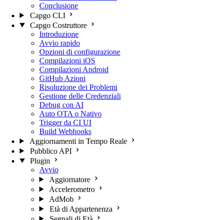
Conclusione
Capgo CLI
Capgo Costruttore
Introduzione
Avvio rapido
Opzioni di configurazione
Compilazioni iOS
Compilazioni Android
GitHub Azioni
Risoluzione dei Problemi
Gestione delle Credenziali
Debug con AI
Auto OTA o Nativo
Trigger da CI UI
Build Webhooks
Aggiornamenti in Tempo Reale
Pubblico API
Plugin
Avvio
Aggiornatore
Accelerometro
AdMob
Età di Appartenenza
Segnali di Età