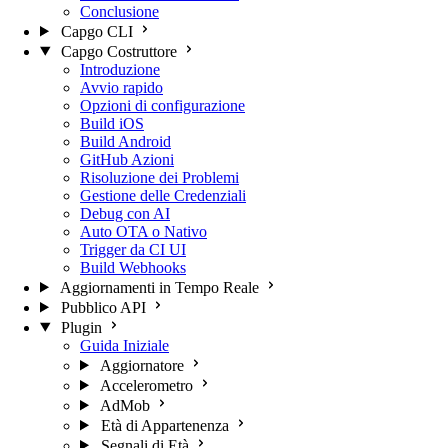
Conclusione
Capgo CLI
Capgo Costruttore
Introduzione
Avvio rapido
Opzioni di configurazione
Build iOS
Build Android
GitHub Azioni
Risoluzione dei Problemi
Gestione delle Credenziali
Debug con AI
Auto OTA o Nativo
Trigger da CI UI
Build Webhooks
Aggiornamenti in Tempo Reale
Pubblico API
Plugin
Guida Iniziale
Aggiornatore
Accelerometro
AdMob
Età di Appartenenza
Segnali di Età