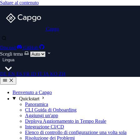
Saltare al contenuto
Capgo
Discord
GitHub
Scegli tema
Lingua
DE
EN
ES
FR
ID
IT
JA
KO
ZH
Benvenuto a Capgo
Quickstart
Panoramica
CLI Guida di Onboarding
Aggiungi un'app
Deploya Aggiornamento in Tempo Reale
Integrazione CI/CD
Elenco di controllo di configurazione una volta sola
Risoluzione dei Problemi