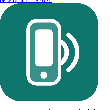
DE
EN
ES
FR
ID
IT
JA
KO
ZH