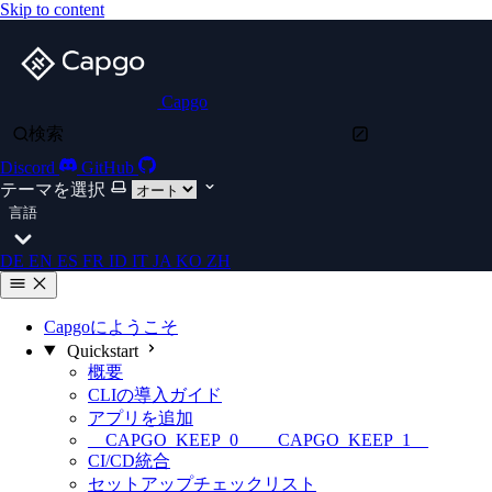
Skip to content
Capgo
検索
Discord
GitHub
テーマを選択
言語
DE
EN
ES
FR
ID
IT
JA
KO
ZH
Capgoにようこそ
Quickstart
概要
CLIの導入ガイド
アプリを追加
__CAPGO_KEEP_0__ __CAPGO_KEEP_1__
CI/CD統合
セットアップチェックリスト