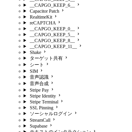
__CAPGO_KEEP_6__
Capacitor Patch
RealtimeKit
reCAPTCHA
__CAPGO_KEEP_0__
__CAPGO_KEEP_5__
__CAPGO_KEEP_8__
__CAPGO_KEEP_11__
Shake
ターゲット共有
シート
SIM
音声認識
音声合成
Stripe Pay
Stripe Identity
Stripe Terminal
SSL Pinning
ソーシャルログイン
StreamCall
Supabase
テキストのインタラクション