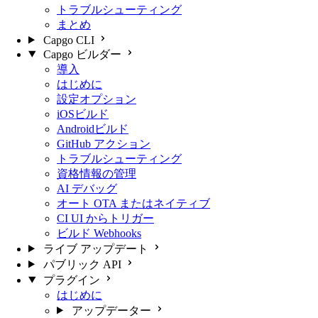
トラブルシューティング
まとめ
Capgo CLI
Capgo ビルダー
導入
はじめに
設定オプション
iOSビルド
Androidビルド
GitHub アクション
トラブルシューティング
資格情報の管理
AI デバッグ
オート OTA またはネイティブ
CI UI からトリガー
ビルド Webhooks
ライブ アップデート
パブリック API
プラグイン
はじめに
アップデーター