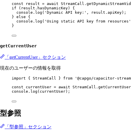
const
result
=
await
 StreamCall.
getDynamicStreamVid
if
 (result.hasDynamicKey) {
console.
log
(
'Dynamic API key:'
, result.apiKey);
} 
else
 {
console.
log
(
'Using static API key from resources'
}
getCurrentUser
「getCurrentUser」セクション
現在のユーザーの情報を取得
import
 { StreamCall } 
from
'@capgo/capacitor-stream
const
currentUser
=
await
 StreamCall.
getCurrentUser
console.
log
(currentUser);
型参照
「型参照」セクション