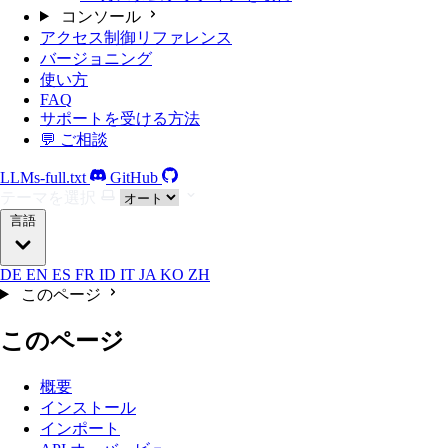
コンソール
アクセス制御リファレンス
バージョニング
使い方
FAQ
サポートを受ける方法
💬 ご相談
LLMs-full.txt
GitHub
テーマを選択
言語
DE
EN
ES
FR
ID
IT
JA
KO
ZH
このページ
このページ
概要
インストール
インポート