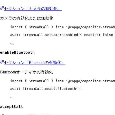
セクション「カメラの有効化」
カメラの有効化または無効化
import
 { StreamCall } 
from
'@capgo/capacitor-stream
await
 StreamCall.
setCameraEnabled
({ enabled: 
false
 
enableBluetooth
セクション「Bluetoothの有効化」
Bluetoothオーディオの有効化
import
 { StreamCall } 
from
'@capgo/capacitor-stream
await
 StreamCall.
enableBluetooth
();
acceptCall