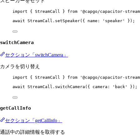
スピーカーをセット
import
 { StreamCall } 
from
'@capgo/capacitor-stream
await
 StreamCall.
setSpeaker
({ name: 
'speaker'
 });
switchCamera
セクション「switchCamera」
カメラを切り替え
import
 { StreamCall } 
from
'@capgo/capacitor-stream
await
 StreamCall.
switchCamera
({ camera: 
'back'
 });
getCallInfo
セクション「getCallInfo」
通話中の詳細情報を取得する