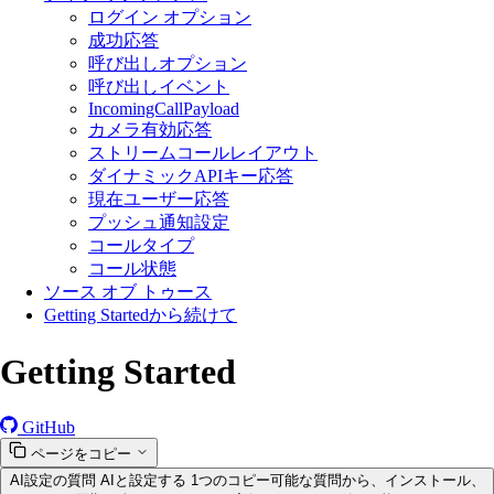
ログイン オプション
成功応答
呼び出しオプション
呼び出しイベント
IncomingCallPayload
カメラ有効応答
ストリームコールレイアウト
ダイナミックAPIキー応答
現在ユーザー応答
プッシュ通知設定
コールタイプ
コール状態
ソース オブ トゥース
Getting Startedから続けて
Getting Started
GitHub
ページをコピー
AI設定の質問
AIと設定する
1つのコピー可能な質問から、インストール、