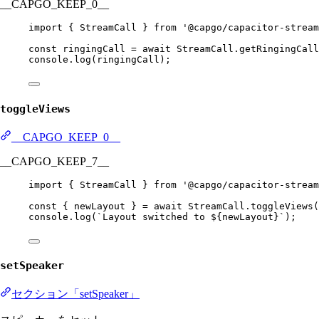
__CAPGO_KEEP_0__
import
 { StreamCall } 
from
'@capgo/capacitor-stream
const
ringingCall
=
await
 StreamCall.
getRingingCall
console.
log
(ringingCall);
toggleViews
__CAPGO_KEEP_0__
__CAPGO_KEEP_7__
import
 { StreamCall } 
from
'@capgo/capacitor-stream
const
 { 
newLayout
 } 
=
await
 StreamCall.
toggleViews
(
console.
log
(
`Layout switched to ${
newLayout
}`
);
setSpeaker
セクション「setSpeaker」