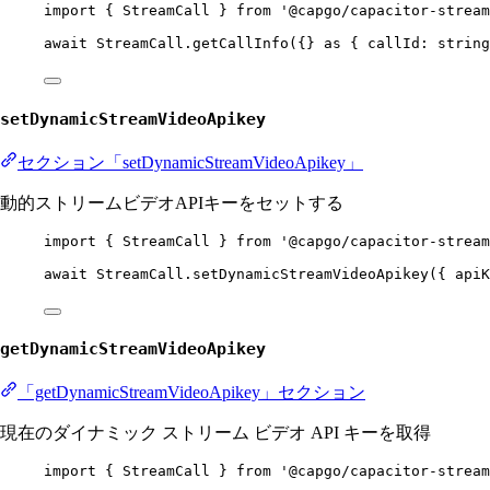
import
 { StreamCall } 
from
'@capgo/capacitor-stream
await
 StreamCall.
getCallInfo
({} 
as
 { 
callId
:
string
setDynamicStreamVideoApikey
セクション「setDynamicStreamVideoApikey」
動的ストリームビデオAPIキーをセットする
import
 { StreamCall } 
from
'@capgo/capacitor-stream
await
 StreamCall.
setDynamicStreamVideoApikey
({ apiK
getDynamicStreamVideoApikey
「getDynamicStreamVideoApikey」セクション
現在のダイナミック ストリーム ビデオ API キーを取得
import
 { StreamCall } 
from
'@capgo/capacitor-stream