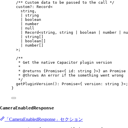
/** Custom data to be passed to the call */
custom
?:
Record
<
string
,
|
string
|
boolean
|
number
|
null
|
Record
<
string
, 
string
|
boolean
|
number
|
nu
|
string
[]
|
boolean
[]
|
number
[]
>;
/**
* Get the native Capacitor plugin version
*
* 
@returns
{Promise<{ id: string }>}
 an Promise 
* 
@throws
 An error if the something went wrong
*/
getPluginVersion
()
:
Promise
<{ 
version
:
string
 }>;
}
CameraEnabledResponse
「CameraEnabledResponse」セクション