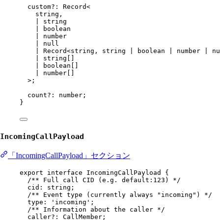
custom
?:
Record
<
string
,
|
string
|
boolean
|
number
|
null
|
Record
<
string
, 
string
|
boolean
|
number
|
nu
|
string
[]
|
boolean
[]
|
number
[]
>;
count
?:
number
;
}
IncomingCallPayload
「IncomingCallPayload」セクション
export
interface
IncomingCallPayload
 {
/** Full call CID (e.g. default:123) */
cid
:
string
;
/** Event type (currently always "incoming") */
type
:
'incoming'
;
/** Information about the caller */
caller
?:
CallMember
;