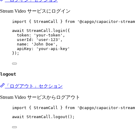
Stream Video サービスにログイン
import
 { StreamCall } 
from
'@capgo/capacitor-stream
await
 StreamCall.
login
({
token: 
'your-token'
,
userId: 
'user-123'
,
name: 
'John Doe'
,
apiKey: 
'your-api-key'
});
logout
「ログアウト」セクション
Stream Video サービスからログアウト
import
 { StreamCall } 
from
'@capgo/capacitor-stream
await
 StreamCall.
logout
();