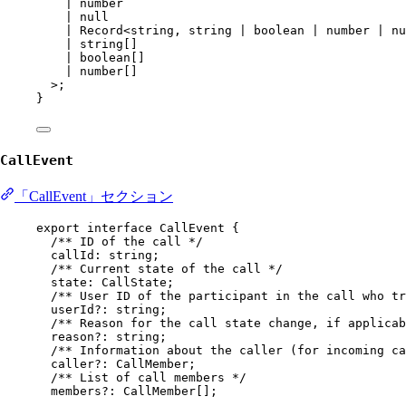
|
number
|
null
|
Record
<
string
, 
string
|
boolean
|
number
|
nu
|
string
[]
|
boolean
[]
|
number
[]
>;
}
CallEvent
「CallEvent」セクション
export
interface
CallEvent
 {
/** ID of the call */
callId
:
string
;
/** Current state of the call */
state
:
CallState
;
/** User ID of the participant in the call who tr
userId
?:
string
;
/** Reason for the call state change, if applicab
reason
?:
string
;
/** Information about the caller (for incoming ca
caller
?:
CallMember
;
/** List of call members */
members
?:
CallMember
[];