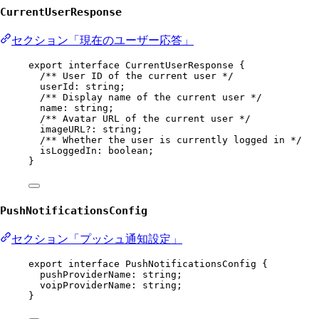
CurrentUserResponse
セクション「現在のユーザー応答」
export
interface
CurrentUserResponse
 {
/** User ID of the current user */
userId
:
string
;
/** Display name of the current user */
name
:
string
;
/** Avatar URL of the current user */
imageURL
?:
string
;
/** Whether the user is currently logged in */
isLoggedIn
:
boolean
;
}
PushNotificationsConfig
セクション「プッシュ通知設定」
export
interface
PushNotificationsConfig
 {
pushProviderName
:
string
;
voipProviderName
:
string
;
}