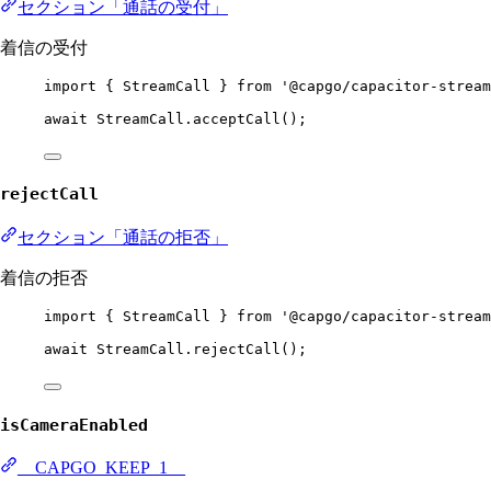
セクション「通話の受付」
着信の受付
import
 { StreamCall } 
from
'@capgo/capacitor-stream
await
 StreamCall.
acceptCall
();
rejectCall
セクション「通話の拒否」
着信の拒否
import
 { StreamCall } 
from
'@capgo/capacitor-stream
await
 StreamCall.
rejectCall
();
isCameraEnabled
__CAPGO_KEEP_1__