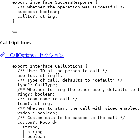
export
interface
SuccessResponse
 {
/** Whether the operation was successful */
success
:
boolean
;
callId
?:
string
;
}
CallOptions
「CallOptions」セクション
export
interface
CallOptions
 {
/** User ID of the person to call */
userIds
:
string
[];
/** Type of call, defaults to 'default' */
type
?:
CallType
;
/** Whether to ring the other user, defaults to t
ring
?:
boolean
;
/** Team name to call */
team
?:
string
;
/** Whether to start the call with video enabled,
video
?:
boolean
;
/** Custom data to be passed to the call */
custom
?:
Record
<
string
,
|
string
|
boolean