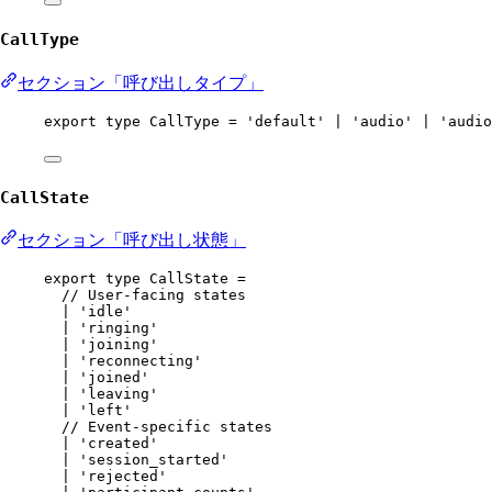
CallType
セクション「呼び出しタイプ」
export
type
CallType
=
'default'
|
'audio'
|
'audio
CallState
セクション「呼び出し状態」
export
type
CallState
=
// User-facing states
|
'idle'
|
'ringing'
|
'joining'
|
'reconnecting'
|
'joined'
|
'leaving'
|
'left'
// Event-specific states
|
'created'
|
'session_started'
|
'rejected'