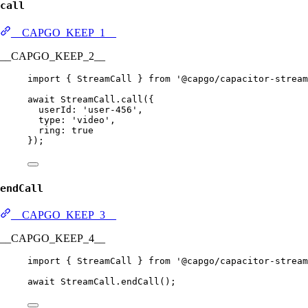
call
__CAPGO_KEEP_1__
__CAPGO_KEEP_2__
import
 { StreamCall } 
from
'@capgo/capacitor-stream
await
 StreamCall.
call
({
userId: 
'user-456'
,
type: 
'video'
,
ring: 
true
});
endCall
__CAPGO_KEEP_3__
__CAPGO_KEEP_4__
import
 { StreamCall } 
from
'@capgo/capacitor-stream
await
 StreamCall.
endCall
();