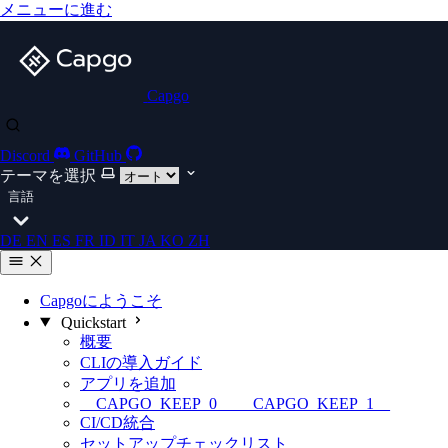
メニューに進む
Capgo
Discord
GitHub
テーマを選択
言語
DE
EN
ES
FR
ID
IT
JA
KO
ZH
Capgoにようこそ
Quickstart
概要
CLIの導入ガイド
アプリを追加
__CAPGO_KEEP_0__ __CAPGO_KEEP_1__
CI/CD統合
セットアップチェックリスト