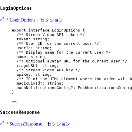
LoginOptions
「LoginOptions」セクション
export
interface
LoginOptions
 {
/** Stream Video API token */
token
:
string
;
/** User ID for the current user */
userId
:
string
;
/** Display name for the current user */
name
:
string
;
/** Optional avatar URL for the current user */
imageURL
?:
string
;
/** Stream Video API key */
apiKey
:
string
;
/** ID of the HTML element where the video will b
magicDivId
?:
string
;
pushNotificationsConfig
?:
PushNotificationsConfig
}
SuccessResponse
「SuccessResponse」セクション