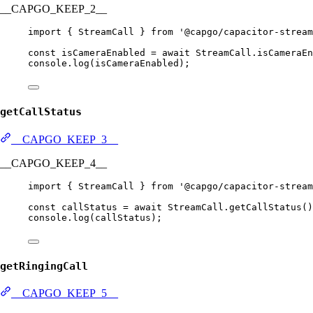
__CAPGO_KEEP_2__
import
 { StreamCall } 
from
'@capgo/capacitor-stream
const
isCameraEnabled
=
await
 StreamCall.
isCameraEn
console.
log
(isCameraEnabled);
getCallStatus
__CAPGO_KEEP_3__
__CAPGO_KEEP_4__
import
 { StreamCall } 
from
'@capgo/capacitor-stream
const
callStatus
=
await
 StreamCall.
getCallStatus
()
console.
log
(callStatus);
getRingingCall
__CAPGO_KEEP_5__