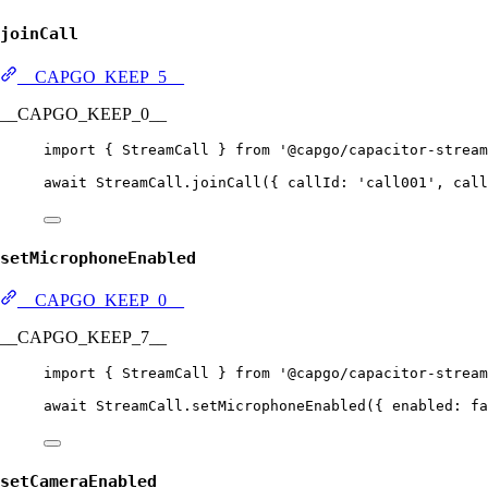
joinCall
__CAPGO_KEEP_5__
__CAPGO_KEEP_0__
import
 { StreamCall } 
from
'@capgo/capacitor-stream
await
 StreamCall.
joinCall
({ callId: 
'call001'
, call
setMicrophoneEnabled
__CAPGO_KEEP_0__
__CAPGO_KEEP_7__
import
 { StreamCall } 
from
'@capgo/capacitor-stream
await
 StreamCall.
setMicrophoneEnabled
({ enabled: 
fa
setCameraEnabled