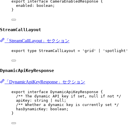
export
interface
CameraEnabledResponse
 {
enabled
:
boolean
;
}
StreamCallLayout
「StreamCallLayout」セクション
export
type
StreamCallLayout
=
'grid'
|
'spotlight'
DynamicApiKeyResponse
「DynamicApiKeyResponse」セクション
export
interface
DynamicApiKeyResponse
 {
/** The dynamic API key if set, null if not */
apiKey
:
string
|
null
;
/** Whether a dynamic key is currently set */
hasDynamicKey
:
boolean
;
}