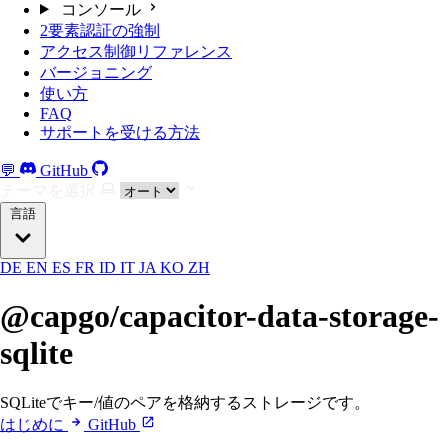
コンソール
2要素認証の強制
アクセス制御リファレンス
バージョニング
使い方
FAQ
サポートを受ける方法
💬
GitHub
テーマを選択
言語
DE
EN
ES
FR
ID
IT
JA
KO
ZH
@capgo/capacitor-data-storage-
sqlite
SQLiteでキー/値のペアを格納するストレージです。
はじめに
GitHub