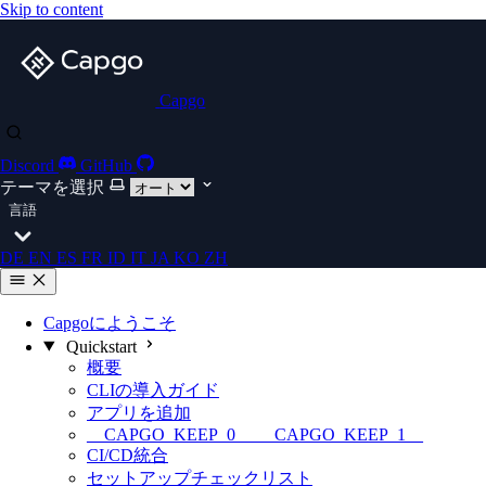
Skip to content
Capgo
Discord
GitHub
テーマを選択
言語
DE
EN
ES
FR
ID
IT
JA
KO
ZH
Capgoにようこそ
Quickstart
概要
CLIの導入ガイド
アプリを追加
__CAPGO_KEEP_0__ __CAPGO_KEEP_1__
CI/CD統合
セットアップチェックリスト