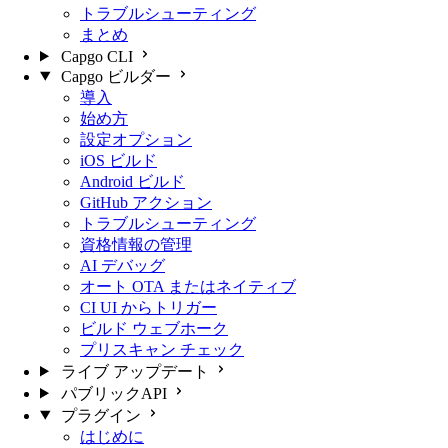
トラブルシューティング
まとめ
Capgo CLI
Capgo ビルダー
導入
始め方
設定オプション
iOS ビルド
Android ビルド
GitHub アクション
トラブルシューティング
資格情報の管理
AI デバッグ
オート OTA またはネイティブ
CI UI からトリガー
ビルド ウェブホーク
プリスキャン チェック
ライブ アップデート
パブリックAPI
プラグイン
はじめに