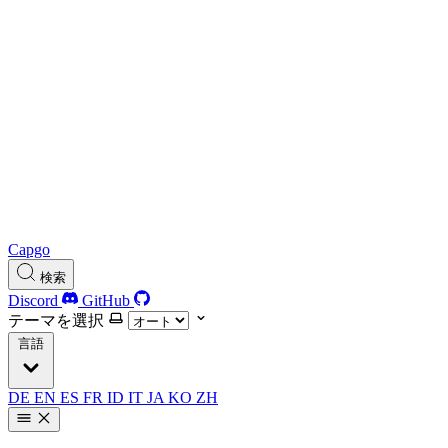
Capgo
検索
Discord
GitHub
テーマを選択
言語
DE
EN
ES
FR
ID
IT
JA
KO
ZH