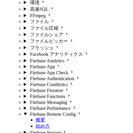
環境
高速SQL
FFmpeg
ファイル
ファイル圧縮
ファイルシェア
ファイルピッカー
フラッシュ
Facebook アナリティクス
Firebase Analytics
Firebase App
Firebase App Check
Firebase Authentication
Firebase Crashlytics
Firebase Firestore
Firebase Functions
Firebase Messaging
Firebase Performance
Firebase Remote Config
概要
始め方
Firebase Storage