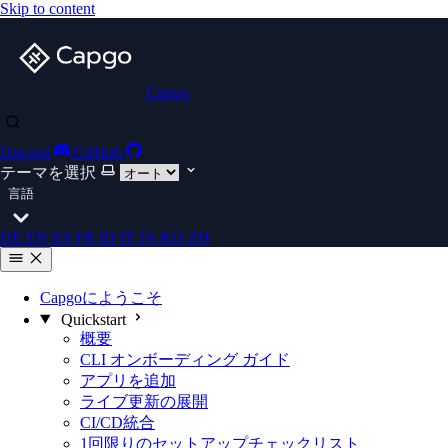
Skip to content
Capgo
Discord
GitHub
テーマを選択
言語
DE
EN
ES
FR
ID
IT
JA
KO
ZH
Capgoにようこそ
Quickstart
概要
CLI オンボーディング ガイド
アプリを追加
ライブ更新の展開
CI/CD統合
1回限りのセットアップチェックリスト