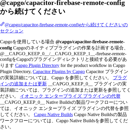
@capgo/capacitor-firebase-remote-config
から続けてください
@capgo/capacitor-firebase-remote-configから続けてくださいの
セクション
Capgoを使用している場合
@capgo/capacitor-firebase-remote-
config
Capgoのネイティブプラグインの作業を計画する場合、
@__CAPGO_KEEP_0__/__CAPGO_KEEP_1__-firebase-remote-
configをCapgoのプラグインディレクトリと接続する必要があ
ります
Capgo Plugin Directory
for the product workflow in Capgo
Plugin Directory,
Capacitor Plugins by Capgo
Capacitor プラグイン
の実装詳細については、Capgo を参照してください。
プラグ
インの追加または更新
__CAPGO_KEEP_0__ プラグインの実
装詳細については、プラグインの追加または更新を参照してく
ださい。
イオニック エンタープライズ プラグインの代替
__CAPGO_KEEP_0__ Native Buildsの製品ワークフローについ
ては、イオニック エンタープライズ プラグインの代替を参照
してください。
Capgo Native Builds
Capgo Native Buildsの製品
ワークフローについては、Capgo Native Buildsを参照してくだ
さい。