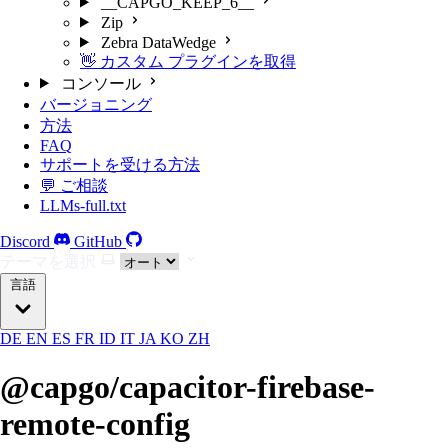
__CAPGO_KEEP_6__
Zip
Zebra DataWedge
👋 カスタム プラグインを取得
コンソール
バージョニング
方法
FAQ
サポートを受ける方法
💬 ご相談
LLMs-full.txt
Discord
GitHub
テーマを選択
言語
DE
EN
ES
FR
ID
IT
JA
KO
ZH
@capgo/capacitor-firebase-
remote-config