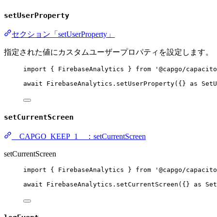
setUserProperty
セクション「setUserProperty」
指定された値にカスタムユーザープロパティを設定します。
import
 { FirebaseAnalytics } 
from
'@capgo/capacito
await
 FirebaseAnalytics.
setUserProperty
({} 
as
SetU
setCurrentScreen
__CAPGO_KEEP_1__：setCurrentScreen
setCurrentScreen
import
 { FirebaseAnalytics } 
from
'@capgo/capacito
await
 FirebaseAnalytics.
setCurrentScreen
({} 
as
Set