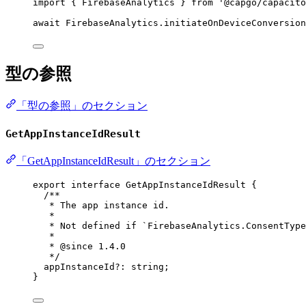
import
 { FirebaseAnalytics } 
from
'@capgo/capacito
await
 FirebaseAnalytics.
initiateOnDeviceConversion
型の参照
「型の参照」のセクション
GetAppInstanceIdResult
「GetAppInstanceIdResult」のセクション
export
interface
GetAppInstanceIdResult
 {
/**
* The app instance id.
*
* Not defined if `FirebaseAnalytics.ConsentType
*
* 
@since
 1.4.0
*/
appInstanceId
?:
string
;
}