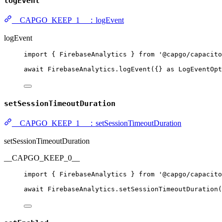
logEvent
__CAPGO_KEEP_1__：logEvent
logEvent
import
 { FirebaseAnalytics } 
from
'@capgo/capacito
await
 FirebaseAnalytics.
logEvent
({} 
as
LogEventOpt
setSessionTimeoutDuration
__CAPGO_KEEP_1__：setSessionTimeoutDuration
setSessionTimeoutDuration
__CAPGO_KEEP_0__
import
 { FirebaseAnalytics } 
from
'@capgo/capacito
await
 FirebaseAnalytics.
setSessionTimeoutDuration
(