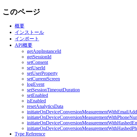
このページ
概要
インストール
インポート
API概要
getAppInstanceId
getSessionId
setConsent
setUserId
setUserProperty
setCurrentScreen
logEvent
setSessionTimeoutDuration
setEnabled
isEnabled
resetAnalyticsData
initiateOnDeviceConversionMeasurementWithEmailAdd
initiateOnDeviceConversionMeasurementWithPhoneNu
initiateOnDeviceConversionMeasurementWithHashedEm
initiateOnDeviceConversionMeasurementWithHashedP
Type Reference