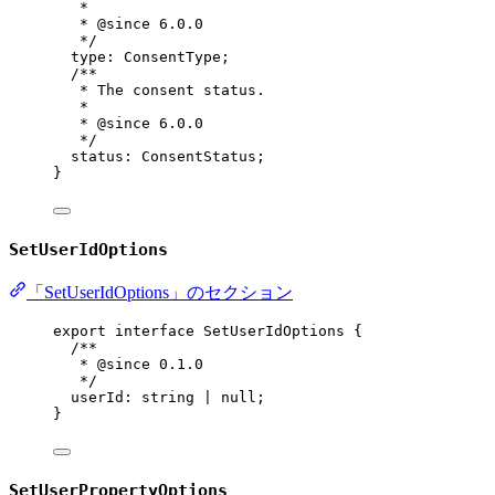
*
* 
@since
 6.0.0
*/
type
:
ConsentType
;
/**
* The consent status.
*
* 
@since
 6.0.0
*/
status
:
ConsentStatus
;
}
SetUserIdOptions
「SetUserIdOptions」のセクション
export
interface
SetUserIdOptions
 {
/**
* 
@since
 0.1.0
*/
userId
:
string
|
null
;
}
SetUserPropertyOptions