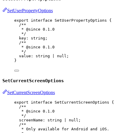
SetUserPropertyOptions
export
interface
SetUserPropertyOptions
 {
/**
* 
@since
 0.1.0
*/
key
:
string
;
/**
* 
@since
 0.1.0
*/
value
:
string
|
null
;
}
SetCurrentScreenOptions
SetCurrentScreenOptions
export
interface
SetCurrentScreenOptions
 {
/**
* 
@since
 0.1.0
*/
screenName
:
string
|
null
;
/**
* Only available for Android and iOS.