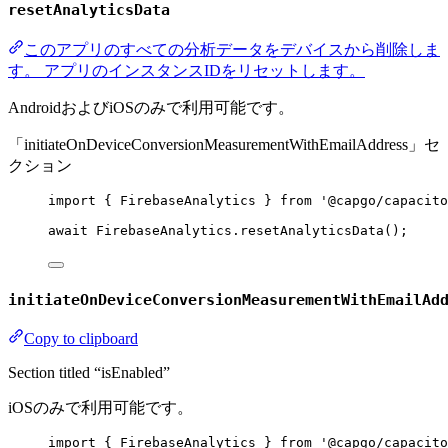
resetAnalyticsData
このアプリのすべての分析データをデバイスから削除しま
す。 アプリのインスタンスIDをリセットします。
AndroidおよびiOSのみで利用可能です。
「initiateOnDeviceConversionMeasurementWithEmailAddress」セ
クション
import
 { FirebaseAnalytics } 
from
'@capgo/capacito
await
 FirebaseAnalytics.
resetAnalyticsData
();
initiateOnDeviceConversionMeasurementWithEmailAd
Copy to clipboard
Section titled “isEnabled”
iOSのみで利用可能です。
import
 { FirebaseAnalytics } 
from
'@capgo/capacito