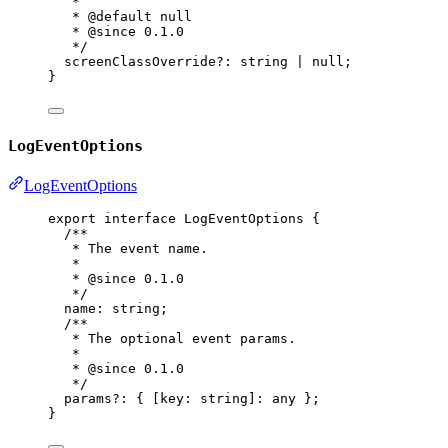
*
* 
@default
null
* 
@since
 0.1.0
*/
screenClassOverride
?:
string
|
null
;
}
LogEventOptions
LogEventOptions
export
interface
LogEventOptions
 {
/**
* The event name.
*
* 
@since
 0.1.0
*/
name
:
string
;
/**
* The optional event params.
*
* 
@since
 0.1.0
*/
params
?:
 { [
key
:
string
]
:
any
 };
}