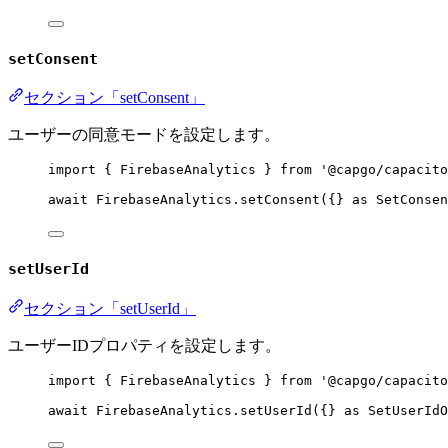
setConsent
セクション「setConsent」
ユーザーの同意モードを設定します。
import
 { FirebaseAnalytics } 
from
'@capgo/capacito
await
 FirebaseAnalytics.
setConsent
({} 
as
SetConsen
setUserId
セクション「setUserId」
ユーザーIDプロパティを設定します。
import
 { FirebaseAnalytics } 
from
'@capgo/capacito
await
 FirebaseAnalytics.
setUserId
({} 
as
SetUserIdO