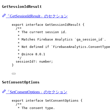
GetSessionIdResult
「GetSessionIdResult」のセクション
export
interface
GetSessionIdResult
 {
/**
* The current session id.
*
* Matches Firebase Analytics `ga_session_id`.
*
* Not defined if `FirebaseAnalytics.ConsentType
*
* 
@since
 8.0.1
*/
sessionId
?:
number
;
}
SetConsentOptions
「SetConsentOptions」のセクション
export
interface
SetConsentOptions
 {
/**
* The consent type.