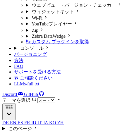
ウェブビュー・バージョン・チェッカー
ウィジェットキット
Wi-Fi
YouTubeプレイヤー
Zip
Zebra DataWedge
👋 カスタム プラグインを取得
コンソール
バージョニング
方法
FAQ
サポートを受ける方法
💬 ご相談ください
LLMs-full.txt
Discord
GitHub
テーマを選択
言語
DE
EN
ES
FR
ID
IT
JA
KO
ZH
このページ