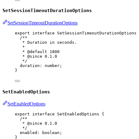
SetSessionTimeoutDurationOptions
SetSessionTimeoutDurationOptions
export
interface
SetSessionTimeoutDurationOptions
 
/**
* Duration in seconds.
*
* 
@default
1800
* 
@since
 0.1.0
*/
duration
:
number
;
}
SetEnabledOptions
SetEnabledOptions
export
interface
SetEnabledOptions
 {
/**
* 
@since
 0.1.0
*/
enabled
:
boolean
;
}