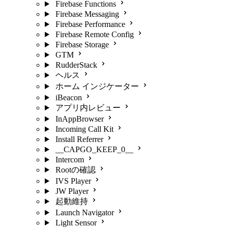
Firebase Functions
Firebase Messaging
Firebase Performance
Firebase Remote Config
Firebase Storage
GTM
RudderStack
ヘルス
ホーム インジケーター
iBeacon
アプリ内レビュー
InAppBrowser
Incoming Call Kit
Install Referrer
__CAPGO_KEEP_0__
Intercom
Rootの確認
IVS Player
JW Player
起動維持
Launch Navigator
Light Sensor