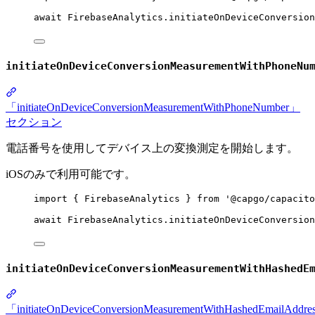
await
 FirebaseAnalytics.
initiateOnDeviceConversion
initiateOnDeviceConversionMeasurementWithPhoneNu
「initiateOnDeviceConversionMeasurementWithPhoneNumber」
セクション
電話番号を使用してデバイス上の変換測定を開始します。
iOSのみで利用可能です。
import
 { FirebaseAnalytics } 
from
'@capgo/capacito
await
 FirebaseAnalytics.
initiateOnDeviceConversion
initiateOnDeviceConversionMeasurementWithHashedE
「initiateOnDeviceConversionMeasurementWithHashedEmailAddr