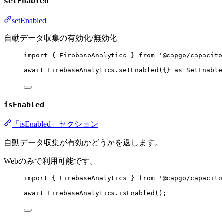
setEnabled
setEnabled
自動データ収集の有効化/無効化
import
 { FirebaseAnalytics } 
from
'@capgo/capacito
await
 FirebaseAnalytics.
setEnabled
({} 
as
SetEnable
isEnabled
「isEnabled」セクション
自動データ収集が有効かどうかを返します。
Webのみで利用可能です。
import
 { FirebaseAnalytics } 
from
'@capgo/capacito
await
 FirebaseAnalytics.
isEnabled
();