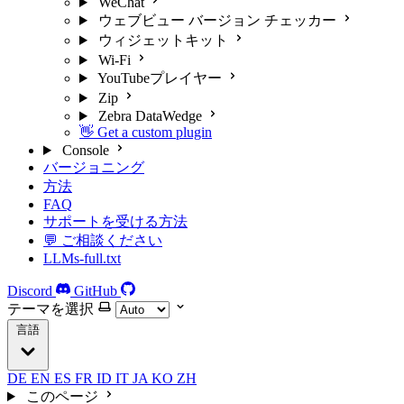
WeChat
ウェブビュー バージョン チェッカー
ウィジェットキット
Wi-Fi
YouTubeプレイヤー
Zip
Zebra DataWedge
👋 Get a custom plugin
Console
バージョニング
方法
FAQ
サポートを受ける方法
💬 ご相談ください
LLMs-full.txt
Discord
GitHub
テーマを選択
言語
DE
EN
ES
FR
ID
IT
JA
KO
ZH
このページ