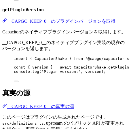
getPluginVersion
__CAPGO_KEEP_0__のプラグインバージョンを取得
Capacitorのネイティブプラグインバージョンを取得します。
__CAPGO_KEEP_0__のネイティブプラグイン実装の現在の
バージョンを返します。
import
 { CapacitorShake } 
from
'@capgo/capacitor-s
const
 { 
version
 } 
=
await
 CapacitorShake.
getPlugin
console.
log
(
'Plugin version:'
, version);
真実の源
__CAPGO_KEEP_0__の真実の源
このページはプラグインの生成されたページです。
. upstream のパブリック API が変更され
src/definitions.ts